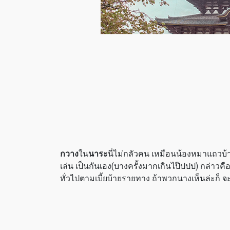
กวาง
ใน
นาระ
นี่ไม่กลัวคน เหมือนน้องหมาแถวบ้า
เล่น เป็นกันเอง(บางครั้งมากเกินไป๊ปปป) กล่าวคื
ทั่วไปตามเบี้ยบ้ายรายทาง ถ้าพวกนางเห็นล่ะก็ จะว