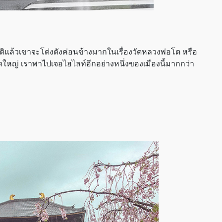
กติแล้วเขาจะโด่งดังค่อนข้างมากในเรื่องวัดหลวงพ่อโต หรือ
ัดใหญ่ เราพาไปเจอไฮไลท์อีกอย่างหนึ่งของเมืองนี้มากกว่า