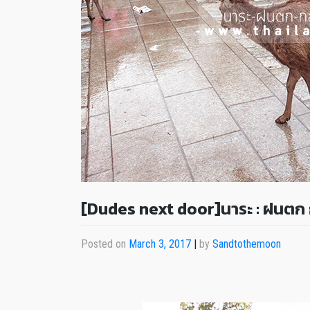
[Dudes next door]นาระ : ฝนตก
Posted on
March 3, 2017
|
by
Sandtothemoon