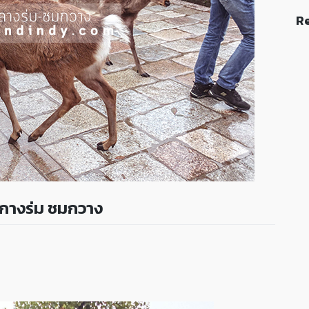
Re
 กางร่ม ชมกวาง