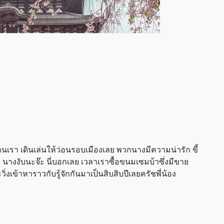
นเรา เดินเล่นให้ว่อนรอบเมืองเลย พวกนางมีความน่ารัก ขี้
อ นางงับนะจ๊ะ นี่บอกเลย เวลาเราซื้อขนมเซมบ้าซึ่งมีขาย
ิ่งเข้าหาราวกับรู้จักกันมาเป็นสิบสิบปีเลยครัชพี่น้อง