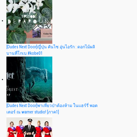
[Dudes Next Door]ญี่ปุ่น คันไซ อุ่นไอรัก : ดอกไม้ผลิ
บานที่โกเบ #kobe01
[Dudes Next Door]พาเที่ยวป่าต้องห้าม ในแฮร์รี่ พอต
เตอร์ ณ warner studio! [ภาค1]