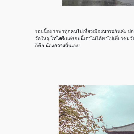
รอบนี้อยากพาทุกคนไปเที่ยวเมือง
นาระ
กันค่ะ ป
วัดใหญ่
โทไดจิ
แต่รอบนี้เราไม่ได้พาไปเที่ยวชมว
ก็คือ น้อง
กวาง
นั่นเอง!