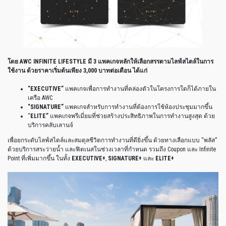
โดย
AWC INFINITE LIFESTYLE
มี
3
แพคเกจหลักให้เลือกสรรตามไลฟ์สไตล์ในการ
ใช้งาน
ด้วยราคาเริ่มต้นเพียง
3,000
บาทต่อเดือน
ได้แก่
“EXECUTIVE”
แพคเกจเพื่อการทำงานที่คล่องตัวในโครงการใดก็ได้ภายใน
เครือ
AWC
“SIGNATURE”
แพคเกจสำหรับการทำงานที่ต้องการใช้ห้องประชุมมากขึ้น
“
ELITE”
แพคเกจพรีเมี่ยมที่ช่วยสร้างประสิทธิภาพในการทำงานสูงสุด
ด้วย
บริการคลับเลานจ์
เพื่อยกระดับไลฟ์สไตล์และสมดุลชีวิตการทำงานที่ดียิ่งขึ้น
ด้วยทางเลือกแบบ
“
พลัส
”
ด้วยบริการสระว่ายน้ำ
และฟิตเนสในช่วงเวลาที่กำหนด
รวมถึง
Coupon
และ
Infinite
Point
ที่เพิ่มมากขึ้น
ในทั้ง
EXECUTIVE+
,
SIGNATURE+
และ
ELITE+