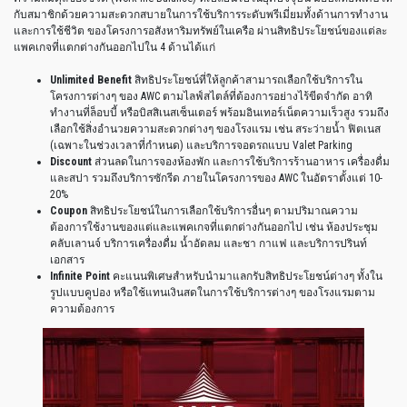
กับสมาชิกด้วยความสะดวกสบายในการใช้บริการระดับพรีเมี่ยมทั้งด้านการทำงาน
และการใช้ชีวิต
ของโครงการอสังหาริมทรัพย์ในเครือ
ผ่านสิทธิประโยชน์ของแต่ละ
แพคเกจที่แตกต่างกันออกไปใน
4
ด้านได้แก่
Unlimited Benefit
สิทธิประโยชน์ที่ให้ลูกค้าสามารถเลือกใช้บริการใน
โครงการต่างๆ
ของ
AWC
ตามไลฟ์สไตล์ที่ต้องการอย่างไร้ขีดจำกัด
อาทิ
ทำงานที่ล็อบบี้
หรือบิสสิเนสเซ็นเตอร์
พร้อมอินเทอร์เน็ตความเร็วสูง
รวมถึง
เลือกใช้สิ่งอำนวยความสะดวกต่างๆ
ของโรงแรม
เช่น
สระว่ายน้ำ
ฟิตเนส
(
เฉพาะในช่วงเวลาที่กำหนด
)
และบริการจอดรถแบบ
Valet Parking
Discount
ส่วนลดในการจองห้องพัก
และการใช้บริการร้านอาหาร
เครื่องดื่ม
และสปา
รวมถึงบริการซักรีด
ภายในโครงการของ
AWC
ในอัตราตั้งแต่
10-
20%
Coupon
สิทธิประโยชน์ในการเลือกใช้บริการอื่นๆ
ตามปริมาณความ
ต้องการใช้งานของแต่และแพคเกจที่แตกต่างกันออกไป
เช่น
ห้องประชุม
คลับเลานจ์
บริการเครื่องดื่ม
น้ำอัดลม
และชา
กาแฟ
และบริการปรินท์
เอกสาร
Infinite Point
คะแนนพิเศษสำหรับนำมาแลกรับสิทธิประโยชน์ต่างๆ
ทั้งใน
รูปแบบคูปอง
หรือใช้แทนเงินสดในการใช้บริการต่างๆ
ของโรงแรมตาม
ความต้องการ