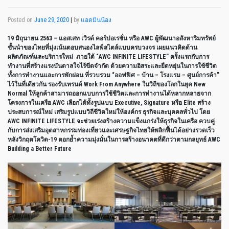
Posted on
June 29, 2020
|
by
แอดมินน้อง
19
มิถุนายน
2563 –
แอสเสท
เวิรด์
คอร์ปอเรชั่น
หรือ
AWC
ผู้พัฒนาอสังหาริมทรัพย์
ชั้นนำของไทยที่มุ่งเน้นตอบสนองไลฟ์สไตล์แบบครบวงจร
เผยแนวคิดด้าน
ผลิตภัณฑ์และบริการใหม่
ภ
ายใต้
“AWC INFINITE LIFESTYLE”
ครั้งแรกกับการ
ทำงานที่สร้างแรงบันดาลใจไร้ขีดจำกัด
ด้วยความอิสระและยืดหยุ่นในการใช้ชีวิต
ทั้งการทำงานและการพักผ่อน
ที่รวบรวม
“
ออฟฟิศ
–
บ้าน
–
โรงแรม
–
ศูนย์การค้า
”
ไว้ในที่เดียวกัน
รองรับเทรนด์
Work From Anywhere
ในวิถีของโลกในยุค
New
Normal
ให้ลูกค้าสามารถออกแบบการใช้ชีวิตและการทำงานได้หลากหลายจาก
โครงการในเครือ
AWC
เลือกได้ทั้งรูปแบบ
Executive, Signature
หรือ
Elite
สร้าง
ประสบการณ์ใหม่
เสริมรูปแบบวิถีชีวิตใหม่ให้องค์กร
ธุรกิจและบุคคลทั่วไป
โดย
AWC INFINITE LIFESTYLE
จะช่วยเร่งสร้างความแข็งแกร่งให้ธุรกิจในเครือ
ควบคู่
กับการส่งเสริมอุตสาหกรรมท่องเที่ยวและเศรษฐกิจไทยให้พลิกฟื้นได้อย่างรวดเร็ว
หลังวิกฤตโควิด
-19
ตอกย้ำความมุ่งมั่นในการสร้างอนาคตที่ดีกว่าตามกลยุทธ์
AWC
Building a Better Future