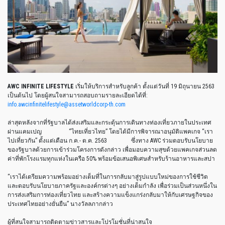
AWC INFINITE LIFESTYLE
เริ่มให้บริการสำหรับลูกค้า
ตั้งแต่วันที่
19
มิถุนายน
2563
เป็นต้นไป
โดยผู้สนใจสามารถสอบถามรายละเอียดได้ที่
:
info.awcinfinitelifestyle@assetworldcorp-th.com
ล่าสุดหลังจากที่รัฐบาลได้ส่งเสริมและกระตุ้นการเดินทางท่องเที่ยวภายในประเทศ
ผ่านแคมเปญ
“
ไทยเที่ยวไทย
”
โดยได้มีการพิจารณาอนุมัติแพคเกจ
“
เรา
ไปเที่ยวกัน
”
ตั้งแต่เดือน
ก
.
ค
.-
ต
.
ค
. 2563
ซึ่งทาง
AWC
ร่วมตอบรับนโยบาย
ของรัฐบาลด้วยการเข้าร่วมโครงการดังกล่าว
เพื่อมอบความสุขด้วยแพคเกจส่วนลด
ค่าที่พักโรงแรมทุกแห่งในเครือ
50%
พร้อมข้อเสนอพิเศษสำหรับร้านอาหารและสปา
“
เราได้เตรียมความพร้อมอย่างเต็มที่ในการกลับมาสู่รูปแบบใหม่ของการใช้ชีวิต
และตอบรับนโยบายภาครัฐและองค์กรต่างๆ
อย่างเต็มกำลัง
เพื่อร่วมเป็นส่วนหนึ่งใน
การส่งเสริมการท่องเที่ยวไทย
และสร้างความแข็งแกร่งกลับมาให้กับเศรษฐกิจของ
ประเทศไทยอย่างยั่นยืน
”
นางวัลลภากล่าว
ผู้ที่สนใจสามารถติดตามข่าวสารและโปรโมชั่นที่น่าสนใจ