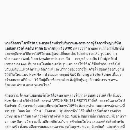
นางวัลลภา
ไตรโสรัส
ประธานเจ้าหน้าที่บริหารและกรรมการผู้จัดการใหญ่
บริษัท
แอสเสท
เวิรด์
คอร์ป
จำกัด
(
มหาชน
)
หรือ
AWC
กล่าวว่า
“
ด้วยสถานการณ์ที่เกิดขึ้น
และพฤติกรรมวิถีการใช้ชีวิตของผู้คนเปลี่ยนแปลงไปอย่างรวดเร็ว
รูปแบบการ
ทำงานแบบ
Work From Anywhere
ประกอบกับ
กลยุทธ์การเป็น
Lifestyle Real
Estate
ของ
AWC
ที่มุ่งตอบโจทย์และเสริมรูปแบบการใช้ชีวิตไร้ขีดจำกัด
เราจึงได้
ปรับเปลี่ยนแนวคิดด้านผลิตภัณฑ์และบริการของธุรกิจในเครือให้สอดคล้องกับฐาน
วิถีชีวิตใหม่แบบ
New Normal
ต่อยอดกลยุทธ์
AWC Building a Better Future
เพื่อมุ่ง
สร้างอนาคตที่ดีกว่า
ให้กับผู้เกี่ยวข้องทุกฝ่าย
ทั้งผู้ถือหุ้น
ลูกค้า
พนักงาน
ชุมชน
สังคมองค์รวม
และประเทศไทย
”
ด้วยความโดดเด่นของพอร์ทโฟลิโอที่หลากหลายในการตอบสนองไลฟ์สไตล์แบบ
New Normal
บริษัทได้สร้างสรรค์
“AWC INFINITE LIFESTYLE”
ที่สร้างแรงบันดาลใจไร้
ขีดจำกัด
ด้วยความอิสระและยืดหยุ่นในการใช้ชีวิตทั้งการทำงานและการพักผ่อน
ที่
รวบรวม
“
ออฟฟิศ
–
บ้าน
–
โรงแรม
–
ศูนย์การค้า
”
ไว้ในที่เดียวกันทั้งตารางการ
ประชุมประจำวันและตารางการทำงาน
พร้อมกับประสบการณ์การพักผ่อน
ทั้งอาหาร
จากเชฟมือรางวัล
รวมทั้งเพลิดเพลินไปกับการพักผ่อนในโรงแรมและรีสอร์ทสำหรับ
ครอบครัว
ทั้งหมดคือการผสมผสานความสุขในทุกช่วงเวลา
ด้วยสินค้าและบริการที่