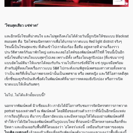
‘
โซนสุดเสียว
แซ่ฟาด
!’
และอีกหนึ่งโซนที่น่าสนใจ
และไม่พูดถึงคงไม่ได้ด้วยวันนี้ถูกเปิดให้ชมแบบ
Blackout
musuem
คือ
ปิดไฟชมนิทรรศการเพื่อได้บรรยากาศแบบ
Red light district
จริงๆ
โซนนี้เป็นโซนสุดแซ่บ
ที่เดินเข้าไปเราต้องร้อง
อื้อหือ
อยู่หลายที
ผ่านเรื่องราว
ประวัติศาสตร์กันมาพักใหญ่
แต่จะละเลยไฮไลท์ของพัฒน์พงศ์ก็ใช่ที่
โซนนี้เป็นอีก
หนึ่งโซนที่น่าสนใจแบบสุดๆไปเลย
เพราะมีทั้ง
เครื่องโยนลูกปิงปอง
(
ที่แซ่บมากๆ
)
แบบอัตโนมัติมาให้เแขกได้ลองรับกัน
รวมไปถึงกรงขังที่มีโซ่
แซ่
กุญแจมือพร้อม
สำหรับผู้ที่หลงใหลเรื่องราวแบบ
S&M
ไปกระทั่งเกมพิสูจน์เพศของสาวสวยทั้งหลาย
ว่าเป็น
สตรีที่เห็นในภาพตรงหน้านั้นเป็นเพศชาย
หรือ
เพศหญิง
และวีดีโอสารคดีสุด
เซ็กซี่ของธุรกิจบันเทิงชื่อดังในพัฒน์พงศ์ที่ฉายการทดลองยิงปิงปอง
หรือการเปิด
ขวดแบบให้เห็นกันสดๆ
ไม่ไป
…
ไม่ได้แล้วมั้ยแบบนี้
?
นอกจากพัฒน์พงศ์
มิวเซียมแล้ว
เรายังได้มีโอกาสรับชมการจัดนิทรรศการภาพวาด
portrait
ของเหล่าสตรี
ณ
พัฒน์พงศ์
โดยฝีมือของส่วนตัวเราว่าที่นี่เป็นอีกหนึ่งแหล่ง
การเรียนรู้ที่แบบ
ดีมากๆ
เนื้อหาอัดแน่น
และมีหลายมุมให้ได้มองย่านพัฒน์พงศ์ที่
ทำให้เราได้เปิดใจมองพัฒน์พงศ์ในรูปแบบใหม่
ที่ก่อนหน้านี้ใครหลายคนเลือกที่จะ
ปิดตา
และเมินเฉยกับพื้นที่ที่โดนมองว่า
‘
อโคจร
’
แห่งนี้
เหมือนกับสายตาของคุณ
ไมเคิล
เมสเนอร์
เจ้าของมิวเซียมที่อยู่กับพัฒน์พงศ์มานานจนเขามองว่าพื้นที่แห่งนี้