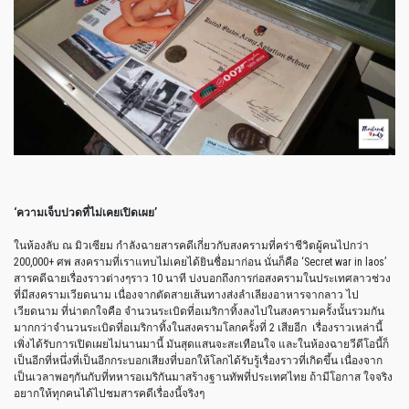
‘
ความเจ็บปวดที่ไม่เคยเปิดเผย
’
ในห้องลับ
ณ
มิวเซียม
กำลังฉายสารคดีเกี่ยวกับสงครามที่คร่าชีวิตผู้คนไปกว่า
200,000+
ศพ
สงครามที่เราแทบไม่เคยได้ยินชื่อมาก่อน
นั่นก็คือ
‘Secret war in laos’
สารคดีฉายเรื่องราวต่างๆราว
10
นาที
บ่งบอกถึงการก่อสงครามในประเทศลาวช่วง
ที่มีสงครามเวียดนาม
เนื่องจากตัดสายเส้นทางส่งลำเลียงอาหารจากลาว
ไป
เวียดนาม
ที่น่าตกใจคือ
จำนวนระเบิดที่อเมริกาทิ้งลงไปในสงครามครั้งนั้นรวมกัน
มากกว่าจำนวนระเบิดที่อเมริกาทิ้งในสงครามโลกครั้งที่
2
เสียอีก
เรื่องราวเหล่านี้
เพิ่งได้รับการเปิดเผยไม่นานมานี้
มันสุดแสนจะสะเทือนใจ
และในห้องฉายวีดีโอนี้ก็
เป็นอีกที่หนึ่งที่เป็นอีกกระบอกเสียงที่บอกให้โลกได้รับรู้เรื่องราวที่เกิดขึ้น
เนื่องจาก
เป็นเวลาพอๆกันกับที่ทหารอเมริกันมาสร้างฐานทัพที่ประเทศไทย
ถ้ามีโอกาส
ใจจริง
อยากให้ทุกคนได้ไปชมสารคดีเรื่องนี้จริงๆ