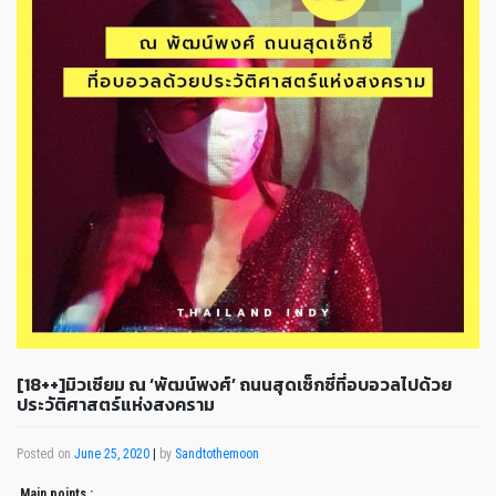
[18++]มิวเซียม ณ ‘พัฒน์พงศ์’ ถนนสุดเซ็กซี่ที่อบอวลไปด้วย
ประวัติศาสตร์แห่งสงคราม
Posted on
June 25, 2020
|
by
Sandtothemoon
Main points
: