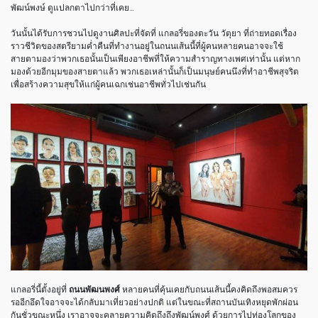
พัฒน์พงษ์
ดูแปลกตาไปกว่าที่เคย
…
วันนั้นได้รับการชวนไปดูงานศิลปะที่จัดที่ แกลอรี่ของตะวัน วัตุยา ที่ถ่ายทอดเรื่อง
ราวชีวิตของสตรียามค่ำคืนที่ทำงานอยู่ในถนนเส้นนี้ที่ผู้คนหลายคนอาจจะใช้
สายตามองว่าพวกเธอนั้นเป็นเพียงอาชีพที่ให้ความสำราญทางเพศเท่านั้น แต่หาก
มองด้วยอีกมุมของสายตาแล้ว พวกเธอเหล่านั้นก็เป็นมนุษย์คนนึงที่ทำอาชีพสุจริต
เพื่อสร้างความสุขให้แก่ผู้คนเฉกเช่นอาชีพทั่วไปเช่นกัน
แกลอรี่นี้ตั้งอยู่ที่
ถนนพัฒนพงศ์​
หลายคนที่คุ้นเคยกับถนนเส้นนี้คงคิดถึงพอสมควร
รออีกอึดใจอาจจะได้กลับมาเที่ยวอย่างปกติ
แต่ในขณะที่สถานบันเทิงหยุดพักผ่อน
กันชั่วขณะหนึ่ง
เราอาจจะคลายความคิดถึงถึงพัฒน์พงศ์
ด้วยการไปท่องโลกของ