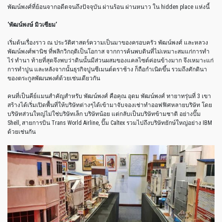
พัฒน์พงศ์ที่ย้อนจากอดีตจนถึงปัจจุบัน
ผ่านร้อน
ผ่านหนาว
ใน
hidden place
แห่งนี้
‘
พัฒน์พงษ์
มิวเซียม
’
เริ่มต้นเรื่องราว
ณ
ประวัติศาสตร์ความเป็นมาของครอบครัว
พัฒน์พงศ์
และหลวง
พัฒน์พงศ์พานิช
ที่พลิกวิกฤติเป็นโอกาส
จากการค้นพบดินที่ไม่เหมาะสมแก่การทำ
ไร่
ทำนา
ท้ายที่สุดจึงพบว่าดินนั้นมีส่วนผสมของแคลไซต์ค่อนข้างมาก
จึงเหมาะแก่
การทำปูน
และหลังจากนั้นธุรกิจปูนซีเมนต์ตราช้าง
ก็ถือกำเนิดขึ้น
รวมถึงศักดินา
ของตระกูลพัฒนพงศ์ด้วยเช่นเดียวกัน
คนที่เป็นคีย์แมนสำคัญสำหรับ
พัฒน์พงศ์
คือคุณ
อุดม
พัฒน์พงศ์
ทายาทรุ่นที่
3
เขา
สร้างได้เริ่มเปิดพื้นที่ให้บริษัทต่างๆได้เข้ามาจับจองเช่าทำออฟฟิศหลายบริษัท
โดย
บริษัทส่วนใหญ่ไม่ใช่บริษัทเล็ก
บริษัทน้อย
แต่กลับเป็นบริษัทข้ามชาติ
อย่างปั๊ม
Shell,
สายการบิน
Trans World Airline,
ปั๊ม
Caltex
รวมไปถึงบริษัทยักษ์ใหญ่อย่าง
IBM
ด้วยเช่นกัน