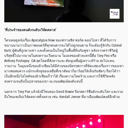
‘
ที่ประจำของคนดังระดับเวิล์ดคลาส
’
ใครเคยดูหนังเรื่อง
Apocalypse Now
ของฟรานซิส
ฟอร์ด
คอปโปลา
ที่ได้รับการ
ขนานนามว่าเป็นภาพยนตร์ที่ทุกคนควรจะได้ไปดูก่อนตาย
ก็จะต้องรู้จักกับ
Colonel
Kurtz
ผู้พันที่ถูกตามฆ่า
และตั้งตนเป็นใหญ่ในพื้นที่ถิ่นกัมพูชา
หลังจากคร่าชีวิตผู้
บริสุทธิ์ไปมากมายในสงครามเวียดนาม
โมเดลของตัวละครนี้คือ
Tony Peo
หรือ
Anthony Poshepny
CIA
สุดโหดที่สังหารและ
ตัดหูเหยื่อผู้เคราะห์ร้าย
ส่งไปแทน
รายงาน
ในมุมหนึ่งของมิวเซียมได้มีส่วนของนิทรรศการที่จัดแสดงเรื่องราวของเขา
มากพอสมควร
แม้กระทั่งหูของเหยื่อที่เขาตัดมาก็มาร้อยให้เห็นกันชัดๆ
เรียกได้ว่า
เป็นอีกหนึ่งไฮไลท์ของมิวเซียมก็ว่าได้
เรื่องความโหดร้าย
และการใช้ชีวิตหลัง
สงครามจนถึงบั้นปลายของเขา
ณ
ถนนพัฒน์พงศ์แห่งนี้
นอกจาก
Tony Poe
แล้วยังมีโซนของ
David Bowie
ร๊อกสตาร์ชื่อดังระดับโลก
และรวม
ถึงโซนเซเล็ปเวิล์ดคลาสทั้งหลาย
เช่น
Kendall Jenner
ที่มาเยือนพัฒน์พงศ์อีกด้วย