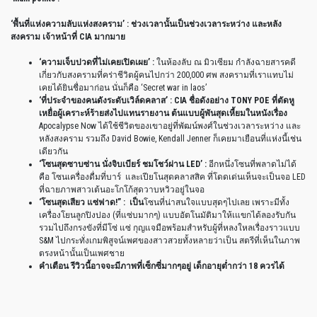
‘
พื้นที่แห่งความลับแห่งสงคราม
’ :
ช่วงเวลานั้นเป็นช่วงเวลาระหว่าง
และหลัง
สงคราม
เจ้าหน้าที่
CIA
มากมาย
‘
ความเจ็บปวดที่ไม่เคยเปิดเผย
’ :
ในห้องลับ
ณ
มิวเซียม
กำลังฉายสารคดี
เกี่ยวกับสงครามที่คร่าชีวิตผู้คนไปกว่า
200,000
ศพ
สงครามที่เราแทบไม่
เคยได้ยินชื่อมาก่อน
นั่นก็คือ
‘Secret war in laos’
‘
ที่ประจำของคนดังระดับเวิล์ดคลาส
’ : CIA
ชื่อดังอย่าง
TONY POE
ที่ตัดหู
เหยื่อผู้เคราะห์ร้ายส่งไปแทนรายงาน
ต้นแบบผู้พันสุดเหี้ยมในหนังเรื่อง
Apocalypse Now
ได้ใช้ชีวิตของเขาอยู่ที่พัฒน์พงศ์ในช่วงเวลาระหว่าง
และ
หลังสงคราม
รวมถึง
David Bowie, Kendall Jenner
ก็เคยมาเยือนที่แห่งนี้เช่น
เดียวกัน
‘
โซนสุดซาบซ่าน
นั่งจิบเบียร์
ชมโชว์ผ่าน
LED’ :
อีกหนึ่งโซนที่พลาดไม่ได้
คือ
โซนเครื่องดื่มที่บาร์
และเปียโนสุดคลาสสิค
ที่โดดเด่นเห็นจะเป็นจอ
LED
ที่ฉายภาพสาวเต้นอะโกโก้สุดวาบหวิวอยู่ในจอ
‘
โซนสุดเสียว
แซ่ฟาด
!” :
เป็น
โซนที่น่าสนใจแบบสุดๆไปเลย
เพราะมีทั้ง
เครื่องโยนลูกปิงปอง
(
ที่แซ่บมากๆ
)
แบบอัตโนมัติมาให้เแขกได้ลองรับกัน
รวมไปถึงกรงขังที่มีโซ่
แซ่
กุญแจมือพร้อมสำหรับผู้ที่หลงใหลเรื่องราวแบบ
S&M
ไปกระทั่งเกมพิสูจน์เพศของสาวสวยทั้งหลายว่าเป็น
สตรีที่เห็นในภาพ
ตรงหน้านั้นเป็นเพศชาย
คำเตือน
รีวิวนี้อาจจะมีภาพที่เซ็กซี่มากๆอยู่
เด็กอายุต่ำกว่า
18
ควรได้