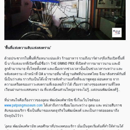
‘
พื้นที่แห่งความลับแห่งสงคราม
’
ด้วยประชากรในพื้นที่เริ่มหนาแน่นแล้ว
ร้านอาหาร
รวมถึงบาร์ต่างๆจึงเริ่มเปิดขึ้นที่
นี่
บาร์แห่งแรกที่เปิดขึ้นมีชื่อว่า
THE GRAND PRIX
ที่เปิดทำการมายาวนาน
และมี
ลูกค้ามากมาย
ทั้งไทยทั้งเทศ
และเนื่องจากช่วงเวลานั้นเป็นช่วงเวลาระหว่าง
และ
หลังสงคราม
เจ้าหน้าที่
CIA
มากมายที่มาตั้งฐานทัพที่ประเทศไทย
จึงมาสังสรรค์กันที่
นี่เป็นว่าเล่น
ราวกับเป็นโต๊ะน้ำชาหลังทำงานเสร็จที่จะมาพูดคุย
ผ่อนคลาย
จาก
ความเครียดของภาวะสงครามที่เจอเลยก็ว่าได้
เรื่องราวต่างๆของสงครามที่ไหล
เวียนผ่านกระแสสนทนา
ณ
ที่แห่งนี้คนส่วนใหญ่อาจจะไม่รู้
…
แต่ถนนพัฒน์พงศ์รู้
…
ที่น่าสนใจคือเรื่องราวของอุดม
พัฒน์พงศ์พานิช
ซึ่งในเว็บไซต์ของ
www.patpongmuseum.com
ได้เล่าถึงการเชื่อมโยงระหว่าง
อุดม
และ
หน่วยสืบราช
ลับของอเมริกา
ซึ่งเป็นที่มาของเขตธุรกิจในพัฒน์พงศ์
และเป็นการต่อยอดมาถึง
ปัจจุบันไว้ว่า
‘
อุดม
พัฒน์พงศ์พานิช
เคยศึกษาที่ประเทศอเมริกา
นั่นเป็นจุดเริ่มต้นที่ทำให้ท่านได้