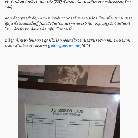
เข้าร่วมกับหน่วยสืบราชการลับ
(OSS)
ซึ่งต่อมาคือหน่วยสืบราชการลับของอเมริกา
(CIA)
อุดม
คือกุญแจสำคัญ
เพราะหน่วยสืบราชการลับของอเมริกา
มีแผนที่จะรบกับทหาร
ญี่ปุ่น
ซึ่งในขณะนั้นญี่ปุ่นสนใจในประเทศไทย
อย่างไรก็ตามอุมได้ถูกฝึกให้เป็นเสรี
ไทย
เพื่อเข้าร่วมที่จะต่อต้านญี่ปุ่นในขณะนั้น
ทีนี้คุณก็ได้เข้าใจแล้วว่า
อุดมไม่ได้วางแผนไว้ว่าหน่วยสืบราชการลับ
จะเข้ามามี
บทบาทในเรื่องราวของเขา
’ (
patpongmuseum.com
,2019)