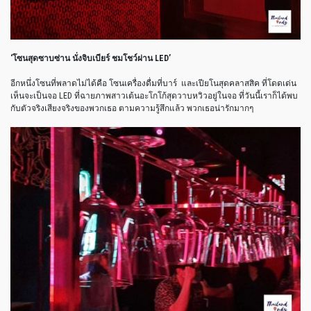
‘
โซนสุดซาบซ่าน
นั่งจิบเบียร์
ชมโชว์ผ่าน
LED’
อีกหนึ่งโซนที่พลาดไม่ได้คือ
โซนเครื่องดื่มที่บาร์
และเปียโนสุดคลาสสิค
ที่โดดเด่น
เห็นจะเป็นจอ
LED
ที่ฉายภาพสาวเต้นอะโกโก้สุดวาบหวิวอยู่ในจอ
ที่วันนี้เราก็ได้พบ
กับตัวจริงเสียงจริงของพวกเธอ
ตามความรู้สึกแล้ว
พวกเธอน่ารักมากๆ