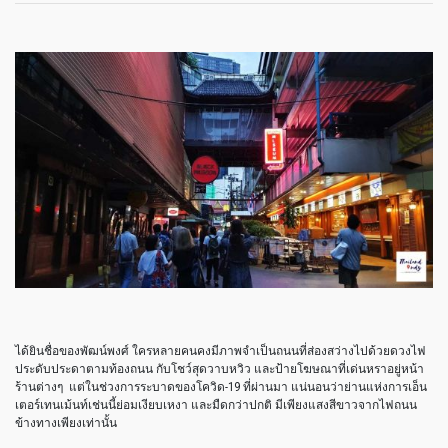
ได้ยินชื่อของพัฒน์พงศ์
ใครหลายคนคงมีภาพจำเป็นถนนที่ส่องสว่างไปด้วยดวงไฟ
ประดับประดาตามท้องถนน
กับโชว์สุดวาบหวิว
และป้ายโฆษณาที่เด่นหราอยู่หน้า
ร้านต่างๆ
แต่ในช่วงการระบาดของโควิด
-19
ที่ผ่านมา
แน่นอนว่าย่านแห่งการเอ็น
เตอร์เทนเม้นท์เช่นนี้ย่อมเงียบเหงา
และมืดกว่าปกติ
มีเพียงแสงสีขาวจากไฟถนน
ข้างทางเพียงเท่านั้น