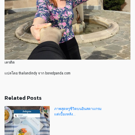
เครดิต
เเปลโดย thailandindy จาก boredpanda.com
Related Posts
ภาพสุดหรูชีวิตบนอินสตาเเกรม
เเต่เบื้องหลัง...