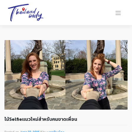
ไม้Selfieเเนวใหม่สำหรับคนขาดเพื่อน