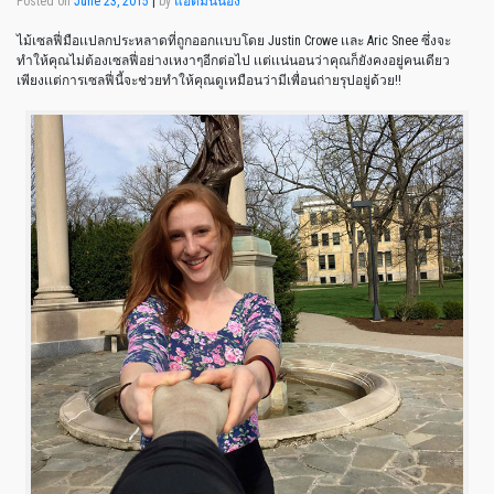
Posted on
June 23, 2015
|
by
แอดมินน้อง
ไม้เซลฟี่มือเเปลกประหลาดที่ถูกออกเเบบโดย Justin Crowe เเละ Aric Snee ซึ่งจะ
ทำให้คุณไม่ต้องเซลฟี่อย่างเหงาๆอีกต่อไป เเต่เเน่นอนว่าคุณก็ยังคงอยู่คนเดียว
เพียงเเต่การเซลฟี่นี้จะช่วยทำให้คุณดูเหมือนว่ามีเพื่อนถ่ายรุปอยู่ด้วย!!