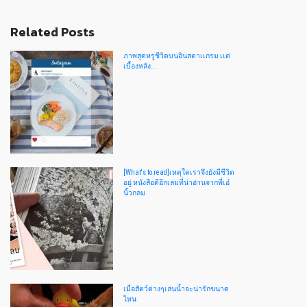
Related Posts
ภาพสุดหรูชีวิตบนอินสตาเเกรม เเต่
เบื้องหลัง...
[What's to read]เหตุใดเราจึงยังมีชีวิต
อยู่ หนังสือดีอีกเล่มที่น่าอ่านจากพี่เอ๋
นิ้วกลม
เมื่อสัตว์ต่างๆเล่นน้ำจะน่ารักขนาด
ไหน