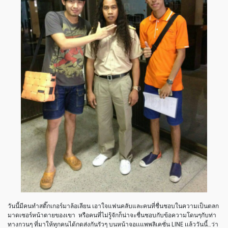
วันนี้มีคนทำสติ๊กเกอร์มาล้อเลียน เอาใจแฟนคลับและคนที่ชื่นชอบในความเป็นตลก
มาดเซอร์หน้าตายของเขา หรือคนที่ไม่รู้จักก็น่าจะชื่นชอบกับข้อความโดนๆกับท่า
ทางกวนๆ ที่มาให้ทุกคนได้กดส่งกันรัวๆ บนหน้าจอเเแพพลิเคชั่น LINE เเล้ววันนี้…ว่า