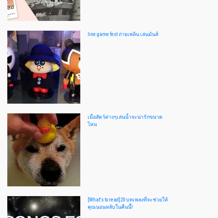
line game fest ถ่ายเพลิน เล่นมันส์
เมื่อสัตว์ต่างๆเล่นน้ำจะน่ารักขนาด
ไหน
[What's to read]20 บทเพลงที่จะช่วยให้
คุณนอนหลับในคืนนี้!