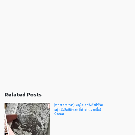
Related Posts
[What's to read]เหตุใดเราจึงยังมีชีวิต
อยู่ หนังสือดีอีกเล่มที่น่าอ่านจากพี่เอ๋
นิ้วกลม