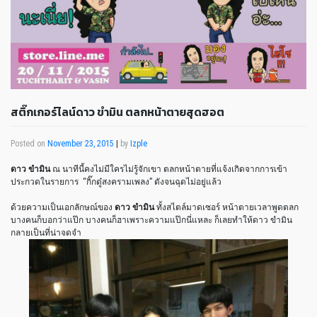
สติ๊กเกอร์ไลน์ดาว ขำมิน ตลกหน้าตายสุดฮอต
Posted on
November 23, 2015
|
by
Izple
ดาว ขำมิน
ณ นาทีนี้คงไม่มีใครไม่รู้จักเขา ตลกหน้าตายที่แจ้งเกิดจากการเข้า
ประกวดในรายการ “กิ๊กดู๋สงครามเพลง” ดังจนฉุดไม่อยู่แล้ว
ด้วยความเป็นเอกลักษณ์ของ
ดาว ขำมิน
ทั้งสไตล์มาดเซอร์ หน้าตายเวลาพูดตลก
บางคนก็บอกว่าแป๊ก บางคนก็ฮาเพราะความแป๊กนี่แหละ ก็เลยทำให้ดาว ขำมิน
กลายเป็นที่น่าจดจำ