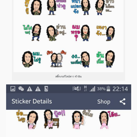
สติ๊กเกอร์ไลน์ดาว ขำมิน