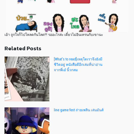
เอ้า ถูกใจก็ไปโหลดกันโลด!!! รออะไรล่ะ เดี๋ยวไม่อินเทรนกับเขานะ
Related Posts
[What's to read]เหตุใดเราจึงยังมี
ชีวิตอยู่ หนังสือดีอีกเล่มที่น่าอ่าน
จากพี่เอ๋ นิ้วกลม
line game fest ถ่ายเพลิน เล่นมันส์