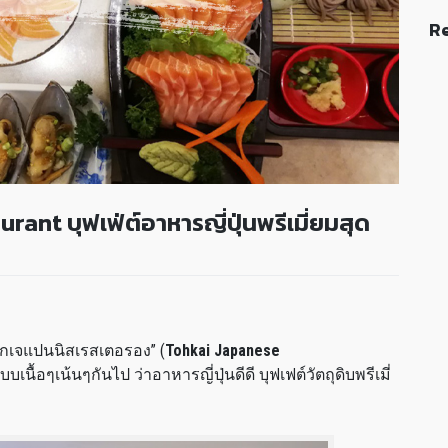
Re
ant บุฟเฟ่ต์อาหารญี่ปุ่นพรีเมี่ยมสุด
ตไกเจแปนนิสเรสเตอรอง” (
Tohkai Japanese
บบเนื้อๆเน้นๆกันไป ว่าอาหารญี่ปุ่นดีดี บุฟเฟต์วัตถุดิบพรีเมี่