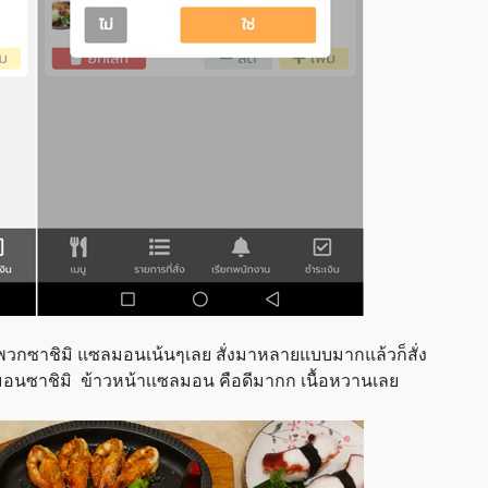
็นพวกซาชิมิ แซลมอนเน้นๆเลย สั่งมาหลายแบบมากแล้วก็สั่ง
อนซาชิมิ ข้าวหน้าเเซลมอน คือดีมากก เนื้อหวานเลย