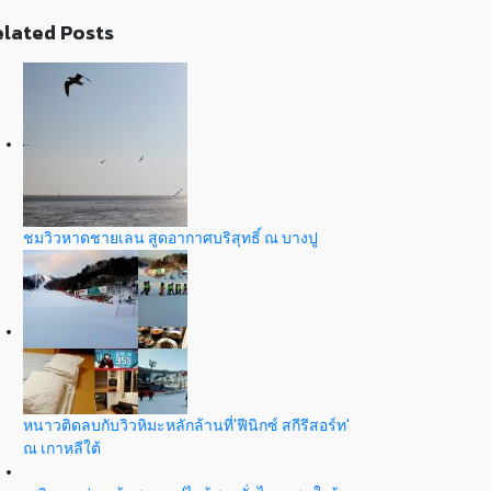
lated Posts
ชมวิวหาดชายเลน สูดอากาศบริสุทธิ์ ณ บางปู
หนาวติดลบกับวิวหิมะหลักล้านที่'ฟีนิกซ์ สกีรีสอร์ท'
ณ เกาหลีใต้