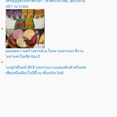
เสริมบุญช่วงเข้าพรรษา 'ไหว้พระทั่วไทย…สุขใจถ้วน
หน้า' ณ ระยอง
สุดยอดความสร้างสรรค์ ณ ใจกลางมหานคร ที่งาน
'มหานครไอเดีย'ช่อง 3
'บงชูร์ฟร็องซ์ 2018' มหกรรมงานแสดงสินค้าฝรั่งเศส
เพียงหนึ่งเดียวในปีนี้ ณ เซ็นทรัลเวิลด์