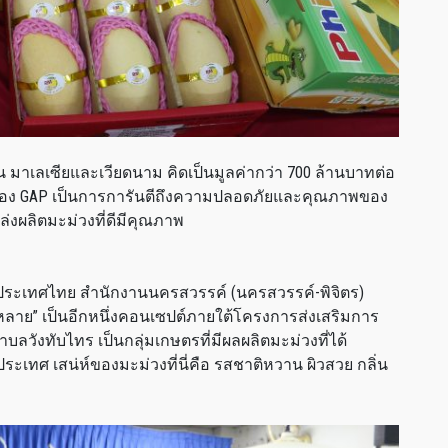
 จีน มาเลเซียและเวียดนาม คิดเป็นมูลค่ากว่า 700 ล้านบาทต่อ
บรอง GAP เป็นการการันตีถึงความปลอดภัยและคุณภาพของ
ล่งผลิตมะม่วงที่ดีมีคุณภาพ
ห่งประเทศไทย สำนักงานนครสวรรค์ (นครสวรรค์-พิจิตร)
หลาย” เป็นอีกหนึ่งคอนเซปต์ภายใต้โครงการส่งเสริมการ
ตำบลวังทับไทร เป็นกลุ่มเกษตรที่มีผลผลิตมะม่วงที่ได้
ระเทศ เสน่ห์ของมะม่วงที่นี่คือ รสชาติหวาน ผิวสวย กลิ่น