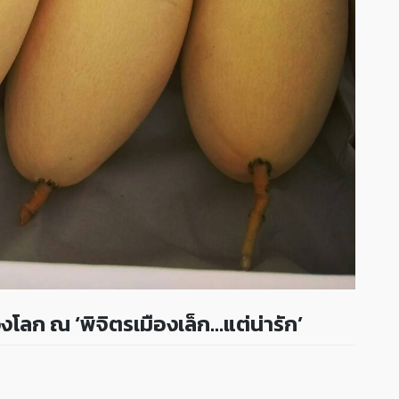
วงโลก ณ ‘พิจิตรเมืองเล็ก…แต่น่ารัก’