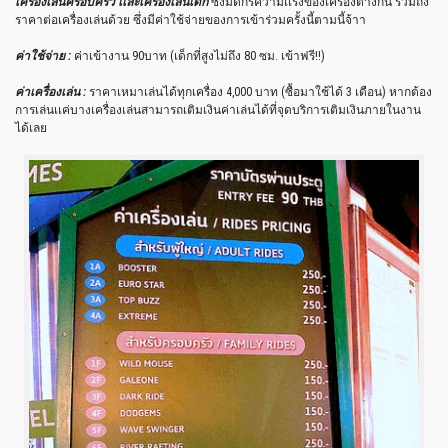
เครื่องเล่นครอบครัว เเละเครื่องเล่นเด็ก
ซึ่งมีดีกรีความเเรงของเครื่องต่างกัน รวมถึง
ราคาต่อเครื่องเล่นด้วย ซึ่งมีค่าใช้จ่ายของการเข้าร่วมครั้งนี้ตามนี้จ้าา
ค่าใช้จ่าย :
ค่าเข้างาน 90บาท (เด็กที่สูงไม่ถึง 80 ซม. เข้าฟรี!!)
ค่าเครื่องเล่น :
ราคาเหมาเล่นได้ทุกเครื่อง 4,000 บาท (ซื้อมาใช้ได้ 3 เดือน) หากต้อง
การเล่นเเค่บางเครื่องเล่นสามารถเติมเงินค่าเล่นได้ที่จุดบริการเติมเงินภายในงาน
ได้เลย