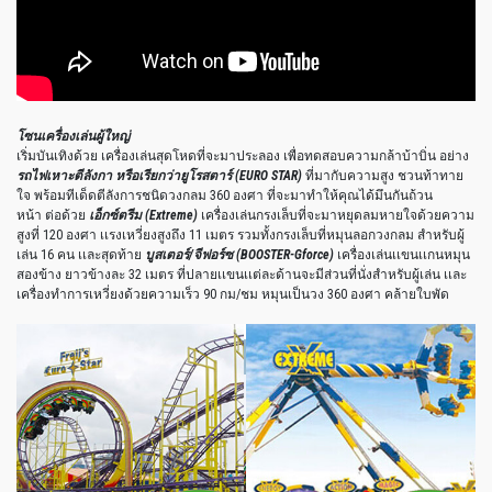
โซนเครื่องเล่นผู้ใหญ่
เริ่มบันเทิงด้วย เครื่องเล่นสุดโหดที่จะมาประลอง เพื่อทดสอบความกล้าบ้าบิ่น อย่าง
รถไฟเหาะตีลังกา หรือเรียกว่ายูโรสตาร์ (EURO STAR)
ที่มากับความสูง ชวนท้าทาย
ใจ พร้อมทีเด็ดตีลังการชนิดวงกลม 360 องศา ที่จะมาทำให้คุณได้มึนกันถ้วน
หน้า ต่อด้วย
เอ็กซ์ตรีม (Extreme)
เครื่องเล่นกรงเล็บที่จะมาหยุดลมหายใจด้วยความ
สูงที่ 120 องศา เเรงเหวี่ยงสูงถึง 11 เมตร รวมทั้งกรงเล็บที่หมุนลอกวงกลม สำหรับผู้
เล่น 16 คน เเละสุดท้าย
บูสเตอร์/จีฟอร์ซ (BOOSTER-Gforce)
เครื่องเล่นเเขนเเกนหมุน
สองข้าง ยาวข้างละ 32 เมตร ที่ปลายเเขนเเต่ละด้านจะมีส่วนที่นั่งสำหรับผู้เล่น เเละ
เครื่องทำการเหวี่ยงด้วยความเร็ว 90 กม/ชม หมุนเป็นวง 360 องศา คล้ายใบพัด