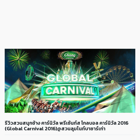
รีวิวสวนสนุกช้าง คาร์นิวัล พรีเซ้นท์ส โกลบอล คาร์นิวัล 2016
(Global Carnival 2016)@สวนลุมไนท์บาซาร์เก่า