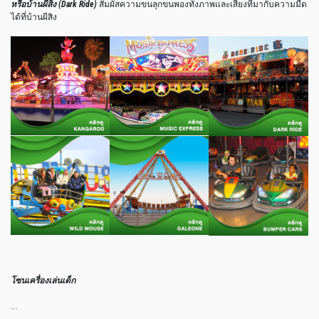
หรือบ้านผีสิง (Dark Ride)
สัมผัสความขนลุกขนพองทั้งภาพเเละเสียงที่มากับความมืด
ได้ที่บ้านผีสิง
โซนเครื่องเล่นเด็ก
….