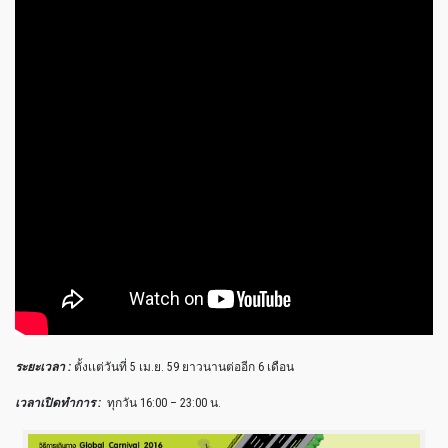
ระยะเวลา :
ตั้งเเต่วันที่ 5 เม.ย. 59 ยาวนานต่ออีก 6 เดือน
เวลาเปิดทำการ :
ทุกวัน 16:00 – 23:00 น.