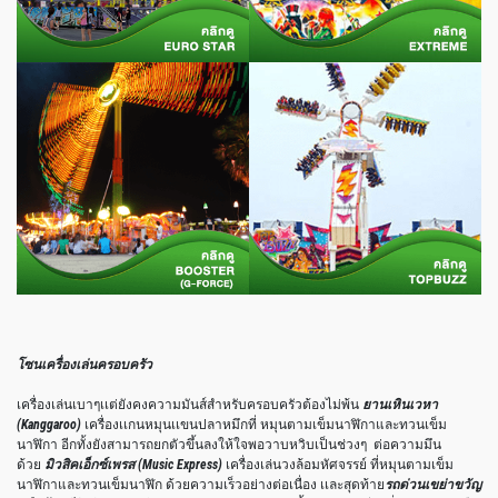
โซนเครื่องเล่นครอบครัว
เครื่องเล่นเบาๆเเต่ยังคงความมันส์สำหรับครอบครัวต้องไม่พ้น
ยานเหินเวหา
(Kanggaroo)
เครื่องเเกนหมุนเเขนปลาหมึกที่ หมุนตามเข็มนาฬิกาและทวนเข็ม
นาฬิกา อีกทั้งยังสามารถยกตัวขึ้นลงให้ใจพอวาบหวิบเป็นช่วงๆ ต่อความมึน
ด้วย
มิวสิคเอ็กซ์เพรส (Music Express)
เครื่องเล่นวงล้อมหัศจรรย์ ที่หมุนตามเข็ม
นาฬิกาและทวนเข็มนาฬิก ด้วยความเร็วอย่างต่อเนื่อง เเละสุดท้าย
รถด่วนเขย่าขวัญ