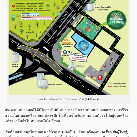
เเผนที่การเดินทางไปงานโกลบอล คาร์นิวัล (Global Carnival)
ประจวบเหมาะพอดีได้มีโอกาสไปเปิดประการณ์ความมันส์มา เลยอยากจะมารีวิว
ความโหดของเครื่องเล่นเเต่ละชนิดให้เพื่อนๆได้รับทราบก่อนตัวจะไปอยู่บนเครื่อง
เเล้วจะกลับลำไม่ทัน หากใจไม่ถึงพอ
เริ่มด้วยสวนสนุกโกลบอล คาร์นิวัล จะเเบ่งเป็น 3 โซนเครื่องเล่น
เครื่องเล่นผู้ใหญ่ ,