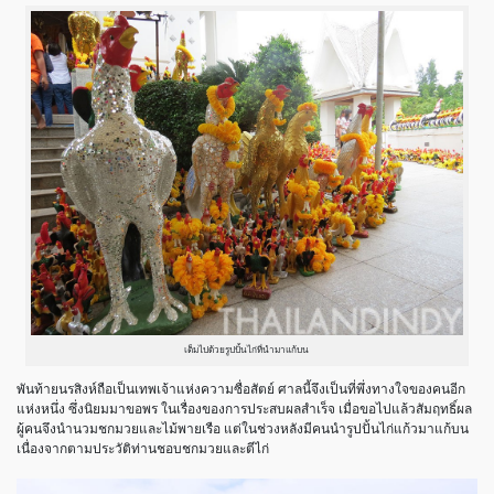
เต็มไปด้วยรูปปั้นไก่ที่นำมาแก้บน
พันท้ายนรสิงห์ถือเป็นเทพเจ้าแห่งความซื่อสัตย์ ศาลนี้จึงเป็นที่พึ่งทางใจของคนอีก
แห่งหนึ่ง ซึ่งนิยมมาขอพร ในเรื่องของการประสบผลสำเร็จ เมื่อขอไปแล้วสัมฤทธิ์ผล
ผู้คนจึงนำนวมชกมวยและไม้พายเรือ แต่ในช่วงหลังมีคนนำรูปปั้นไก่แก้วมาแก้บน
เนื่องจากตามประวัติท่านชอบชกมวยและตีไก่