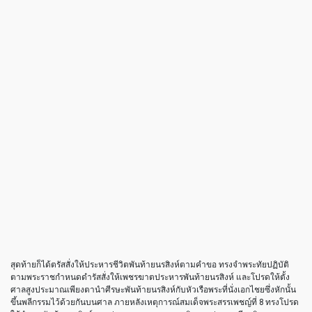
สุดท้ายก็ได้ตรัสสั่งให้ประหารชีวิตพันท้ายนรสิงห์ตามคำขอ ทรงจำพระทัยปฏิบัติ
ตามพระราชกำหนดดำรัสสั่งให้เพชรฆาตประหารพันท้ายนรสิงห์ และโปรดให้ตั้ง
ศาลสูงประมาณเพียงตานำศีรษะพันท้ายนรสิงห์กับหัวเรือพระที่นั่งเอกไชยซึ่งหักนั้น
ขึ้นพลีกรรมไว้ด้วยกันบนศาล ภายหลังเหตุการณ์สมเด็จพระสรรเพชญ์ที่ 8 ทรงโปรด