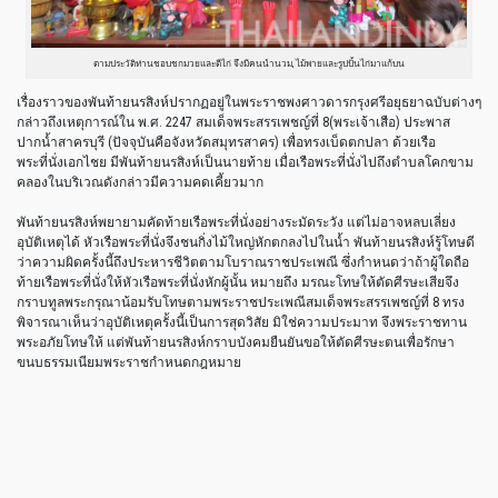
ตามประวัติท่านชอบชกมวยและตีไก่ จึงมีคนนำนวม, ไม้พายและรูปปั้นไก่มาแก้บน
เรื่องราวของพันท้ายนรสิงห์ปรากฏอยู่ในพระราชพงศาวดารกรุงศรีอยุธยาฉบับต่างๆ
กล่าวถึงเหตุการณ์ใน พ.ศ. 2247 สมเด็จพระสรรเพชญ์ที่ 8(พระเจ้าเสือ) ประพาส
ปากน้ำสาครบุรี (ปัจจุบันคือจังหวัดสมุทรสาคร) เพื่อทรงเบ็ดตกปลา ด้วยเรือ
พระที่นั่งเอกไชย มีพันท้ายนรสิงห์เป็นนายท้าย เมื่อเรือพระที่นั่งไปถึงตำบลโคกขาม
คลองในบริเวณดังกล่าวมีความคดเคี้ยวมาก
พันท้ายนรสิงห์พยายามคัดท้ายเรือพระที่นั่งอย่างระมัดระวัง แต่ไม่อาจหลบเลี่ยง
อุบัติเหตุได้ หัวเรือพระที่นั่งจึงชนกิ่งไม้ใหญ่หักตกลงไปในน้ำ พันท้ายนรสิงห์รู้โทษดี
ว่าความผิดครั้งนี้ถึงประหารชีวิตตามโบราณราชประเพณี ซึ่งกำหนดว่าถ้าผู้ใดถือ
ท้ายเรือพระที่นั่งให้หัวเรือพระที่นั่งหักผู้นั้น หมายถึง มรณะโทษให้ตัดศีรษะเสียจึง
กราบทูลพระกรุณาน้อมรับโทษตามพระราชประเพณีสมเด็จพระสรรเพชญ์ที่ 8 ทรง
พิจารณาเห็นว่าอุบัติเหตุครั้งนี้เป็นการสุดวิสัย มิใช่ความประมาท จึงพระราชทาน
พระอภัยโทษให้ แต่พันท้ายนรสิงห์กราบบังคมยืนยันขอให้ตัดศีรษะตนเพื่อรักษา
ขนบธรรมเนียมพระราชกำหนดกฎหมาย