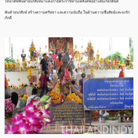
ให้นำศพพันท้ายนรสิงห์มาแต่งกายพระราชทานเพลิงศพอย่างสมเกียรติยศ
พันท้ายนรสิงห์ สร้างความศรัทธา และความนับถือ ในด้านความซื่อสัตย์และจงรัก
ภักดี