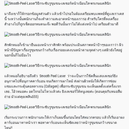
มาถึงเขาก็ให้กรอกข้อมูลส่วนตัว เเล้วเข้าไปรอในห้องเตรียมพบเเพทย์ที่ดูเเลเราเคส
นี้ ระหว่างนั้นพนักงานก็จะทำความสะอาดหน้าของเรารอ สำหรับใครที่ลงเครื่อง
สำอางไปก็ถูกเช็ดออกหมดนะจ๊ะ พอดีวันนั้นเราไม่ได้เเต่งหน้าไป เตรียมตัวมาดี
สักพักหมอก็เข้ามายืนมองหน้าเราสักพัก พร้อมประเมินสภาพหน้าป้าๆของเราว่า ผิว
หน้ามีปัญหาเรื่องรูขุมขนกว้างกับเรื่องรอยเเดงบนหน้าตามจุดต่างๆ เเต่ผิวยังใสอยู่
นอกนั้นก็ไม่มีอะไร
เเล้วหมอก็อธิบายถึงตัว Smooth Peel Laser ว่าจะเป็นการใช้คลื่นเเสงเลเซอร์ยิง
อนุภาคไปที่อนุภาคคาร์บอน จนเกิดการเผาไหม้ ส่งผ่านผิวหนังให้เกิดการซ่อม
เเซมเเละกระตุ้นคอลลาเจน (Collagen) เพื่อกระชับรูขุมขน จะเห็นผลตั้งเเต่ครั้งเเรก
เลย…โอ้วหมอคะ อดใจรอไม่ไหวเเล้วค่ะ ยิงเลเซอร์ให้หนูเลยค่ะ (ตอนคุยกับหมอลืม
ถ่าย มัวเเต่คุยเพลิน555)
เริ่มกระบวนการ พนักงานจะให้เราเก็บผมขึ้นก่อนโดยใส่หมวกครอบ เเล้วก็เริ่มเอาผง
คาร์บอนมาทาหน้าเรา พอทาคาร์บอนจะเห็นชัดเลยว่าหน้ารูขุมขนกว้างขนาด
ไหน!!