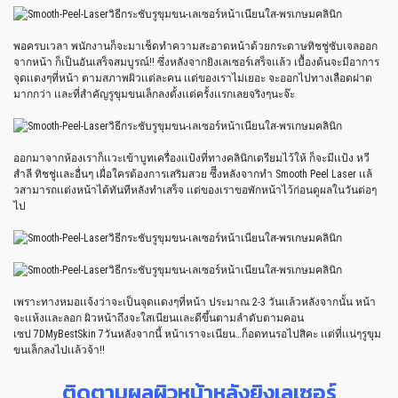
พอครบเวลา พนักงานก็จะมาเช็ดทำความสะอาดหน้าด้วยกระดาษทิชชู่ซับเจลออก
จากหน้า ก็เป็นอันเสร็จสมบูรณ์!! ซึ่งหลังจากยิงเลเซอร์เสร็จเเล้ว เบื้องต้นจะมีอาการ
จุดเเดงๆที่หน้า ตามสภาพผิวเเต่ละคน เเต่ของเราไม่เยอะ จะออกไปทางเลือดฝาด
มากกว่า เเละที่สำคัญรูขุมขนเล็กลงตั้งเเต่ครั้งเเรกเลยจริงๆนะจ๊ะ
ออกมาจากห้องเราก็เเวะเข้าบูทเครื่องเเป้งที่ทางคลินิกเตรียมไว้ให้ ก็จะมีเเป้ง หวี
สำลี ทิชชู่เเละอื่นๆ เผื่อใครต้องการเสริมสวย ซึีงหลังจากทำ Smooth Peel Laser เเล้
วสามารถเเต่งหน้าได้ทันทีหลังทำเสร็จ เเต่ของเราขอพักหน้าไว้ก่อนดูผลในวันต่อๆ
ไป
เพราะทางหมอเเจ้งว่าจะเป็นจุดเเดงๆที่หน้า ประมาณ 2-3 วันเเล้วหลังจากนั้น หน้า
จะเเห้งเเละลอก ผิวหน้าถึงจะใสเนียนเเละดีขึ้นตามลำดับตามคอน
เซป 7DMyBestSkin 7วันหลังจากนี้ หน้าเราจะเนียน…ก็อดทนรอไปสิคะ เเต่ที่เเน่ๆรูขุม
ขนเล็กลงไปเเล้วจ้า!!
ติดตามผลผิวหน้าหลังยิงเลเซอร์