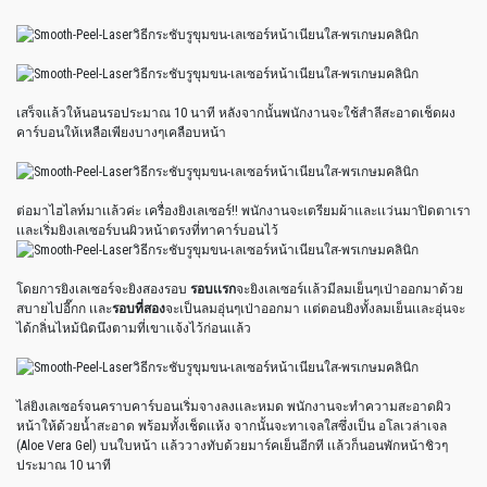
เสร็จเเล้วให้นอนรอประมาณ 10 นาที หลังจากนั้นพนักงานจะใช้สำลีสะอาดเช็ดผง
คาร์บอนให้เหลือเพียงบางๆเคลือบหน้า
ต่อมาไฮไลท์มาเเล้วค่ะ เครื่องยิงเลเซอร์!! พนักงานจะเตรียมผ้าเเละเเว่นมาปิดตาเรา
เเละเริ่มยิงเลเซอร์บนผิวหน้าตรงที่ทาคาร์บอนไว้
โดยการยิงเลเซอร์จะยิงสองรอบ
รอบเเรก
จะยิงเลเซอร์เเล้วมีลมเย็นๆเป่าออกมาด้วย
สบายไปอี๊กก เเละ
รอบที่สอง
จะเป็นลมอุ่นๆเป่าออกมา เเต่ตอนยิงทั้งลมเย็นเเละอุ่นจะ
ได้กลิ่นไหม้นิดนึงตามที่เขาเเจ้งไว้ก่อนเเล้ว
ไล่ยิงเลเซอร์จนคราบคาร์บอนเริ่มจางลงเเละหมด พนักงานจะทำความสะอาดผิว
หน้าให้ด้วยน้ำสะอาด พร้อมทั้งเช็ดเเห้ง จากนั้นจะทาเจลใสซึ่งเป็น อโลเวล่าเจล
(Aloe Vera Gel) บนใบหน้า เเล้ววางทับด้วยมาร์คเย็นอีกที เเล้วก็นอนพักหน้าชิวๆ
ประมาณ 10 นาที