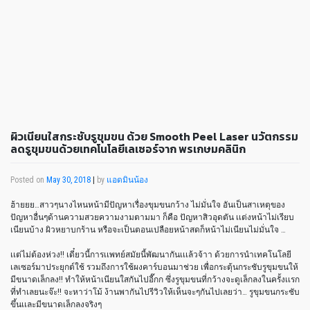
ผิวเนียนใสกระชับรูขุมขน ด้วย Smooth Peel Laser นวัตกรรม
ลดรูขุมขนด้วยเทคโนโลยีเลเซอร์จาก พรเกษมคลินิก
Posted on
May 30, 2018
|
by
แอดมินน้อง
ฮ้ายยย…สาวๆนางไหนหน้ามีปัญหาเรื่องขุมขนกว้าง ไม่มั่นใจ อันเป็นสาเหตุของ
ปัญหาอื่นๆด้านความสวยความงามตามมา ก็คือ ปัญหาสิวอุดตัน เเต่งหน้าไม่เรียบ
เนียนบ้าง ผิวหยาบกร้าน หรือจะเป็นตอนเปลือยหน้าสดก็หน้าไม่เนียนไม่มั่นใจ …
เเต่ไม่ต้องห่วง!! เดี๋ยวนี้การเเพทย์สมัยนี้พัฒนากันเเเล้วจ้าา ด้วยการนำเทคโนโลยี
เลเซอร์มาประยุกต์ใช้ รวมถึงการใช้ผงคาร์บอนมาช่วย เพื่อกระตุ้นกระชับรูขุมขนให้
มีขนาดเล็กลง!! ทำให้หน้าเนียนใสกันไปอี๊กก ซึ่งรูขุมขนที่กว้างจะดูเล็กลงในครั้งเเรก
ที่ทำเลยนะจ๊ะ!! จะหาว่าโม้ ง้านพากันไปรีวิวให้เห็นจะๆกันไปเลยว่า… รูขุมขนกระชับ
ขึ้นเเละมีขนาดเล็กลงจริงๆ