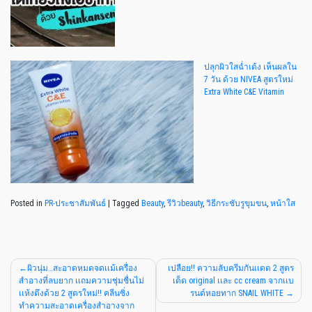
ปลุกผิวใสฉ่ำเด้ง เห็นผลใน
7 วัน ด้วย NIVEA สูตรใหม่
Extra White C&E Vitamin
Posted in
PR-ประชาสัมพันธ์
|
Tagged
Beauty
,
รีวิวbeauty
,
วิธีกระชับรูขุมขน
,
หน้าใส
ผิวนุ่ม…สะอาดหมดจดเเม้เครื่อง
เปลือย!! ความลับครีมกันเเดด 2 สูตร
สำอางที่ลบยาก เเถมความชุ่มชื่นไม่
เด็ด original เเละ cc cream จากเเบ
เเห้งตึงด้วย 2 สูตรใหม่!! คลีนซิ่ง
รนด์หอยทาก SNAIL WHITE
ทำความสะอาดเครื่องสำอางจาก