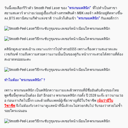
วันนี้เลยเลือกรีวิวตัว Smooth Peel Laser ของ
“พรเกษมคลินิก”
ที่ไปทำเป็นสาขา
สยามสแควร์ หาง่ายเว่ออยู่เยื้องกับห้างสรรพสินค้า MBK เลยจ้า คลินิกอยู่ติดทางขึ้น-
ลง ฺBTS สถานีสนามกีฬาแห่งชาติ ว่าเเล้วก็เดินเข้า
“พรเกษมคลินิก”
กันเลยดีกว่า
คลินิกดูสะอาดสะอ้าน เหมาะเเก่การไปทำสวย5555 เพราะเรื่องความสะอาดเเละ
เวชภัณฑ์ รวมถึงความสวยความงามนั้นเป็นของคู่กัน หน้าเราจะสวยได้สถานที่ต้อง
สะอาดหน่อยนะคะ
ทำไมต้อง “พรเกษมคลินิก” ?
เพราะ พรเกษมคลินิก เป็นคลินิกความงามและผิวพรรณที่มีชื่ออันดับต้นๆของไทย
พูดชื่อนี้ทุกคนเป็นต้อง อ้อ!! อีกอย่าง พรเกษมคลินิก ก่อตั้ง ปี 2528 นะจ๊ะ ยาวนานเว่อ
อ ก่อนเราเกิดไปอี๊กก เเละด้วยทีมเเพทย์ผู้เชี่ยวชาญที่มีใบวิชาชีพ
เน้นว่ามีใบ
วิชาชีพ
จึงไม่ต้องกังวลว่ามาดูเเลหน้าที่นี่เเล้วจะไม่สวยกลับไป รับรองว่าสวยไม่ซ้ำ
รอยใครเเน่นอน