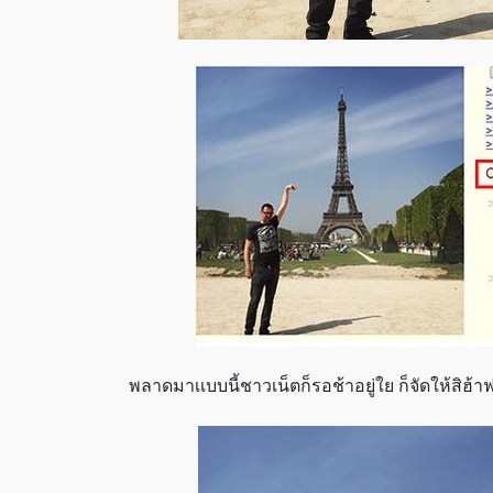
พลาดมาเเบบนี้ชาวเน็ตก็รอช้าอยู่ใย ก็จัดให้สิฮ้า