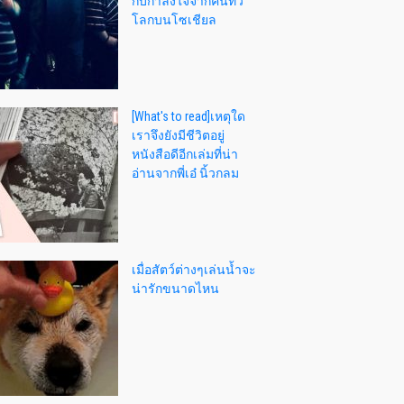
กับกำลังใจจากคนทั่ว
โลกบนโซเชียล
[What's to read]เหตุใด
เราจึงยังมีชีวิตอยู่
หนังสือดีอีกเล่มที่น่า
อ่านจากพี่เอ๋ นิ้วกลม
เมื่อสัตว์ต่างๆเล่นน้ำจะ
น่ารักขนาดไหน