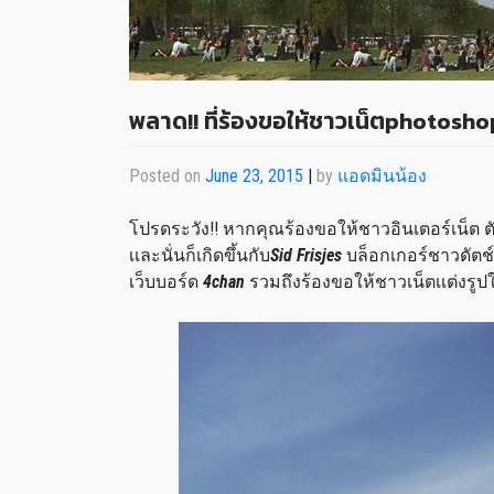
พลาด!! ที่ร้องขอให้ชาวเน็ตphotosho
Posted on
June 23, 2015
|
by
แอดมินน้อง
โปรดระวัง!! หากคุณร้องขอให้ชาวอินเตอร์เน็ต 
เเละนั่นก็เกิดขึ้นกับ
Sid Frisjes
บล็อกเกอร์ชาวดัตช
เว็บบอร์ด
4chan
รวมถึงร้องขอให้ชาวเน็ตเเต่งรู