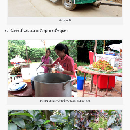
นั่งรถแบบนี้
สถานีแรก เป็นสวนเงาะ มังคุด และก็ขนุนค่ะ
มีน้องๆคอยต้อนรับด้วยน้ำหวาน เฉาก๊วย เงาะสด