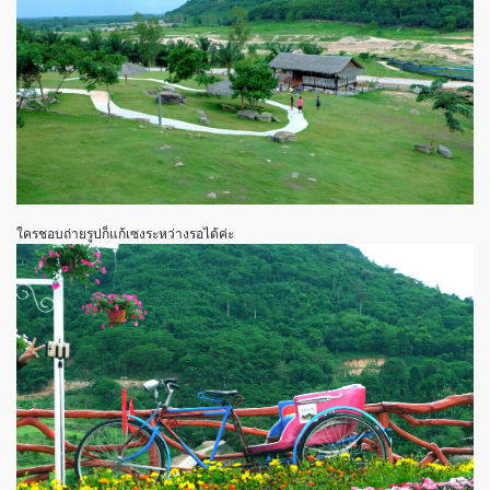
ใครชอบถ่ายรูปก็แก้เซงระหว่างรอได้ค่ะ