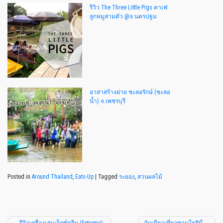
รีวิว The Three Little Pigs คาเฟ่
ลูกหมูสามตัว @จ.นครปฐม
อาสาสร้างฝาย ชะลอรักษ์ (ชะลอ
น้ำ) จ.เพชรบุรี
Posted in
Around Thailand
,
Eats-Up
|
Tagged
ระยอง
,
สวนผลไม้