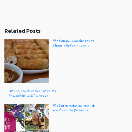
Related Posts
รีวิวร้านแดงแหนมเนือง อาหาร
เวียดนามชื่อดัง จ.หนองคาย
เสริมบุญช่วงเข้าพรรษา 'ไหว้พระทั่ว
ไทย…สุขใจถ้วนหน้า' ณ ระยอง
รีวิวร้าน Tree&Tide Riverside Café
คาเฟ่ในสวนร่ม @จ.นครปฐม