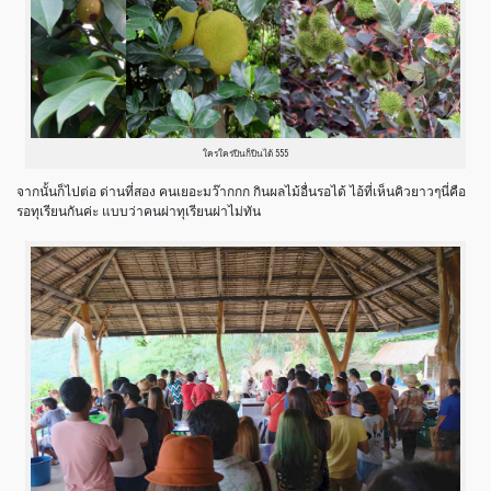
ใครใคร่ปีนก็ปีนได้ 555
จากนั้นก็ไปต่อ ด่านที่สอง คนเยอะมว๊ากกก กินผลไม้อื่นรอได้ ไอ้ที่เห็นคิวยาวๆนี่คือ
รอทุเรียนกันค่ะ แบบว่าคนผ่าทุเรียนผ่าไม่ทัน