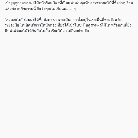
เข้าสู่ฤดูกาลของผลไม้หน้าร้อน ใครที่เป็นแฟนพันธุ์แท้ของราชาผลไม้ที่ชื่อว่าทุเรียน
แล้วพลาดกิจกรรมนี้ ถือว่าคุณไม่เซียนพอ ฮ่าๆ
“สวนละไม” สวนผลไม้ชื่อดังทางภาคตะวันออก ตั้งอยู่ในเขตพื้นที่ของจังหวัด
ระยอง(ฮิ) ได้เปิดบริการให้นักท่องเที่ยวได้เข้าไปชมไปดูสวนผลไม้ได้ พร้อมกันนี้ยัง
มีบุฟเฟต์ผลไม้ให้กินกันไม่อั้น เรียกได้ว่าไม่อิ่มอย่ากลับ