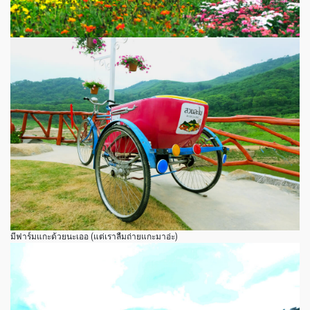
มีฟาร์มแกะด้วยนะเออ (แต่เราลืมถ่ายแกะมาอ่ะ)