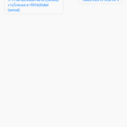
รีวิวเครื่องเล่นเอ็กซ์ตรีม (Extreme)
วันเดียวเที่ยวซานโตรินี่
งานโกลบอล คาร์นิวัล(Global
Carnival)