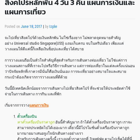
สิงคโปร์หลักพัน 4 วัน 3 คืน แผนการเงินและ
แผนการเที่ยว
Posted on
June 18, 2017
|
by
Izple
จะไปเที่ยวสิงคโปร์ด้วยเงินหลักพัน ไม่ใช่เรื่องยาก ไม่พลาดจุดหมายสำคัญ
อย่าง Universal studio Singapore(USS) แถมเก็บครบ จบในทริปเดียว เพียงแค่
วางแผนให้ดีแค่นี้ก็เหลือเงินช็อปและเที่ยวได้สบาย
การวางแผนถือเป็นหัวใจสำคัญที่สุดสำหรับการเดินทางท่องเที่ยว ไม่ใช่แค่การ
วางแผนสถานที่ที่เราจะไปหรือวิธีการเดินทาง แต่การท่องเที่ยวในแต่ละครั้งแน่นอน
ว่าปัจจัยหลักที่เราควรมีนั่นก็คือเงินนั่นเอง การจะเที่ยวอย่างสบายใจและสบาย
กระเป๋าต้องเกิดจากการวางแผนที่ดีด้วย
วันนี้มีเทคนิคเล็กน้อยจากการเดินทางไปเที่ยวสิงคโปร์ ที่จะช่วยให้ประหยัดค่าใช้
จ่ายในการเดินทาง การกิน และที่พัก
เริ่มจากการวาง
แผนการเงิน
ตั๋วเครื่องบิน
หาตั๋วเครื่องบินราคาถูก
อันนี้สำคัญมาก ถ้าได้ตั๋วเครื่องบินราคาถูก เราจะ
สามารถประหยัดไปได้เยอะมาก เดี๋ยวนี้มีโปรโมชั่นตั๋วเครื่องบินราคาถูก
มากมายมาเสนอจูงใจนักเดินทางอย่างเรา
สำหรับการเดินทางครั้งนี้ เราเจอตั๋วราคาถูกที่
Traveloka
ตามไปเช็คได้ที่นี่