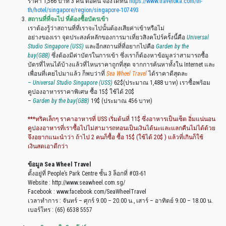
ราคา 1,566 บาท 3 คืน ต่อคน จองได้ที่นี่
https://www.traveloka.com/th-
th/hotel/singapore/region/singapore-107493
สถานที่ที่จะไป
ที่ต้องซื้อบัตรเข้า
เราต้องรู้ว่าสถานที่ที่เราจะไปนั้นต้องเสียค่าเข้าหรือไม่
อย่างของเรา จุดประสงค์หลักของการมาเที่ยวสิงคโปร์ครั้งนี้คือ
Universal
Studio Singapore (USS)
และอีกสถานที่ที่อยากไปคือ
Garden by the
bay(GBB)
ซึ่งต้องมีค่าบัตรในการเข้า ซึ่งเราก็ต้องหาข้อมูลว่าสามารถซื้อ
บัตรที่ไหนได้บ้างแล้วที่ไหนราคาถูกที่สุด จากการค้นหาทั้งใน Internet และ
เพื่อนที่เคยไปมาแล้ว ก็พบว่าที่
Sea Wheel Travel
ได้ราคาดีสุดละ
–
Universal Studio Singapore (USS)
62$(ประมาณ 1,488 บาท) เราซื้อพร้อม
คูปองอาหารราคาพิเศษ ซื้อ 15$ ใช้ได้ 20$
–
Garden by the bay(GBB)
19$ (ประมาณ 456 บาท)
***ทริคเล็กๆ ราคาอาหารที่ USS เริ่มต้นที่ 11$ ซึ่งอาหารเป็นเซ็ต อิ่มแน่นอน
คูปองอาหารที่เราซื้อไปไม่สามารถทอนเป็นเงินได้นะและแลกคืนไม่ได้ด้วย
จึงอยากแนะนำว่า ถ้าไป 2 คนก็ซื้อ ซื้อ 15$ (ใช้ได้ 20$ ) แล้วที่เกินก็ใช้
เงินสดเอาดีกว่า
ข้อมูล Sea Wheel Travel
ตั้งอยู่ที่ People’s Park Centre ชั้น 3 ล็อกที่ #03-61
Website : http://www.seawheel.com.sg/
Facebook : www.facebook.com/SeaWheelTravel
เวลาทำการ : จันทร์ – ศุกร์ 9.00 – 20.00 น., เสาร์ – อาทิตย์ 9.00 – 18.00 น.
เบอร์โทร : (65) 6538 5557