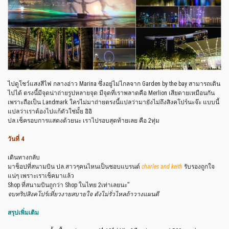
ไปดูโชว์แสงสีไฟ กลางอ่าว Marina ซึ่งอยู่ไม่ไกลจาก Garden by the bay สามารถเดิน
ไปได้ ตรงนี้มีจุดน่าถ่ายรูปหลายจุด มีจุดที่เราพลาดคือ Merlion เสียดายเหมือนกัน
เพราะถือเป็น Landmark ใครไม่มาถ่ายตรงนี้แปลว่ามายังไม่ถึงสิงคโปร์นะจ๊ะ แบบนี้
แปลว่าเราต้องไปแก้ตัวใช่มั้ย อิอิ
ปล.เช็ครอบการแสดงด้วยนะ เราไปรอบสุดท้ายเลย คือ 2ทุ่ม
วันที่ 4
เดินทางกลับ
มาช็อปที่สนามบิน ปล.สาวๆคนไหนเป็นชอบแบรนด์
charles and keith
รับรองถูกใจ
แน่ๆ เพราะเราเช็คมาแล้ว
Shop ที่สนามบินถูกว่า Shop ในไทย 2เท่าเลยนะ”
จบทริปสิงคโปร์เที่ยวงายสบายใจ ตังไม่รั่วไหลถ้าวางแผนดี
สรุปเพิ่มเติม