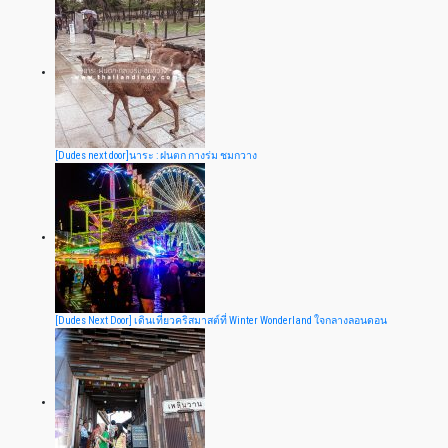
[Dudes next door]นาระ : ฝนตก กางร่ม ชมกวาง
[Dudes Next Door] เดินเที่ยวคริสมาสต์ที่ Winter Wonderland ใจกลางลอนดอน