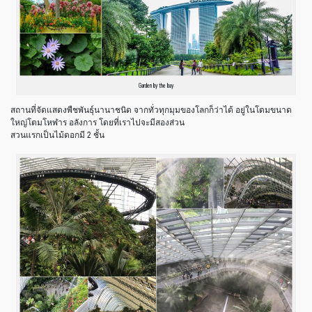
Garden by the bay
สถานที่จัดแสดงพืชพันธุ์นานาชนิด จากทั่วทุกมุมของโลกก็ว่าได้ อยู่ในโดมขนาด
ใหญ่โตมโหฬาร อลังการ โดยที่เราไปจะมีสองส่วน
สวนแรกเป็นไม้ดอกมี 2 ชั้น