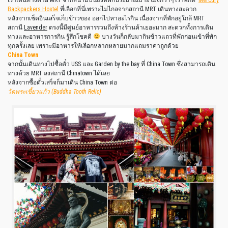
เราเดินทางด้วย MRT จากสนามบินถึงที่พักประมาณบ่ายโมงกว่าๆ เราพักที่
Mercury
Backpackers Hostel
ที่เลือกที่นี่เพราะไม่ไกลจากสถานี MRT เดินทางสะดวก
หลังจากเช็คอินเสร็จเก็บข้าวของ ออกไปหาอะไรกิน เนื่องจากที่พักอยู่ใกล้ MRT
สถานี
Lavender
ตรงนี้มีศูนย์อาหารรวมถึงห้างร้านค้าเยอะมาก สะดวกทั้งการเดิน
ทางและอาหารการกิน รู้สึกโชคดี
บางวันก็กลับมากินข้าวแถวที่พักก่อนเข้าที่พัก
ทุกครั้งเลย เพราะมีอาหารให้เลือกหลากหลายมากแถมราคาถูกด้วย
China Town
จากนั้นเดินทางไปซื้อตั๋ว USS และ Garden by the bay ที่ China Town ซึ่งสามารถเดิน
ทางด้วย MRT ลงสถานี Chinatown ได้เลย
หลังจากซื้อตั๋วเสร็จก็มาเดิน China Town ต่อ
วัดพระเขี้ยวแก้ว (Buddha Tooth Relic)