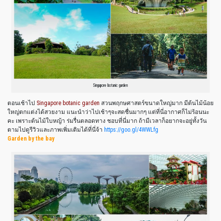
Singapore botanic garden
ตอนเช้าไป
Singapore botanic garden
สวนพฤกษศาสตร์ขนาดใหญ่มาก มีต้นไม้น้อย
ใหญ่ตกแต่งได้สวยงาม แนะนำว่าไปเช้าๆจะสดชื่นมากๆ แต่ที่นี่อากาศก็ไม่ร้อนนะ
คะ เพราะต้นไม้ใบหญ้า ร่มรื่นตลอดทาง ชอบที่นี่มาก ถ้ามีเวลาก็อยากจะอยู่ทั้งวัน
ตามไปดูรีวิวและภาพเพิ่มเติมได้ที่นี่จ้า
https://goo.gl/4WWLfg
Garden by the bay