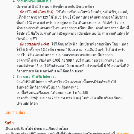
การเดินทางในสิงคโปร์
บัตรรถไฟฟ้ามี 2 แบบ หลักๆที่เหมาะกับนักท่องเที่ยว
– บัตร EZ Link (Easy link)
: ใช้ได้สารพัดประโยชน์ ร้านค้า, รถไฟฟ้า, รถเมล์,
แท็กซี่ ราคาบัตร 12$ ใช้ได้ 7$ อีก 5$ เป็นค่าบัตร เติมเงินตามจุดให้บริการ
ขั้นต่ำ 10$ เหมาะสำหรับการอยู่หลายวัน เดินทางบ่อย เราก็ไม่เข้าใจการ
คำนวณการเดินทางเท่าไหร่ แต่จากการเปรียบเทียบ ค่าเดินทางจากเพื่อนที่
ใช้บัตรนี้ คือใช้ไปค่าเดินทางยิ่งถูกลงกว่าบัตรอีกแบบ ไม่สามารถคืนบัตรได้
บัตรมีอายุ 5ปี
– บัตร Standard Ticket
: ใช้ได้กับรถไฟฟ้า เป็นบัตรเที่ยวต่อเที่ยว โดย 1 บัตร
ใช้ได้ 6 ครั้ง ทุก 1,3,6 เที่ยว จะลด 10cen สามารถเติมเงินเข้าไปได้ สำหรับ
การไป 4วัน และเดินทางประมาณเราจะเหมาะกับแบบนี้มากกว่า
ราคารถไฟฟ้า เริ่มต้นที่ 0.90$ ถึง SGD 1.80$ นั่นหมายความว่าเที่ยวแรก
สมมติค่ารถ 1$ เราได้รับส่วนลด 10cen จะเหลือค่ารถครั้งนี้ 0.9$ ส่วนครั้งที่ 2
ก็จ่ายราคาเต็ม แต่ครั้งที่ 3 จะได้ลดอีก 10cen
Sim card สำหรับ Internet
สิงคโปร์ไม่มี Internet ฟรีเท่าไหร่นัก เพราะฉะนั้นการมีซิมสำหรับใช้
อินเทอร์เน็ตถือว่าจำเป็นมาก เผื่อหลงทาง
เราซื้อซิมบนเครื่องเลย ได้แถมกาแฟ 1 แก้ว 555
ราคาซิม 32$(ประมาณ 768 บาท หาร 3 นะ) ไปกัน 3 คนก็แชร์เนตกันอ่ะ
ประหยัดได้อีก
แผนการเที่ยว
วันที่ 1
เดินทางถึงสิงคโปร์ ประมาณเกือบบ่ายโมง