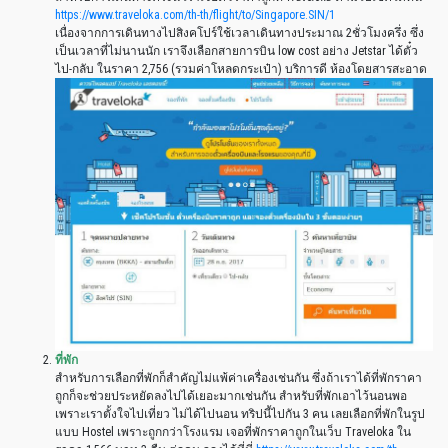
https://www.traveloka.com/th-th/flight/to/Singapore.SIN/1
เนื่องจากการเดินทางไปสิงคโปร์ใช้เวลาเดินทางประมาณ 2ชั่วโมงครึ่ง ซึ่ง
เป็นเวลาที่ไม่นานนัก เราจึงเลือกสายการบิน low cost อย่าง Jetstar ได้ตั๋ว
ไป-กลับ ในราคา 2,756 (รวมค่าโหลดกระเป๋า) บริการดี ห้องโดยสารสะอาด
ที่พัก
สำหรับการเลือกที่พักก็สำคัญไม่แพ้ค่าเครื่องเช่นกัน ซึ่งถ้าเราได้ที่พักราคา
ถูกก็จะช่วยประหยัดลงไปได้เยอะมากเช่นกัน สำหรับที่พักเอาไว้นอนพอ
เพราะเราตั้งใจไปเที่ยว ไม่ได้ไปนอน ทริปนี้ไปกัน 3 คน เลยเลือกที่พักในรูป
แบบ Hostel เพราะถูกกว่าโรงแรม เจอที่พักราคาถูกในเว็บ Traveloka ใน