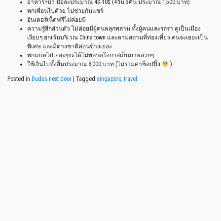
อาหาร+น้ำ มื้อละประมาณ 4$-10$ (4วัน 3คืน ประมาณ 1,500 บาท)
พกเพื่อนไปด้วย ไปช่วยกันแชร์
อินเตอร์เน็ตฟรีไม่ค่อยมี
ความรู้สึกส่วนตัว ไม่ค่อยมีผู้คนพลุกพล่าน ทั้งผู้คนและรถรา ดูเป็นเมือง
เงียบๆ ยกเว้นบริเวณ China town และตามสถานที่ท่องเที่ยว คนจะเยอะเป็น
พิเศษ และมีต่างชาติค่อนข้างเยอะ
พกแบตไปเยอะๆจะได้ไม่พลาดโอกาสเก็บภาพสวยๆ
ใช้เงินไปทั้งสิ้นประมาณ 8,000 บาท (ไม่รวมค่าช็อปปิ้ง
)
Posted in
Dudes next door
|
Tagged
singapore
,
travel