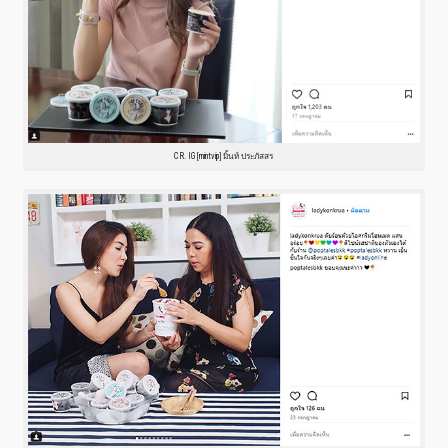
CR. IG [mintvip] มิ้นท์ ประภัสสร