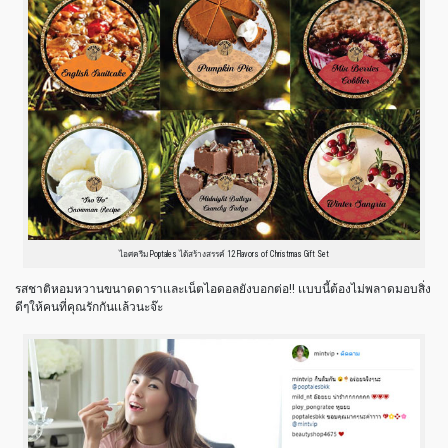
ไอศครีม Poptales ได้สร้างสรรค์ 12 Flavors of Christmas Gift Set
รสชาติหอมหวานขนาดดาราเเละเน็ตไอดอลยังบอกต่อ!! เเบบนี้ต้องไม่พลาดมอบสิ่ง
ดีๆให้คนที่คุณรักกันเเล้วนะจ๊ะ