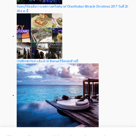
จันทบุรีจัดอลังการเทศกาลคริสต์มาส 'Chanthaburi Miracle Christmas 2017' วันที่ 23-
24 ธ.ค.นี้
CityWinterFest แฮ้งเอ้าท์ ฟังดนตรีชิลๆส่งท้ายปี
แอสทราลพูล ประกาศขึ้นแท่นเบอร์หนึ่งตลาดสระว่ายน้ำ