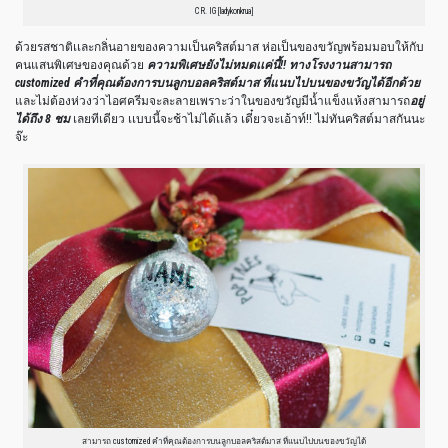
CR. IG [ladykonkrua]
ด้วยรสชาติเเละกลิ่นอายของความเป็นคริสต์มาส ห่อเป็นของขวัญพร้อมมอบให้กับ
คนแสนพิเศษของคุณด้วย
ความพิเศษยังไม่หมดเเค่นี้!!
ทางโรงงานสามารถ
customized คำที่คุณต้องการบนลูกบอลคริสต์มาส ที่แนบไปบนของขวัญได้อีกด้วย
และไม่ต้องห่วงว่าไอศครีมจะละลายเพราะว่าในของขวัญมีน้ำแข็งแห้งสามารถ
อยู่
ได้ถึง 8 ชม
เลยทีเดียว เเบบนี้จะช้าไม่ได้เเล้ว เดี๋ยวจะเอ้าท์!! ไม่ทันคริสต์มาสกันนะ
จ๊ะ
สามารถ customized คำที่คุณต้องการบนลูกบอลคริสต์มาส ที่แนบไปบนของขวัญได้