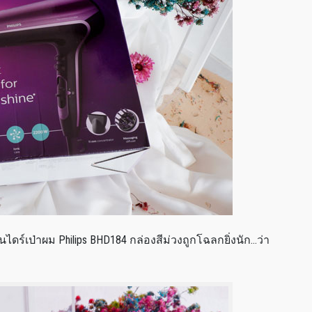
นไดร์เป่าผม Philips BHD184 กล่องสีม่วงถูกโฉลกยิ่งนัก…ว่า