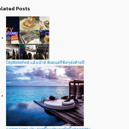
lated Posts
CityWinterFest แฮ้งเอ้าท์ ฟังดนตรีชิลๆส่งท้ายปี