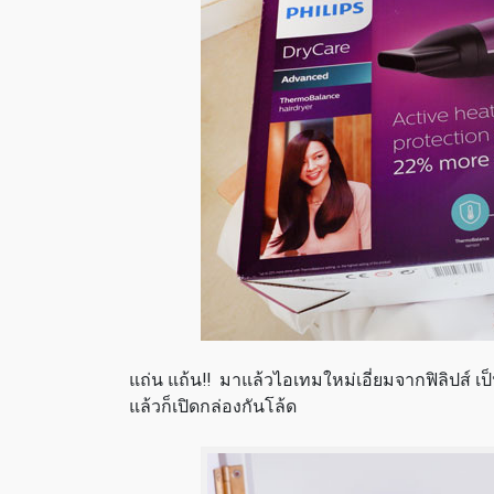
แถ่น แถ้น!! มาแล้วไอเทมใหม่เอี่ยมจากฟิลิปส์ เป็
แล้วก็เปิดกล่องกันโล้ด