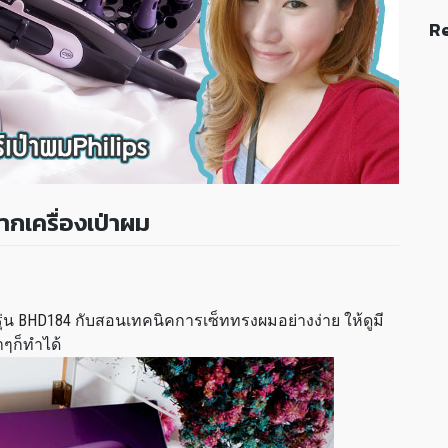
Re
ากเครื่องเป่าผม
ips รุ่น BHD184 กับสอนเทคนิคการเซ็ททรงผมอย่างง่าย ให้ดูมี
าๆก็ทำได้