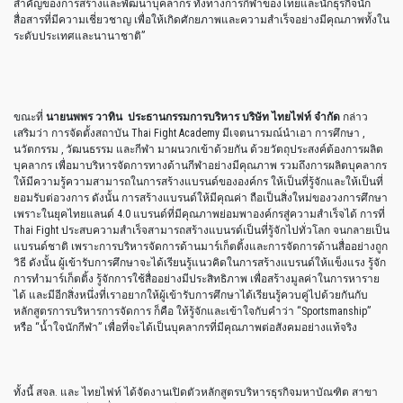
สำคัญของการสร้างและพัฒนาบุคลากร ทั้งทางการกีฬาของไทยและนักธุรกิจนัก
สื่อสารที่มีความเชี่ยวชาญ เพื่อให้เกิดศักยภาพและความสำเร็จอย่างมีคุณภาพทั้งใน
ระดับประเทศและนานาชาติ”
ขณะที่
นายนพพร วาทิน ประธานกรรมการบริหาร บริษัท ไทยไฟท์ จํากัด
กล่าว
เสริมว่า การจัดตั้งสถาบัน Thai Fight Academy มีเจตนารมณ์นำเอา การศึกษา ,
นวัตกรรม , วัฒนธรรม และกีฬา มาผนวกเข้าด้วยกัน ด้วยวัตถุประสงค์ต้องการผลิต
บุคลากร เพื่อมาบริหารจัดการทางด้านกีฬาอย่างมีคุณภาพ รวมถึงการผลิตบุคลากร
ให้มีความรู้ความสามารถในการสร้างแบรนด์ขององค์กร ให้เป็นที่รู้จักและให้เป็นที่
ยอมรับต่อวงการ ดังนั้น การสร้างแบรนด์ให้มีคุณค่า ถือเป็นสิ่งใหม่ของวงการศึกษา
เพราะในยุคไทยแลนด์ 4.0 แบรนด์ที่มีคุณภาพย่อมพาองค์กรสู่ความสำเร็จได้ การที่
Thai Fight ประสบความสำเร็จสามารถสร้างแบนรด์เป็นที่รู้จักไปทั่วโลก จนกลายเป็น
แบรนด์ชาติ เพราะการบริหารจัดการด้านมาร์เก็ตติ้งและการจัดการด้านสื่ออย่างถูก
วิธี ดังนั้น ผู้เข้ารับการศึกษาจะได้เรียนรู้แนวคิดในการสร้างแบรนด์ให้แข็งแรง รู้จัก
การทำมาร์เก็ตติ้ง รู้จักการใช้สื่ออย่างมีประสิทธิภาพ เพื่อสร้างมูลค่าในการหาราย
ได้ และมีอีกสิ่งหนึ่งที่เราอยากให้ผู้เข้ารับการศึกษาได้เรียนรู้ควบคู่ไปด้วยกันกับ
หลักสูตรการบริหารการจัดการ ก็คือ ให้รู้จักและเข้าใจกับคำว่า “Sportsmanship”
หรือ “น้ำใจนักกีฬา” เพื่อที่จะได้เป็นบุคลากรที่มีคุณภาพต่อสังคมอย่างแท้จริง
ทั้งนี้ สจล. และ ไทยไฟท์ ได้จัดงานเปิดตัวหลักสูตรบริหารธุรกิจมหาบัณฑิต สาขา