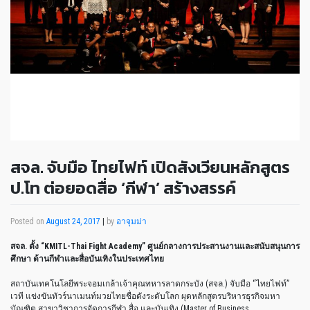
สจล. จับมือ ไทยไฟท์ เปิดสังเวียนหลักสูตร
ป.โท ต่อยอดสื่อ ‘กีฬา’ สร้างสรรค์
Posted on
August 24, 2017
|
by
อาจุมม่า
สจล
.
ตั้ง
“KMITL-Thai Fight Academy”
ศูนย์กลางการประสานงานและสนับสนุนการ
ศึกษา ด้านกีฬาและสื่อบันเทิงในประเทศไทย
สถาบันเทคโนโลยีพระจอมเกล้าเจ้าคุณทหารลาดกระบัง (สจล.) จับมือ “ไทยไฟท์”
เวที แข่งขันทัวร์นาเมนท์มวยไทยชื่อดังระดับโลก ผุดหลักสูตรบริหารธุรกิจมหา
บัณฑิต สาขาวิชาการจัดการกีฬา สื่อ และบันเทิง (Master of Business