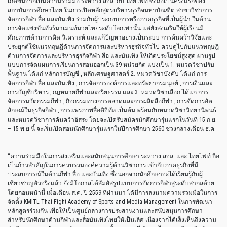
เกิดขึ้นจากเป็นความร่วมมือ ระหว่าง สจล​. กับ ไทยไฟท์ ซึ่งถือเป็นครั้งแรกของ
สถาบันการศึกษาไทย ในการเปิดหลักสูตรบริหารธุรกิจมหาบัณฑิต สาขาวิชาการ
จัดการกีฬา สื่อ และบันเทิง ร่วมกับผู้ประกอบการหรือภาคธุรกิจที่เป็นผู้นำ ในด้าน
การจัดแข่งขันทัวร์นาเมนท์มวยไทยระดับโลกเท่านั้น แต่ยังส่งเสริมให้ผู้เรียนมี
ศักยภาพด้านการคิด วิเคราะห์ และแก้ปัญหาอย่างเป็นระบบ การค้นคว้าวิจัยและ
ประยุกต์ใช้แนวทฤษฎีด้านการจัดการและบริหารธุรกิจทั่วไป ควบคู่ไปกับแนวทฤษฎี
ด้านการจัดการและบริหารธุรกิจกีฬา สื่อ และบันเทิง ให้เกิดประโยชน์สูงสุด ผ่านรูป
แบบการจัดแผนการเรียนการสอนออกเป็น 39 หน่วยกิต แบ่งเป็น 1. หมวดวิชาปรับ
พื้นฐาน ได้แก่ หลักการบัญชี , หลักเศรษฐศาสตร์ 2. หมวดวิชาบังคับ ได้แก่ การ
จัดการกีฬา สื่อ และบันเทิง , การจัดการองค์การและทรัพยากรมนุษย์ , การเงินและ
การบัญชีบริหาร , กฎหมายกีฬาและจริยธรรม และ 3. หมวดวิชาเลือก ได้แก่ การ
จัดการนวัตกรรมกีฬา , กิจกรรมทางการตลาดและการผลิตสื่อกีฬา , การจัดการอัต
ลักษณ์ในธุรกิจกีฬา , การแพร่ภาพสื่อดิจิทัล เป็นต้น พร้อมกับหมวดวิชาวิทยานิพนธ์
และหมวดวิชาการค้นคว้าอิสระ โดยจะเปิดรับสมัครนักศึกษารุ่นแรกในวันที่ 15 ก.ย.
– 15 พ.ย นี้ จะเริ่มเปิดสอนนักศึกษารุ่นแรกในปีการศึกษา 2560 ช่วงกลางเดือน ธ.ค.
“ความร่วมมือในการส่งเสริมและสนับสนุนการศึกษา ระหว่าง สจล. และ ไทยไฟท์ ถือ
เป็นก้าวสำคัญในการควบรวมองค์ความรู้ด้านวิชาการ เข้ากับภาคธุรกิจที่มี
ประสบการณ์ในด้านกีฬา สื่อ และบันเทิง ซึ่งนอกจากนักศึกษาจะได้เรียนรู้กับผู้
เชี่ยวชาญตัวจริงแล้ว ยังมีโอกาสได้สัมผัสรูปแบบการจัดการกีฬาสู่ระดับสากลด้วย
โดยก่อนหน้านี้ เมื่อเดือน ส.ค. ปี 2559 ที่ผ่านมา ได้มีการลงนามความร่วมมือในการ
จัดตั้ง KMITL Thai Fight Academy of Sports and Media Management ในการพัฒนา
หลักสูตรร่วมกัน เพื่อให้เป็นศูนย์กลางการประสานงานและสนับสนุนการศึกษา
สำหรับนักศึกษาด้านกีฬาและสื่อบันเทิงไทยให้เป็นเลิศ เนื่องจากได้เล็งเห็นถึงความ