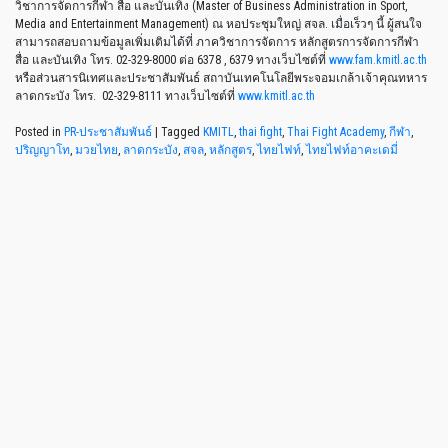
วิชาการจัดการกีฬา สื่อ และบันเทิง (Master of Business Administration in Sport,
Media and Entertainment Management) ณ หอประชุมใหญ่ สจล. เมื่อเร็วๆ นี้ ผู้สนใจ
สามารถสอบถามข้อมูลเพิ่มเติมได้ที่ ภาควิชาการจัดการ หลักสูตรการจัดการกีฬา
สื่อ และบันเทิง โทร. 02-329-8000 ต่อ 6378 , 6379 ทางเว็บไซต์ที่
www.fam.kmitl.ac.th
หรือส่วนสารนิเทศและประชาสัมพันธ์ สถาบันเทคโนโลยีพระจอมเกล้าเจ้าคุณทหาร
ลาดกระบัง โทร. 02-329-8111 ทางเว็บไซต์ที่
www.kmitl.ac.th
Posted in
PR-ประชาสัมพันธ์
|
Tagged
KMITL
,
thai fight
,
Thai Fight Academy
,
กีฬา
,
ปริญญาโท
,
มวยไทย
,
ลาดกระบัง
,
สจล
,
หลักสูตร
,
ไทยไฟท์
,
ไทยไฟท์อาคะเดมี่