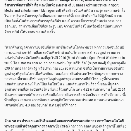
วิชาการจัดการกีฬา สื่อ และบันเทิง
(Master of Business Administration in Sport,
Media and Entertainment Management) เพื่อสร้างบัณฑิตที่มีความรู้และความเข้าใจ
ในการบริหารจัดการธุรกิจที่ผสมผสานศาสตร์ทั้งสองเข้าด้วยกัน ให้ผู้เรียนมีความ
เป็นเลิศทั้งในด้านการบริหารธุรกิจกีฬา และมีความเชี่ยวชาญด้านนวัตกรรมการ
ออกแบบ สามารถเลือกใช้สื่อและรูปแบบความบันเทิง เป็นเครื่องมือสนับสนุนการ
จัดการกีฬาให้ประสบความสำเสร็จ
“หากศึกษามูลค่าการแข่งขันกีฬาแมทช์ดังระดับโลกจะพบว่า ทุกการแข่งขันล้วนมี
การผนวกศาสตร์ด้านสื่อและบันเทิงเข้าด้วยกัน โดยผลการสำรวจมูลค่ารายการ
แข่งขันกีฬาระดับโลกที่แพงที่สุดในปี 2016 (Most Valuable Sport Event Worldwide in
2016) โดย statista.com พบว่า การแข่งขัน “ซูเปอร์โบว์ล” (Super Bowl) มีมูลค่าสูงถึง
630 ล้านดอลลาร์สหรัฐ หรือประมาณ 20,790 ล้านบาท ซึ่งถือเป็นรายการแข่งขันที่มี
มูลค่าสูงที่สุดในโลก เมื่อหันกลับมามองโอกาสในประเทศไทย ข้อมูลจากกระทรวง
การท่องเที่ยวและกีฬา ระบุว่าปัจจุบันมูลค่าอุตสาหกรรมกีฬาไทย อยู่ที่ประมาณ 1
แสนล้านบาท และมีโนวโน้มเติบโตเป็น 2 แสนล้านบาทในเร็วๆ นี้ ขณะที่มูลค่า
อุตสาหกรรมสื่อและบันเทิงไทยมีแนวโน้มเติบโต แตะ 4.32 แสนล้านบาท ในปี 2564
ตัวเลขคาดการณ์ดังกล่าวสะท้อนถึงโอกาสในการสร้างเม็ดเงินจากธุรกิจดังกล่าว ซึ่ง
ท้ายที่สุดจะส่งผลต่อการพัฒนาเศรษฐกิจโดยรวมของประเทศ ตามแนวทางพัฒนา
เศรษฐกิจไทย 4.0 ของรัฐบาล” ศ.ดร.สุชัชวีร์ กล่าว
ด้าน
รศ
.ดร.อำนวย แสงโนรี คณบดีคณะการบริหารและจัดการ
สถาบันเทคโนโลยี
พระจอมเกล้าเจ้าคุณทหารลาดกระบัง
(สจล.)
กล่าวว่า จุดเด่นของหลักสูตรนี้ไม่เพียง