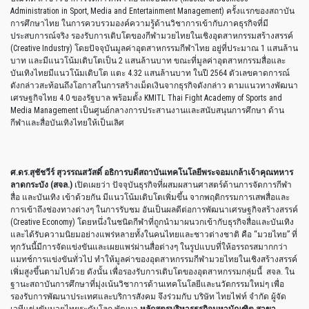
Administration in Sport, Media and Entertainment Management) ครั้งแรกของสถาบัน
การศึกษาไทย ในการควบรวมองค์ความรู้ด้านวิชาการเข้ากับภาคธุรกิจที่มี
ประสบการณ์จริง รองรับการเติบโตของกีฬามวยไทยในเชิงอุตสาหกรรมสร้างสรรค์
(Creative Industry) โดยปัจจุบันมูลค่าอุตสาหกรรมกีฬาไทย อยู่ที่ประมาณ 1 แสนล้าน
บาท และมีแนวโน้มเติบโตเป็น 2 แสนล้านบาท ขณะที่มูลค่าอุตสาหกรรมสื่อและ
บันเทิงไทยมีแนวโน้มเติบโต แตะ 4.32 แสนล้านบาท ในปี 2564 ตัวเลขคาดการณ์
ดังกล่าวสะท้อนถึงโอกาสในการสร้างเม็ดเงินจากธุรกิจดังกล่าว ตามแนวทางพัฒนา
เศรษฐกิจไทย 4.0 ของรัฐบาล พร้อมตั้ง KMITL Thai Fight Academy of Sports and
Media Management เป็นศูนย์กลางการประสานงานและสนับสนุนการศึกษา ด้าน
กีฬาและสื่อบันเทิงไทยให้เป็นเลิศ
ศ
.ดร.สุชัชวีร์ สุวรรณสวัสดิ์ อธิการบดีสถาบันเทคโนโลยีพระจอมเกล้าเจ้าคุณทหาร
ลาดกระบัง (สจล.)
เปิดเผยว่า ปัจจุบันธุรกิจที่ผสมผสานศาสตร์ด้านการจัดการกีฬา
สื่อ และบันเทิง เข้าด้วยกัน มีแนวโน้มเติบโตเพิ่มขึ้น จากพฤติกรรมการเสพสื่อและ
การเข้าถึงช่องทางต่างๆ ในการรับชม อันเป็นผลดีต่อการพัฒนาเศรษฐกิจสร้างสรรค์
(Creative Economy) โดยหนึ่งในชนิดกีฬาที่ถูกนำมาผนวกเข้ากับธุรกิจสื่อและบันเทิง
และได้รับความนิยมอย่างแพร่หลายทั้งในคนไทยและชาวต่างชาติ คือ “มวยไทย” ที่
ทุกวันนี้มีการจัดแข่งขันและเผยแพร่ผ่านสื่อต่างๆ ในรูปแบบที่ให้อรรถรสมากกว่า
แมทช์การแข่งขันทั่วไป ทำให้มูลค่าของอุตสาหกรรมกีฬามวยไทยในเชิงสร้างสรรค์
เพิ่มสูงขึ้นตามไปด้วย ดังนั้น เพื่อรองรับการเติบโตของอุตสาหกรรมกลุ่มนี้ สจล. ใน
ฐานะสถาบันการศึกษาที่มุ่งเน้นวิชาการด้านเทคโนโลยีและนวัตกรรมใหม่ๆ เพื่อ
รองรับการพัฒนาประเทศและบริการสังคม จึงร่วมกับ บริษัท ไทยไฟท์ จํากัด ผู้จัด
เวทีแข่งขันมวยไทยระดับโลก พัฒนา
หลักสูตรบริหารธุรกิจมหาบัณฑิต สาขา