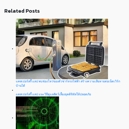
Related Posts
แคสเปอร์สกี้ แลป พบช่องโหว่ของตัวชาร์จรถไฟฟ้า สร้างความเสียหายต่อเน็ตเวิร์ก
บ้านได้
แคสเปอร์สกี้ แลป แนะวิธีดูแลสัตว์เลี้ยงยุคดิจิทัลให้ปลอดภัย