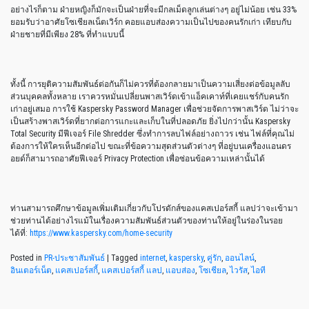
อย่างไรก็ตาม ฝ่ายหญิงก็มักจะเป็นฝ่ายที่จะมีกลเม็ดลูกเล่นต่างๆ อยู่ไม่น้อย เช่น 33%
ยอมรับว่าอาศัยโซเชียลเน็ตเวิร์ก คอยแอบส่องความเป็นไปของคนรักเก่า เทียบกับ
ฝ่ายชายที่มีเพียง 28% ที่ทำแบบนี้
ทั้งนี้ การยุติความสัมพันธ์ต่อกันก็ไม่ควรที่ต้องกลายมาเป็นความเสี่ยงต่อข้อมูลลับ
ส่วนบุคคลทั้งหลาย เราควรหมั่นเปลี่ยนพาสเวิร์ดเข้าแอ็คเคาท์ที่เคยแชร์กับคนรัก
เก่าอยู่เสมอ การใช้ Kaspersky Password Manager เพื่อช่วยจัดการพาสเวิร์ด ไม่ว่าจะ
เป็นสร้างพาสเวิร์ดที่ยากต่อการแกะและเก็บในที่ปลอดภัย ยิ่งไปกว่านั้น Kaspersky
Total Security มีฟีเจอร์ File Shredder ซึ่งทำการลบไฟล์อย่างถาวร เช่น ไฟล์ที่คุณไม่
ต้องการให้ใครเห็นอีกต่อไป ขณะที่ข้อความสุดส่วนตัวต่างๆ ที่อยู่บนเครื่องแอนดร
อยด์ก็สามารถอาศัยฟีเจอร์ Privacy Protection เพื่อซ่อนข้อความเหล่านั้นได้
ท่านสามารถศึกษาข้อมูลเพิ่มเติมเกี่ยวกับโปรดักส์ของแคสเปอร์สกี้ แลปว่าจะเข้ามา
ช่วยท่านได้อย่างไรแม้ในเรื่องความสัมพันธ์ส่วนตัวของท่านให้อยู่ในร่องในรอย
ได้ที่:
https://www.kaspersky.com/home-security
Posted in
PR-ประชาสัมพันธ์
|
Tagged
internet
,
kaspersky
,
คู่รัก
,
ออนไลน์
,
อินเตอร์เน็ต
,
แคสเปอร์สกี้
,
แคสเปอร์สกี้ แลป
,
แอบส่อง
,
โซเชียล
,
ไวรัส
,
ไอที