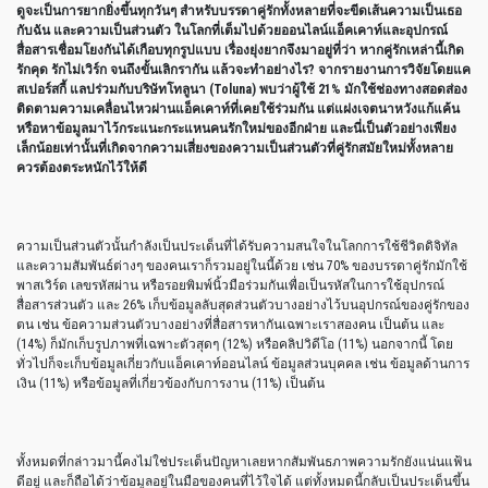
ดูจะเป็นการยากยิ่งขึ้นทุกวันๆ สำหรับบรรดาคู่รักทั้งหลายที่จะขีดเส้นความเป็นเธอ
กับฉัน และความเป็นส่วนตัว ในโลกที่เต็มไปด้วยออนไลน์แอ็คเคาท์และอุปกรณ์
สื่อสารเชื่อมโยงกันได้เกือบทุกรูปแบบ เรื่องยุ่งยากจึงมาอยู่ที่ว่า หากคู่รักเหล่านี้เกิด
รักคุด รักไม่เวิร์ก จนถึงขั้นเลิกรากัน แล้วจะทำอย่างไร
?
จากรายงานการวิจัยโดยแค
สเปอร์สกี้ แลปร่วมกับบริษัทโทลูนา (
Toluna)
พบว่าผู้ใช้
21%
มักใช้ช่องทางสอดส่อง
ติดตามความเคลื่อนไหวผ่านแอ็คเคาท์ที่เคยใช้ร่วมกัน แต่แฝงเจตนาหวังแก้แค้น
หรือหาข้อมูลมาไว้กระแนะกระแหนคนรักใหม่ของอีกฝ่าย และนี่เป็นตัวอย่างเพียง
เล็กน้อยเท่านั้นที่เกิดจากความเสี่ยงของความเป็นส่วนตัวที่คู่รักสมัยใหม่ทั้งหลาย
ควรต้องตระหนักไว้ให้ดี
ความเป็นส่วนตัวนั้นกำลังเป็นประเด็นที่ได้รับความสนใจในโลกการใช้ชีวิตดิจิทัล
และความสัมพันธ์ต่างๆ ของคนเราก็รวมอยู่ในนี้ด้วย เช่น 70% ของบรรดาคู่รักมักใช้
พาสเวิร์ด เลขรหัสผ่าน หรือรอยพิมพ์นิ้วมือร่วมกันเพื่อเป็นรหัสในการใช้อุปกรณ์
สื่อสารส่วนตัว และ 26% เก็บข้อมูลลับสุดส่วนตัวบางอย่างไว้บนอุปกรณ์ของคู่รักของ
ตน เช่น ข้อความส่วนตัวบางอย่างที่สื่อสารหากันเฉพาะเราสองคน เป็นต้น และ
(14%) ก็มักเก็บรูปภาพที่เฉพาะตัวสุดๆ (12%) หรือคลิปวิดีโอ (11%) นอกจากนี้ โดย
ทั่วไปก็จะเก็บข้อมูลเกี่ยวกับแอ็คเคาท์ออนไลน์ ข้อมูลส่วนบุคคล เช่น ข้อมูลด้านการ
เงิน (11%) หรือข้อมูลที่เกี่ยวข้องกับการงาน (11%) เป็นต้น
ทั้งหมดที่กล่าวมานี้คงไม่ใช่ประเด็นปัญหาเลยหากสัมพันธภาพความรักยังแน่นแฟ้น
ดีอยู่ และก็ถือได้ว่าข้อมูลอยู่ในมือของคนที่ไว้ใจได้ แต่ทั้งหมดนี้กลับเป็นประเด็นขึ้น