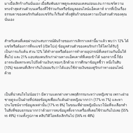
มาเมื่อเลิกร้างกันนั่นเอง เมื่อสัมพันธภาพดูจะคลอนแคลนง่อนแง่น การแชร์ความ
ทรงจำสุดส่วนตัวบนเครื่องที่ใช้ร่วมกันหรือข้อมูลออนไลน์แอ็คเคาท์ จากที่เป็นเรื่อง
ธรรมดาของคนรักกันต้องแชร์กัน ก็เริ่มดำดิ่งสู่ฝันร้ายของความเป็นส่วนตัวของคุณ
นั่นเอง
สำหรับคนที่เคยผ่านประสบการณ์ฝันร้ายของการเลิกราเหล่านี้มาแล้ว พบว่า 12% ได้
แชร์หรือต้องการที่จะแชร์ (เปิดโปง) ข้อมูลส่วนตัวของคนรักเก่าให้โลกได้รับรู้
เป็นการแก้แค้น ส่วน 12% ได้ทำลายหรือต้องการทำลายอุปกรณ์ที่เคยร่วมกันนั้นให้
สิ้นไป และ 21% แอบส่องคนรักเก่าผ่านทางแอ็คเคาท์ที่เคยเข้าได้ นอกจากนี้ ก็ยัง
อาจจะมีผลกระทบไปถึงด้านเงินๆ ทองๆ อีกด้วย การศึกษาข้อมูลชี้ว่า หนึ่งในสิบ
(10%) ของคนที่เลิกรากันไปยอมรับว่าได้แอบใช้จ่ายเงินของคู่รักเก่าทางออนไลน์
ด้วย
เป็นที่น่าสนใจไม่น้อยว่า มีความแตกต่างทางพฤติกรรมระหว่างหญิงชาย เพราะฝ่าย
ชายดูจะเป็นฝ่ายที่ปล่อยข้อมูลเพื่อแก้แค้นฝ่ายหญิงมากกว่า (17% vs 7%) และหา
ประโยชน์จากข้อมูลเหล่านั้น (17% vs 8%) ในขณะที่ฝ่ายหญิงมีแนวโน้มที่จะเลือกทำ
ในสิ่งที่ชอบธรรมมากกว่าด้วยการลบข้อมูลทิ้งจากเครื่องที่เคยใช้ร่วมกันไปเลย (55%
vs 49%) รวมทั้งรูปภาพ คลิปวิดิโอหลังเลิกกันไป (56% vs 48%)