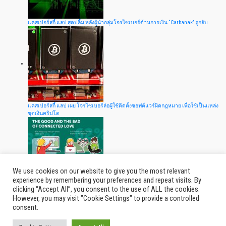
แคสเปอร์สกี้ แลป สุดปลื้ม หลังผู้นำกลุ่มโจรไซเบอร์ด้านการเงิน “Carbanak” ถูกจับ
แคสเปอร์สกี้ แลป เผย โจรไซเบอร์ล่อผู้ใช้ติดตั้งซอฟต์แวร์ผิดกฎหมาย เพื่อใช้เป็นแหล่ง
ขุดเงินคริปโต
We use cookies on our website to give you the most relevant
experience by remembering your preferences and repeat visits. By
clicking “Accept All”, you consent to the use of ALL the cookies.
แคสเปอร์สกี้ แลป เผยคู่รักยุคดิจิทัล 55% ทะเลาะกันเรื่องการใช้งานดีไวซ์มากเกินไป
However, you may visit "Cookie Settings" to provide a controlled
consent.