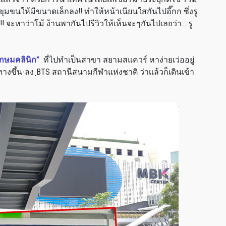
ุมขนให้มีขนาดเล็กลง!! ทำให้หน้าเนียนใสกันไปอี๊กก ซึ่งรู
!! จะหาว่าโม้ ง้านพากันไปรีวิวให้เห็นจะๆกันไปเลยว่า… รู
กษมคลินิก”
ที่ไปทำเป็นสาขา สยามสแควร์ หาง่ายเว่ออยู่
ทางขึ้น-ลง ฺBTS สถานีสนามกีฬาแห่งชาติ ว่าเเล้วก็เดินเข้า