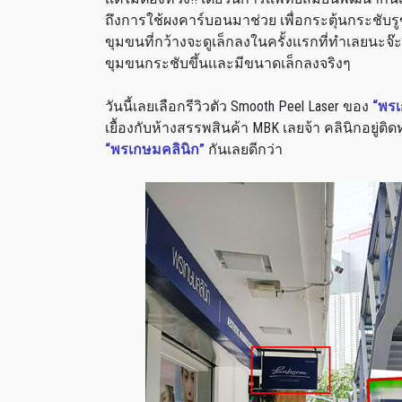
ถึงการใช้ผงคาร์บอนมาช่วย เพื่อกระตุ้นกระชับรูข
ขุมขนที่กว้างจะดูเล็กลงในครั้งเเรกที่ทำเลยนะจ๊ะ
ขุมขนกระชับขึ้นเเละมีขนาดเล็กลงจริงๆ
วันนี้เลยเลือกรีวิวตัว Smooth Peel Laser ของ
“พรเ
เยื้องกับห้างสรรพสินค้า MBK เลยจ้า คลินิกอยู่ติด
“พรเกษมคลินิก”
กันเลยดีกว่า