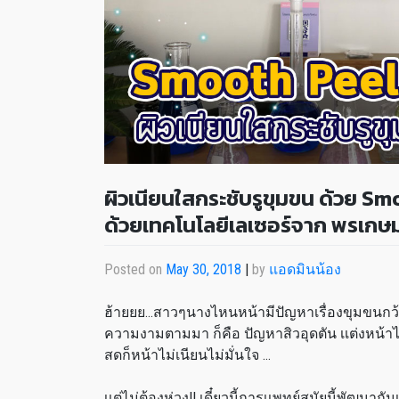
ผิวเนียนใสกระชับรูขุมขน ด้วย S
ด้วยเทคโนโลยีเลเซอร์จาก พรเกษม
Posted on
May 30, 2018
|
by
แอดมินน้อง
ฮ้ายยย…สาวๆนางไหนหน้ามีปัญหาเรื่องขุมขนกว้า
ความงามตามมา ก็คือ ปัญหาสิวอุดตัน เเต่งหน้าไ
สดก็หน้าไม่เนียนไม่มั่นใจ …
เเต่ไม่ต้องห่วง!! เดี๋ยวนี้การเเพทย์สมัยนี้พัฒน