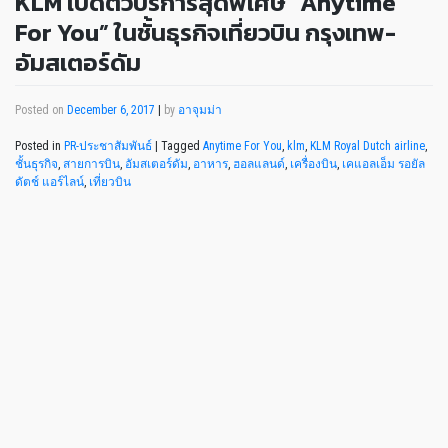
KLM เปิดตัวบริการสุดพิเศษ “Anytime
For You” ในชั้นธุรกิจเที่ยวบิน กรุงเทพ-
อัมสเตอร์ดัม
Posted on
December 6, 2017
|
by
อาจุมม่า
Posted in
PR-ประชาสัมพันธ์
|
Tagged
Anytime For You
,
klm
,
KLM Royal Dutch airline
,
ชั้นธุรกิจ
,
สายการบิน
,
อัมสเตอร์ดัม
,
อาหาร
,
ฮอลแลนด์
,
เครื่องบิน
,
เคแอลเอ็ม รอยัล
ดัตช์ แอร์ไลน์
,
เที่ยวบิน