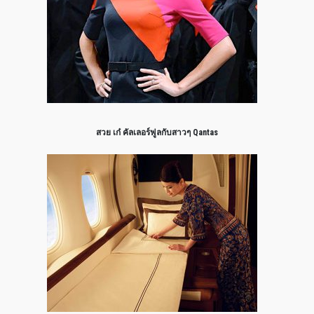
สวย เก๋ คัลเลอร์ฟูลกับสาวๆ Qantas