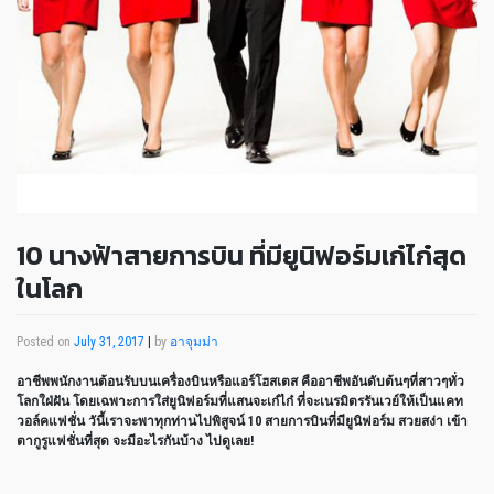
10 นางฟ้าสายการบิน ที่มียูนิฟอร์มเก๋ไก๋สุด
ในโลก
Posted on
July 31, 2017
|
by
อาจุมม่า
อาชีพพนักงานต้อนรับบนเครื่องบินหรือแอร์โฮสเตส คืออาชีพอันดับต้นๆที่สาวๆทั่ว
โลกใฝ่ฝัน โดยเฉพาะการใส่ยูนิฟอร์มที่แสนจะเก๋ไก๋ ที่จะเนรมิตรรันเวย์ให้เป็นแคท
วอล์คแฟชั่น วันี้เราจะพาทุกท่านไปพิสูจน์ 10 สายการบินที่มียูนิฟอร์ม สวยสง่า เข้า
ตากูรูแฟชั่นที่สุด จะมีอะไรกันบ้าง ไปดูเลย!