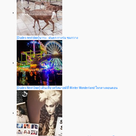
[Dudes next door]นาระ : ฝนตก กางร่ม ชมกวาง
[Dudes Next Door] เดินเที่ยวคริสมาสต์ที่ Winter Wonderland ใจกลางลอนดอน