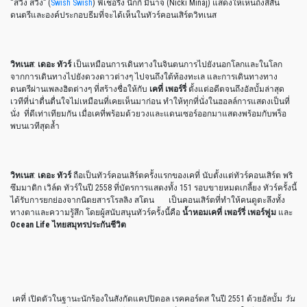
“สวิง สวิง” (
Swish Swish
) ฟีเชอริง นิกกี้ มินาจ (Nicki Minaj) แสดงให้เห็นถึงสีสัน
ดนตรีและองค์ประกอบธีมที่จะได้เห็นในทัวร์คอนเสิร์ตวิทเนส
วิทเนส
:
เดอะ ทัวร์
เป็นเหมือนการเดินทางในจินตนการไปยังนอกโลกและในโลก
จากการเดินทางไปยังดวงดาวต่างๆ ไปจนถึงใต้ท้องทะเล และการเดินทางทาง
ดนตรีผ่านเพลงฮิตต่างๆ ที่สร้างชื่อให้กับ
เคที่ เพอร์รี่
ตั้งแต่อดีตจนถึงอัลบั้มล่าสุด
เวทีที่น่าตื่นตื่นใจไม่เหมือนที่เคยเห็นมาก่อน ทำให้ทุกที่นั่งในฮอลล์การแสดงเป็นที่
นั่ง ที่ดีเท่าเทียมกัน เมื่อเคที่พร้อมด้วยวงและแดนเซอร์ออกมาแสดงพร้อมกับพร็อ
พบนเวทีสุดล้ำ
วิทเนส
:
เดอะ ทัวร์
ถือเป็นทัวร์คอนเสิร์ตครั้งแรกของเคที่ นับตั้งแต่ทัวร์คอนเสิร์ต พริ
ซึมมาติก เวิล์ด ทัวร์ในปี 2558 ที่บัตรการแสดงทั้ง 151 รอบขายหมดเกลี้ยง ทัวร์ครั้งนี้
ได้รับการยกย่องจากนิตยสารโรลลิง สโตน เป็นคอนเสิร์ตที่ทำให้คนดูตะลึงทั้ง
ทางตาและความรู้สึก โดยผู้สนับสนุนทัวร์ครั้งนี้คือ
น้ำหอมเคที่ เพอร์รี่ เพอร์ฟูม
และ
Ocean Life
ไทยสมุทรประกันชีวิต
เคที่ เปิดตัวในฐานะนักร้องในสังกัดแคปปิตอล เรคคอร์ดส ในปี 2551 ด้วยอัลบั้ม
วัน