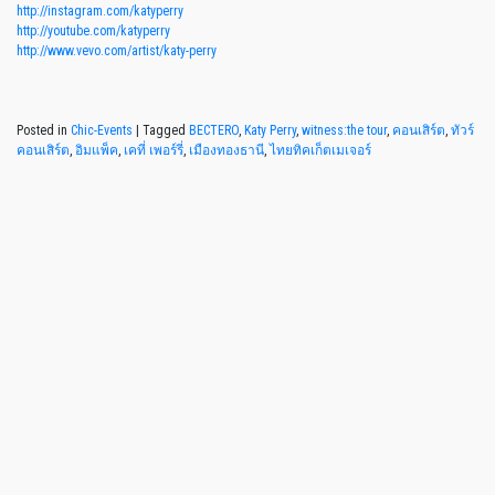
http://instagram.com/katyperry
http://youtube.com/katyperry
http://www.vevo.com/artist/katy-perry
Posted in
Chic-Events
|
Tagged
BECTERO
,
Katy Perry
,
witness:the tour
,
คอนเสิร์ต
,
ทัวร์
คอนเสิร์ต
,
อิมแพ็ค
,
เคที่ เพอร์รี่
,
เมืองทองธานี
,
ไทยทิคเก็ตเมเจอร์