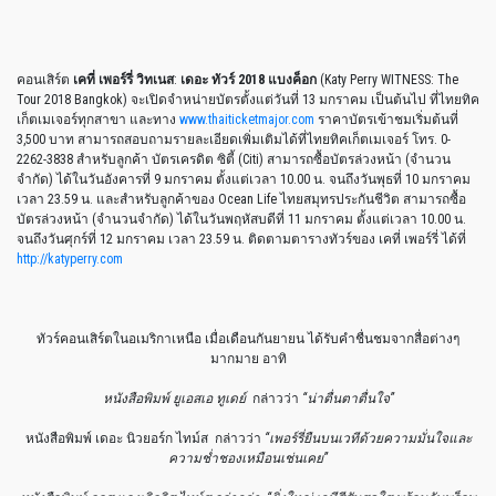
คอนเสิร์ต
เคที่ เพอร์รี่ วิทเนส
:
เดอะ ทัวร์
2018
แบงค็อก
(Katy Perry WITNESS: The
Tour 2018 Bangkok) จะเปิดจำหน่ายบัตรตั้งแต่วันที่ 13 มกราคม เป็นต้นไป ที่ไทยทิค
เก็ตเมเจอร์ทุกสาขา และทาง
www.thaiticketmajor.com
ราคาบัตรเข้าชมเริ่มต้นที่
3,500 บาท สามารถสอบถามรายละเอียดเพิ่มเติมได้ที่ไทยทิคเก็ตเมเจอร์ โทร. 0-
2262-3838 สำหรับลูกค้า บัตรเครดิต ซิตี้ (Citi) สามารถซื้อบัตรล่วงหน้า (จำนวน
จำกัด) ได้ในวันอังคารที่ 9 มกราคม ตั้งแต่เวลา 10.00 น. จนถึงวันพุธที่ 10 มกราคม
เวลา 23.59 น. และสำหรับลูกค้าของ Ocean Life ไทยสมุทรประกันชีวิต สามารถซื้อ
บัตรล่วงหน้า (จำนวนจำกัด) ได้ในวันพฤหัสบดีที่ 11 มกราคม ตั้งแต่เวลา 10.00 น.
จนถึงวันศุกร์ที่ 12 มกราคม เวลา 23.59 น. ติดตามตารางทัวร์ของ เคที่ เพอร์รี่ ได้ที่
http://katyperry.com
ทัวร์คอนเสิร์ตในอเมริกาเหนือ เมื่อเดือนกันยายน ได้รับคำชื่นชมจากสื่อต่างๆ
มากมาย อาทิ
หนังสือพิมพ์ ยูเอสเอ ทูเดย์
กล่าวว่า
“น่าตื่นตาตื่นใจ”
หนังสือพิมพ์ เดอะ นิวยอร์ก ไทม์ส กล่าวว่า
“เพอร์รี่ยืนบนเวทีด้วยความมั่นใจและ
ความช่ำชองเหมือนเช่นเคย”