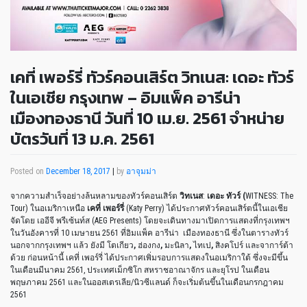
เคที่ เพอร์รี่ ทัวร์คอนเสิร์ต วิทเนส: เดอะ ทัวร์
ในเอเชีย กรุงเทพ – อิมแพ็ค อารีน่า
เมืองทองธานี วันที่ 10 เม.ย. 2561 จำหน่าย
บัตรวันที่ 13 ม.ค. 2561
Posted on
December 18, 2017
|
by
อาจุมม่า
จากความสำเร็จอย่างล้นหลามของทัวร์คอนเสิร์ต
วิทเนส
:
เดอะ ทัวร์ (
WITNESS: The
Tour) ในอเมริกาเหนือ
เคที่ เพอร์รี่
(Katy Perry) ได้ประกาศทัวร์คอนเสิร์ตนี้ในเอเชีย
จัดโดย เออีจี พรีเซ้นท์ส (AEG Presents) โดยจะเดินทางมาเปิดการแสดงที่กรุงเทพฯ
ในวันอังคารที่ 10 เมษายน 2561 ที่อิมแพ็ค อารีน่า เมืองทองธานี ซึ่งในตารางทัวร์
นอกจากกรุงเทพฯ แล้ว ยังมี โตเกียว
,
ฮ่องกง
,
มะนิลา
,
ไทเป
,
สิงคโปร์ และจาการ์ต้า
ด้วย ก่อนหน้านี้ เคที่ เพอร์รี่ ได้ประกาศเพิ่มรอบการแสดงในอเมริกาใต้ ซึ่งจะมีขึ้น
ในเดือนมีนาคม 2561, ประเทศเม็กซิโก สหราชอาณาจักร และยุโรป ในเดือน
พฤษภาคม 2561 และในออสเตรเลีย/นิวซีแลนด์ ก็จะเริ่มต้นขึ้นในเดือนกรกฎาคม
2561