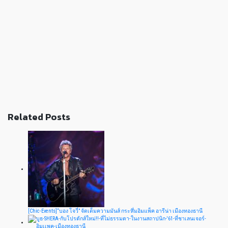
Related Posts
[Chic-Events]“บอง โจวี่” จัดเต็มความมันส์ กระหึ่มอิมแพ็ค อารีน่า เมืองทองธานี