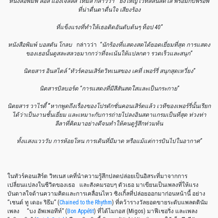
หนังสือพิมพ์ ลอส แองเจิลลิส ไทม์ส กล่าวว่า
“ยิ่งใหญ่ เวทีสีสันสดใส พร้อมกับพร็อพ
ที่น่าตื่นตาตื่นใจ เสียงร้อง
ที่แข็งแรงที่ทำให้เธอติดอันดับต้นๆ ท็อป
40”
หนังสือพิมพ์ บอสตัน โกลบ
กล่าวว่า
“นักร้องที่แสดงสดได้ยอดเยี่ยมที่สุด การแสดง
ของเธอนั้นดูสละสลวยมากกว่าที่จะเน้นให้แปลกตา รวดเร็วและสนุก”
นิตยสาร อินสไตล์
“ทัวร์คอนเสิร์ตวิทเนสของ เคที่ เพอร์รี่ สนุกสุดเหวี่ยง”
นิตสารบิลบอร์ด “การแสดงที่มีสีสันสดใสและเป็นกระกาย”
นิตยสาร วาไรตี้
“
หากพูดถึงเรื่องของโปรดักชั่นคอนเสิร์ตแล้ว เวทีของเพอร์รี่นั้นเรียก
ได้ว่าเป็นงานชั้นเยี่ยม และเหมาะกับการถ่ายไปลงอินสตาแกรมเป็นที่สุด ท่วงท่า
ลีลาที่คิดมาอย่างดีจนทำให้คนดูรู้สึกท่วมท้น
ทั้งแสงแวววับ การห้อยโหน การเดินที่มีมาด หรือแม้แต่การบินไปในอากาศ”
ในทัวร์คอนเสิร์ต วิทเนส เคที่นำความรู้สึกปลดปล่อยเป็นอิสระที่มาจากการ
เปลี่ยนแปลงในชีวิตของเธอ และสังคมรอบๆ ตัวเธอ มาเขียนเป็นเพลงที่ให้แรง
บันดาลใจด้านความคิดและการเคลื่อนไหว ซิงเกิ้ลที่ปล่อยออกมาก่อนหน้านี้ อย่าง
“เชนด์ ทู เดอะ ริธึม” (
Chained to the Rhythm
) ที่คว้ารางวัลยอดขายระดับแพลตตินัม
เพลง “บง อัพเพอทีท์” (
Bon Appétit
) ที่ได้ไมกอส (Migos) มาฟีเชอริ่ง และเพลง