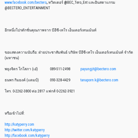
www.facebook.com/bectero
,
ทวิตเตอร์
@
BEC_Tero_Ent และอินสตาแกรม
@BECTERO_ENTERTAINMENT
อีกหนึ่งโปรดักชั่นคุณภาพจาก บีอีซี-เทโร เอ็นเตอร์เทนเม้นท์
ขอแสดงความนับถือ: ฝ่ายประชาสัมพันธ์ บริษัท บีอีซี-เทโร เอ็นเตอร์เทนเม้นท์ จำกัด
(มหาชน)
พยุงจิตร โกโสภา (เอ๋) 089-511-2498
payungjit@bectero.com
ธนพร กิมยงค์ (แตมป์) 093-328-4429
tanaporn.k@bectero.com
โทร. 0-2262-3800 ต่อ 2817 แฟกส์ 0-2262-3921
หรือเข้าไปที่:
http://katyperry.com
http://twitter.com/katyperry
http://facebook.com/katyperry