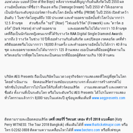
ออฟ เดอะ บอยส์
(One of the Boys) หลังจากเซนต์สัญญากับต้นสังกัดในปี 2550 ผล
งานอัลบั้มต่อมาที่ชื่อว่า ทีนเอจ ดรีม (Teenage Dream) ในปี 2553 ทำให้เธอกลาย
เป็นนักร้องระดับซุปเปอร์สตาร์ระดับโลก อัลบั้ม พริซึ่ม (PRISM) ในปี 2556 เปิดตัวคว้า
อันดับ 1 ในชาร์ตไอทูนส์ถึง 100 ประเทศ และทำยอดขายอัลบั้มทั่วโลกไปมากกว่า
12.5 ล้านชุด ส่วนซิงเกิ้ล “รอร์” (Roar) “ไฟเออร์เวิร์ค” (Firework) และ ”ดาร์ค ฮ
อร์ส” (Dark Horse) ต่างทำยอดขาย และยอดสตรีมไปได้มากกว่า 10 ล้านชุด
เคที่ถือเป็นนักร้องหญิงคนแรกที่ได้รับรางวัล RIAA Digital Single Diamond Awards
มากถึง 3 รางวัล ในช่วง 10 ปีที่เธอทำงานกับต้นสังกัด แคปปิตอล เรคคอร์ด เคที่ทำ
สถิติยอดสตรีมไปมากกว่า 18,000 ล้านครั้ง และทำยอดขายอัลบั้มไปได้กว่า 40 ล้าน
ชุด และยอดขายเพลงไปได้มากกว่า 125 ล้านเพลง เธอเป็นคนที่มียอดผู้ติดตามใน
ทวิตเตอร์มากที่สุดในโลกและเป็นคนแรกที่มียอดผู้ติดตามเกิน 100 ล้านคน
บริษัท AEG Presents ถือเป็นบริษัทในแวดวงธุรกิจจัดการแสดงสดที่ใหญ่ที่สุดในโลก
โดยดำเนินงาน จัดคอนเสิร์ตร่วมสมัยแบบครบวงจร ตั้งแต่การสร้างสรรค์โป
รดักชั่นไปจนถึงการโปรโมทให้กับทั้งทัวร์คอนเสิร์ต งานแสดงดนตรี และเทศกาล
ชื่อดัง ทั้งงานที่เป็นระดับโลก หรือในระดับทวีป AEG Presents ได้โปรโมทการแสดง
ทั่วโลกรวมแล้วกว่า 8,000 รอบในแต่ละปี ดูข้อมูลเพิ่มเติ่มที่
www.aegpresents.com
ติดตามรายละเอียดคอนเสิร์ต
เคที่ เพอร์รี่ วิทเนส: เดอะ ทัวร์
2018
แบงค็อก
(Katy
Perry WITNESS: The Tour 2018 Bangkok) เพิ่มเติมได้ที่
www.thaiticketmajor.com
หรือ
โทร 0-2262-3838 ติดตามความเคลื่อนไหวได้ที่
www.bectero.com
หรือที่เฟซบุค