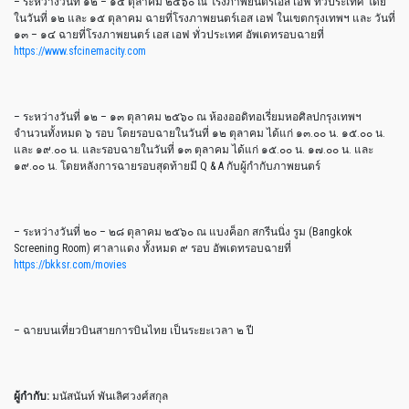
– ระหว่างวันที่ ๑๒ – ๑๕ ตุลาคม ๒๕๖๐ ณ โรงภาพยนตร์เอส เอฟ ทั่วประเทศ โดย
ในวันที่ ๑๒ และ ๑๕ ตุลาคม ฉายที่โรงภาพยนตร์เอส เอฟ ในเขตกรุงเทพฯ และ วันที่
๑๓ – ๑๔ ฉายที่โรงภาพยนตร์ เอส เอฟ ทั่วประเทศ อัพเดทรอบฉายที่
https://www.sfcinemacity.com
– ระหว่างวันที่ ๑๒ – ๑๓ ตุลาคม ๒๕๖๐ ณ ห้องออดิทอเรี่ยมหอศิลปกรุงเทพฯ
จำนวนทั้งหมด ๖ รอบ โดยรอบฉายในวันที่ ๑๒ ตุลาคม ได้แก่ ๑๓.๐๐ น. ๑๕.๐๐ น.
และ ๑๙.๐๐ น. และรอบฉายในวันที่ ๑๓ ตุลาคม ได้แก่ ๑๕.๐๐ น. ๑๗.๐๐ น. และ
๑๙.๐๐ น. โดยหลังการฉายรอบสุดท้ายมี Q & A กับผู้กำกับภาพยนตร์
– ระหว่างวันที่ ๒๐ – ๒๘ ตุลาคม ๒๕๖๐ ณ แบงค็อก สกรีนนิ่ง รูม (Bangkok
Screening Room) ศาลาแดง ทั้งหมด ๙ รอบ อัพเดทรอบฉายที่
https://bkksr.com/movies
– ฉายบนเที่ยวบินสายการบินไทย เป็นระยะเวลา ๒ ปี
ผู้กำกับ:
มนัสนันท์ พันเลิศวงศ์สกุล