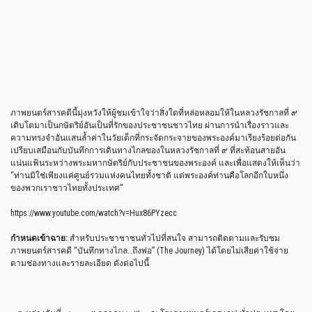
ภาพยนตร์สารคดีนี้มุ่งหวังให้ผู้ชมเข้าใจว่าสิ่งใดที่หล่อหลอมให้ในหลวงรัชกาลที่ ๙
เติบโตมาเป็นกษัตริย์อันเป็นที่รักของประชาชนชาวไทย ผ่านการนำเรื่องราวและ
ความทรงจำอันแสนล้ำค่าในวัยเด็กที่กระจัดกระจายของพระองค์มาเรียงร้อยต่อกัน
เปรียบเสมือนกับบันทึกการเดินทางไกลของในหลวงรัชกาลที่ ๙ ที่สะท้อนสายอัน
แน่นแฟ้นระหว่างพระมหากษัตริย์กับประชาชนของพระองค์ และเพื่อแสดงให้เห็นว่า
“ท่านมิใช่เพียงแค่ศูนย์รวมแห่งคนไทยทั้งชาติ แต่พระองค์ท่านคือโลกอีกใบหนึ่ง
ของพวกเราชาวไทยทั้งประเทศ”
https://www.youtube.com/watch?v=Hux86PYzecc
กำหนดเข้าฉาย:
สำหรับประชาชาชนทั่วไปที่สนใจ สามารถติดตามและรับชม
ภาพยนตร์สารคดี “บันทึกทางไกล…ถึงพ่อ” (The Journey) ได้โดยไม่เสียค่าใช้จ่าย
ตามช่องทางและรายละเอียด ดังต่อไปนี้