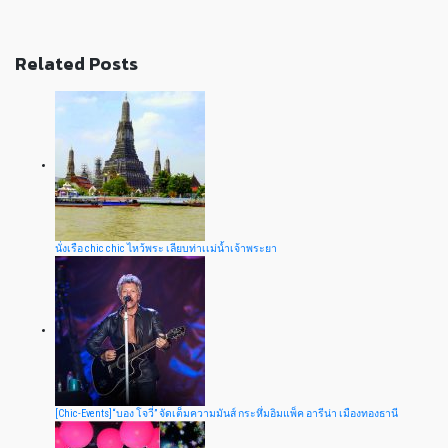
Related Posts
นั่งเรือ chic chic ไหว้พระ เลียบท่าเเม่น้ำเจ้าพระยา
[Chic-Events]“บอง โจวี่” จัดเต็มความมันส์ กระหึ่มอิมแพ็ค อารีน่า เมืองทองธานี