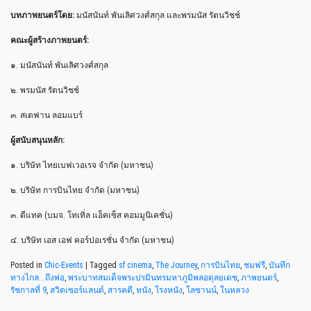
บทภาพยนตร์โดย:
มนัสนันท์ พันเลิศวงศ์สกุล และพรมนัส รัตนวิชช์
คณะผู้สร้างภาพยนตร์:
๑. มนัสนันท์ พันเลิศวงศ์สกุล
๒. พรมนัส รัตนวิชช์
๓. สเตฟาน ลอมแบร์
ผู้สนับสนุนหลัก:
๑. บริษัท ไทยเบฟเวอเรจ จำกัด (มหาชน)
๒. บริษัท การบินไทย จำกัด (มหาชน)
๓. ดีแทค (บมจ. โทเทิ่ล แอ็คเซ็ส คอมมูนิเคชั่น)
๔. บริษัท เอส เอฟ คอร์ปอเรชั่น จำกัด (มหาชน)
Posted in
Chic-Events
|
Tagged
sf cinema
,
The Journey
,
การบินไทย
,
ชมฟรี
,
บันทึก
ทางไกล...ถึงพ่อ
,
พระบาทสมเด็จพระปรมินทรมหาภูมิพลอดุลยเดช
,
ภาพยนตร์
,
รัชกาลที่ 9
,
สวิตเซอร์แลนด์
,
สารคดี
,
หนัง
,
โรงหนัง
,
โลซานน์
,
ในหลวง