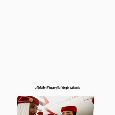
เก๋ไก๋สไตล์วินเทจกับ Virgin Atlantic