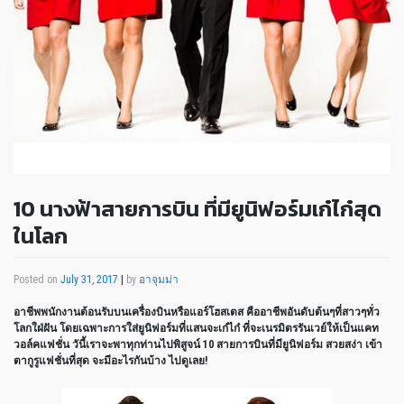
10 นางฟ้าสายการบิน ที่มียูนิฟอร์มเก๋ไก๋สุด
ในโลก
Posted on
July 31, 2017
|
by
อาจุมม่า
อาชีพพนักงานต้อนรับบนเครื่องบินหรือแอร์โฮสเตส คืออาชีพอันดับต้นๆที่สาวๆทั่ว
โลกใฝ่ฝัน โดยเฉพาะการใส่ยูนิฟอร์มที่แสนจะเก๋ไก๋ ที่จะเนรมิตรรันเวย์ให้เป็นแคท
วอล์คแฟชั่น วันี้เราจะพาทุกท่านไปพิสูจน์ 10 สายการบินที่มียูนิฟอร์ม สวยสง่า เข้า
ตากูรูแฟชั่นที่สุด จะมีอะไรกันบ้าง ไปดูเลย!