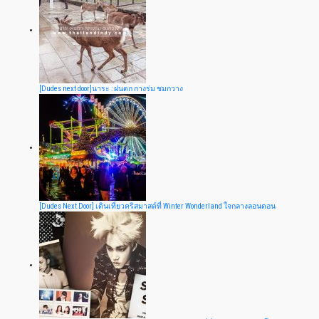
[Dudes next door]นาระ : ฝนตก กางร่ม ชมกวาง
[Dudes Next Door] เดินเที่ยวคริสมาสต์ที่ Winter Wonderland ใจกลางลอนดอน