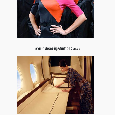
สวย เก๋ คัลเลอร์ฟูลกับสาวๆ Qantas