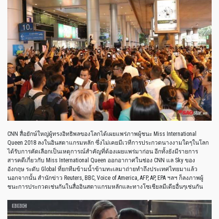
CNN สื่อยักษ์ใหญ่ผู้ทรงอิทธิพลของโลกได้เผยแพร่ภาพผู้ชนะ Miss International
Queen 2018 ลงในอินสตาแกรมหลัก ซึ่งไม่เคยมีเวทีการประกวดนางงามใดๆในโลก
ได้รับการคัดเลือกเป็นเหตุการณ์สำคัญที่ต้องเผยแพร่มาก่อน อีกทั้งยังมีรายการ
สารคดีเกี่ยวกับ Miss International Queen ออกอากาศในช่อง CNN แล Sky ของ
อังกฤษ ระดับ Global ที่ยกทีมข้ามน้ำข้ามทะเลมาถ่ายทำถึงประเทศไทยมาแล้ว
นอกจากนั้น สำนักข่าว Reuters, BBC, Voice of America, AFP, AP, EPA ฯลฯ ก็ลงภาพผู้
ชนะการประกวดเช่นกันในสื่ออินสตาแกรมหลักและทางโซเชียลมีเดียอื่นๆเช่นกัน