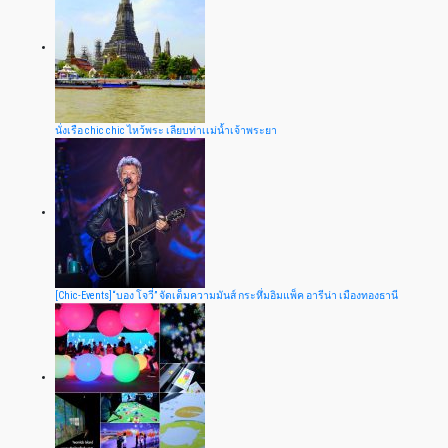
นั่งเรือ chic chic ไหว้พระ เลียบท่าเเม่น้ำเจ้าพระยา
[Chic-Events]“บอง โจวี่” จัดเต็มความมันส์ กระหึ่มอิมแพ็ค อารีน่า เมืองทองธานี