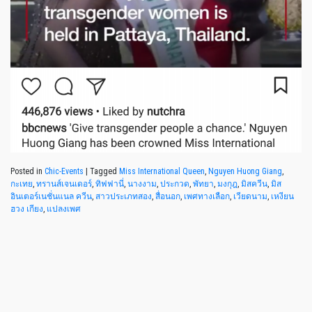
Posted in
Chic-Events
|
Tagged
Miss International Queen
,
Nguyen Huong Giang
,
กะเทย
,
ทรานส์เจนเดอร์
,
ทิฟฟานี่
,
นางงาม
,
ประกวด
,
พัทยา
,
มงกุฎ
,
มิสควีน
,
มิส
อินเตอร์เนชั่นแนล ควีน
,
สาวประเภทสอง
,
สื่อนอก
,
เพศทางเลือก
,
เวียดนาม
,
เหงียน
ฮวง เกียง
,
แปลงเพศ