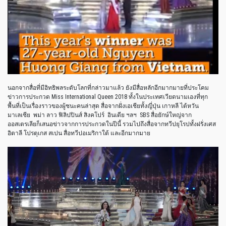
นอกจากสื่อที่มีอิทธิพลระดับโลกที่กล่าวมาแล้ว ยังมีสื่อหลักอีกมากมายที่ประโคม
ข่าวการประกวด Miss International Queen 2018 ทั้งในประเทศเวียดนามเองที่ทุก
พื้นที่เป็นเรื่องราวของผู้ชนะคนล่าสุด สื่อจากฝั่งเอเชียทั้งญี่ปุ่น เกาหลี ไต้หวัน
มาเลเซีย พม่า ลาว ฟิลิปปินส์ สิงคโปร์ อินเดีย ฯลฯ SBS สื่อยักษ์ใหญ่จาก
ออสเตรเลียก็เสนอข่าวจากการประกวดในปีนี้ รวมไปถึงสื่อจากทวีปยุโรปทั้งฝรั่งเศส
อิตาลี โปรตุเกส สเปน สื่อทวีปอเมริกาใต้ และอีกมากมาย