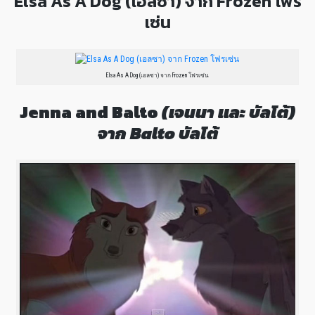
Elsa As A Dog (เอลซา) จาก Frozen โฟร
เซ่น
Elsa As A Dog (เอลซา) จาก Frozen โฟรเซ่น
Jenna and Balto
(เจนนา เเละ บัลโต้)
จาก
Balto
บัลโต้