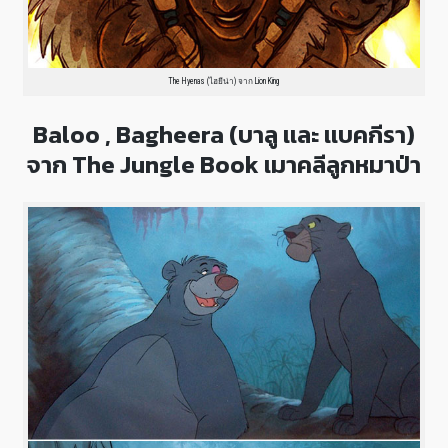
The Hyenas (ไฮยีน่า) จาก Lion King
Baloo , Bagheera (บาลู เเละ เเบคกีรา)
จาก The Jungle Book เมาคลีลูกหมาป่า