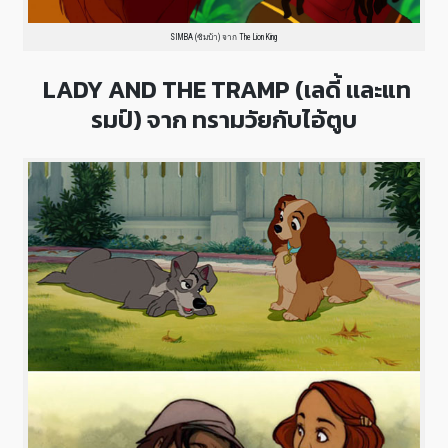
SIMBA (ซิมบ้า) จาก The Lion King
LADY AND THE TRAMP (เลดี้ เเละแท
รมป์) จาก ทรามวัยกับไอ้ตูบ