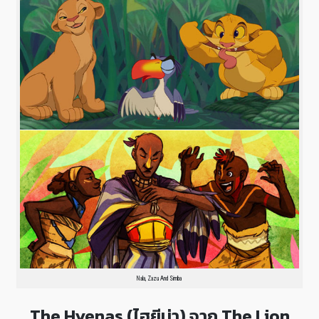
Nala, Zazu And Simba
The Hyenas (ไฮยีน่า) จาก The Lion