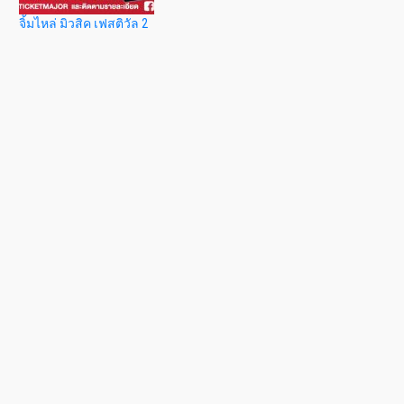
จิ้มไหล่ มิวสิค เฟสติวัล 2