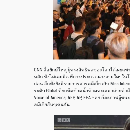
CNN สื่อยักษ์ใหญ่ผู้ทรงอิทธิพลของโลกได้เผยแพร
หลัก ซึ่งไม่เคยมีเวทีการประกวดนางงามใดๆในโล
ก่อน อีกทั้งยังมีรายการสารคดีเกี่ยวกับ Miss In
ระดับ Global ที่ยกทีมข้ามน้ำข้ามทะเลมาถ่ายทำ
Voice of America, AFP, AP, EPA ฯลฯ ก็ลงภาพผ
ลมีเดียอื่นๆเช่นกัน