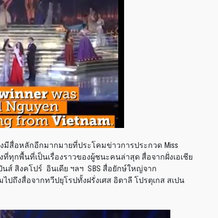
 ยังมีสื่อหลักอีกมากมายที่ประโคมข่าวการประกวด Miss
ี่ทุกพื้นที่เป็นเรื่องราวของผู้ชนะคนล่าสุด สื่อจากฝั่งเอเชีย
ปปินส์ สิงคโปร์ อินเดีย ฯลฯ SBS สื่อยักษ์ใหญ่จาก
ถึงสื่อจากทวีปยุโรปทั้งฝรั่งเศส อิตาลี โปรตุเกส สเปน