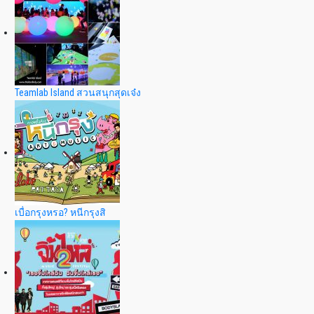
Teamlab Island สวนสนุกสุดเจ๋ง
เบื่อกรุงหรอ? หนีกรุงสิ