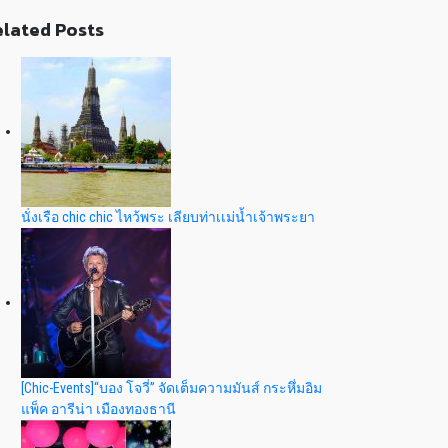
lated Posts
นั่งเรือ chic chic ไหว้พระ เลียบท่าเเม่น้ำเจ้าพระยา
[Chic-Events]“บอง โจวี่” จัดเต็มความมันส์ กระหึ่มอิม
แพ็ค อารีน่า เมืองทองธานี