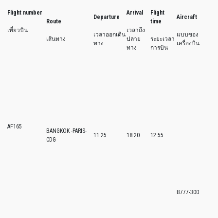
Flight number
Arrival
Flight
Departure
Aircraft
Route
time
เที่ยวบิน
เวลาถึง
เวลาออกเดิน
แบบของ
เส้นทาง
ปลาย
ระยะเวลา
ทาง
เครื่องบิน
ทาง
การบิน
AF165
BANGKOK -PARIS-
11:25
18:20
12:55
CDG
B777-300