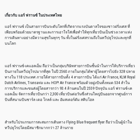
เกี่ยวกับ แอร์ ฟรานซ์ ในประเทศไทย
แอร์ ฟรานซ์ เป็นสายการบินระดับโลกที่เกิดจากแรงบันดาลใจของชาวฝรั่งเศส ที่
เพียบพร้อมด้วยมาตรฐานและการเอาใจใส่เพื่อทำให้ทุกเที่ยวบินเป็นช่วงเวลาแห่ง
การเดินทางอย่างมีความสุขในทุกๆ วัน ทั้งในฝรั่งเศสรวมถึงในทวีปยุโรปและทุกที่
บนโลก
แอร์ ฟรานซ์-เคแอลเอ็ม ถือว่าเป็นกลุ่มบริษัทสายการบินชั้นนำในการให้บริการเที่ยว
บินภายในทวีปยุโรปมากที่สุด ในปี 2560 ภายในกลุ่มได้พาผู้โดยสารไปยัง 328 ปลาย
ทางใน 118 ประเทศ ภายใต้สายการบินทั้ง 4 สายการบิน ได้แก่ Air France, KLM Royal
Dutch Airlines, Transavia และ HOP! Air France พร้อมด้วยฝูงบินทั้งหมด 534 ลำใน
การบริการและขนส่งผู้โดยสารกว่า 93.4 ล้านคนในปี 2559 ปัจจุบัน แอร์ ฟรานซ์-เค
แอลเอ็ม จัดการเที่ยวบินกว่า 2,300 เที่ยวบินต่อวันซึ่งส่วนใหญ่บินออกจากศูนย์การ
บินที่สนามบินชาร์ล เดอ โกลล์ และ อัมสเตอร์ดัม สคิบโฮล
สำหรับโปรแกรมการสะสมการเดินทาง Flying Blue frequent flyer ถือว่าเป็นผู้นำใน
ทวีปยุโรปโดยมีสมาชิกมากกว่า 27 ล้านราย