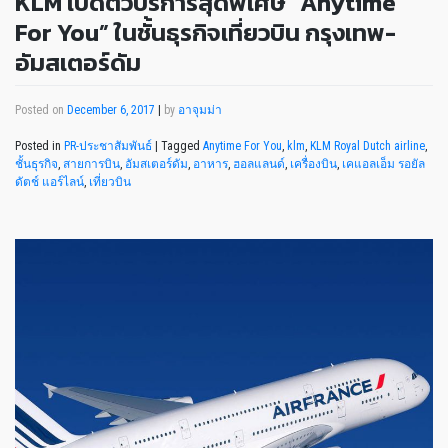
KLM เปิดตัวบริการสุดพิเศษ “Anytime
For You” ในชั้นธุรกิจเที่ยวบิน กรุงเทพ-
อัมสเตอร์ดัม
Posted on
December 6, 2017
|
by
อาจุมม่า
Posted in
PR-ประชาสัมพันธ์
|
Tagged
Anytime For You
,
klm
,
KLM Royal Dutch airline
,
ชั้นธุรกิจ
,
สายการบิน
,
อัมสเตอร์ดัม
,
อาหาร
,
ฮอลแลนด์
,
เครื่องบิน
,
เคแอลเอ็ม รอยัล
ดัตช์ แอร์ไลน์
,
เที่ยวบิน