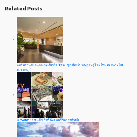
Related Posts
แอร์ฟรานซ์ เคแอลเอ็มเปิดตัว SkyLounge ห้องรับรองสุดหรูโฉมใหม่ ณ สนามบิน
สุวรรณภูมิ
CityWinterFest แฮ้งเอ้าท์ ฟังดนตรีชิลๆส่งท้ายปี