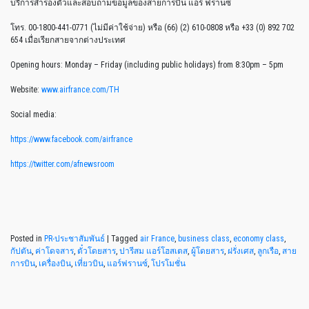
บริการสำรองตั๋วและสอบถามข้อมูลของสายการบิน แอร์ ฟรานซ์
โทร. 00-1800-441-0771 (ไม่มีค่าใช้จ่าย) หรือ (66) (2) 610-0808 หรือ +33 (0) 892 702
654 เมื่อเรียกสายจากต่างประเทศ
Opening hours: Monday – Friday (including public holidays) from 8:30pm – 5pm
Website:
www.airfrance.com/TH
Social media:
https://www.facebook.com/airfrance
https://twitter.com/afnewsroom
Posted in
PR-ประชาสัมพันธ์
|
Tagged
air France
,
business class
,
economy class
,
กัปตัน
,
ค่าโดจสาร
,
ตั๋วโดยสาร
,
ปารีสม แอร์โฮสเตส
,
ผู้โดยสาร
,
ฝรั่งเศส
,
ลูกเรือ
,
สาย
การบิน
,
เครื่องบิน
,
เที่ยวบิน
,
แอร์ฟรานซ์
,
โปรโมชั่น