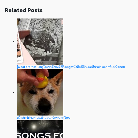
Related Posts
[What's to read]เหตุใดเราจึงยังมีชีวิตอยู่ หนังสือดีอีกเล่มที่น่าอ่านจากพี่เอ๋ นิ้วกลม
เมื่อสัตว์ต่างๆเล่นน้ำจะน่ารักขนาดไหน