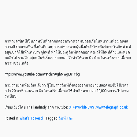
ภาพวงจรปิดนี้เป็นภาพบันทึกจากกล้องรักษาความปลอดภัยในหนานหนิง มณฑล
กวางสี ประเทศจีน ซึ่งบันทึกเหตุการณ์ของชายผู้หนึ่งกำลังโทรศัพท์ภายในลิฟท์ เเต่
อยู่ๆเขาก็ใช้เท้าเตะประตูลิฟท์ ทำให้ประตูลิฟท์หลุดออก ส่งผลให้ลิฟท์ค้างเเละหยุด
ชะงักไป รวมถึงกลุ่มควันที่เริ่มลอยออกมา จึงทำให้นาย Ou ต้องโทรเเจ้งสาย เพื่อขอ
ความช่วยเหลือ
https://www.youtube.com/watch?v=ghMwgL81Ybg
ตามรายงานท้องถิ่นเเจ้งว่า ผู้โดยสารลิฟท์ทั้งสองออกมาอย่างปลอดภัยซึ่งใช้เวลา
กว่า 20 นาที ส่วนนาย Ou โดนปรับเพื่อชดใช้ค่าเสียหายกว่า 20,000 หยวน ไปตาม
ระเบียบ!!
เรียบเรียงโดย Thailandindy จาก Youtube:
SilkeWorldNEWS
,
www.telegraph.co.uk
Posted in
What's To Read
|
Tagged
ลิฟท์
,
เตะ