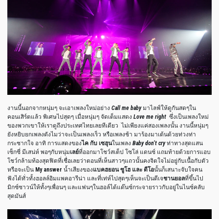
งานนี้นอกจากหนุ่มๆ จะเอาเพลงใหม่อย่าง
Call me baby
มาไลฟ์ให้ดูกันสดๆใน
คอนเสิร์ตแล้ว พิเศษไปสุดๆ เมื่อหนุ่มๆ จัดเต็มแสดง
Love me right
ซึ่งเป็นเพลงใหม่
ของพวกเขาให้เราดูถึงประเทศไทยเลยทีเดียว
ไม่เพียงแค่สองเพลงนั้น งานนี้หนุ่มๆ
ยังหยิบยกเพลงดังไมว่าจะเป็นเพลงเร็ว หรือเพลงช้า มาร้องมาเต้นด้วยท่วงท่า
กระชากใจ อาทิ การแสดงของ
ไค กับ เซฮุน
ในเพลง
Baby don’t cry
ท่าทางสุดแสน
เซ็กซี่ มีเสน่ห์ พอๆกับหนุ่ม
เลย์
ที่ออกมาโชว์สเต็ป โซโล่ แดนซ์ แถมท้ายด้วยการแอบ
โชว์กล้ามท้องสุดฟิตที่เชื่อเลยว่าตอนที่เห็นสาวๆแถวนั้นคงจิตใจไม่อยู่กับเนื้อกับตัว
หรือจะเป็น
My answer
น้ำเสียงของ
แบคฮยอน ซูโฮ และ ดีโอ
นั้นก็เสนาะจับใจคน
ฟังได้ทั่วทั้งฮอลล์อิมแพคอารีน่า และที่เท่ห์ไปสุดๆเห็นจะเป็นดีเจ
ชานยอล
ที่ขึ้นไป
มิกซ์ซาวน์ให้ทั้งๆเพื่อนๆ และแฟนๆในฮอล์ได้แด๊นซ์กระจายราวกับอยู่ในไนซ์คลับ
สุดมันส์