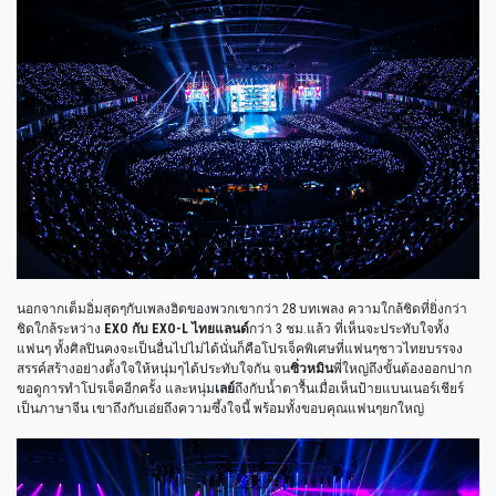
นอกจากเต็มอิ่มสุดๆกับเพลงฮิตของพวกเขากว่า 28 บทเพลง ความใกล้ชิดที่ยิ่งกว่า
ชิดใกล้ระหว่าง
EXO กับ EXO-L
ไทยแลนด์
กว่า 3 ชม.แล้ว ที่เห็นจะประทับใจทั้ง
แฟนๆ ทั้งศิลปินคงจะเป็นอื่นไปไม่ได้นั่นก็คือโปรเจ็คพิเศษที่แฟนๆชาวไทยบรรจง
สรรค์สร้างอย่างตั้งใจให้หนุ่มๆได้ประทับใจกัน จน
ซิ่วหมิน
พี่ใหญ่ถึงขั้นต้องออกปาก
ขอดูการทำโปรเจ็คอีกครั้ง และหนุ่ม
เลย์
ถึงกับน้ำตารื้นเมื่อเห็นป้ายแบนเนอร์เชียร์
เป็นภาษาจีน เขาถึงกับเอ่ยถึงความซึ้งใจนี้ พร้อมทั้งขอบคุณแฟนๆยกใหญ่