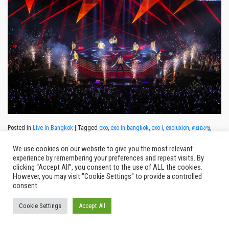
Posted in
Live In Bangkok
|
Tagged
exo
,
exo in bangkok
,
exo-l
,
exoluxion
,
คยองซู
,
คอนเสิร์ต
,
จงอิน
,
จงแด
,
ชานยอล
,
ซิ่วหมิน
,
ซูโฮ
,
ดีโอ
,
อี้ชิง
,
เกาหลี
,
เฉิน
,
เซฮุน
,
เลย์
,
เอ๊กซ์โซ
,
เอ๊กโซ
,
เอ็กโซแอล
,
แบคฮยอน
,
แฟนคลับ
,
โซแอล
,
ไค
We use cookies on our website to give you the most relevant
experience by remembering your preferences and repeat visits. By
clicking “Accept All”, you consent to the use of ALL the cookies.
However, you may visit "Cookie Settings" to provide a controlled
consent.
Cookie Settings
Accept All