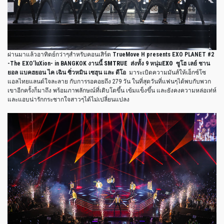
ผ่านมาแล้วอาทิตย์กว่าๆสำหรับคอนเสิร์ต
TrueMove H presents EXO PLANET #2
-The EXO’luXion- in BANGKOK งานนี้
SMTRUE
ส่งทั้ง 9 หนุ่ม
EXO ซูโฮ เลย์ ชาน
ยอล แบคฮยอน ไค เฉิน ซิ่วหมิน เซฮุน และ ดีโอ
มาระเบิดความมันส์ให้เอ็กซ์โซ
แอลไทยแลนด์ใจละลาย กับการรอคอยถึง 279 วัน ในที่สุดวันที่แฟนๆได้พบกับพวก
เขาอีกครั้งก็มาถึง พร้อมภาพลักษณ์ที่เติบโตขึ้น เข้มแข็งขึ้น และยังคงความหล่อเท่ห์
และแอบน่ารักกระชากใจสาวๆได้ไม่เปลี่ยนแปลง