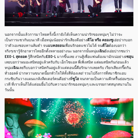
นอกจากนั้นแล้วการมาไทยครั้งนี้เรายังได้เห็นความน่ารักของหนุ่มๆ ไม่ว่าจะ
เป็นการแซวกันบนเวที เมื่อหนุ่มน้อยน่ารักเสียงดีอย่าง
ดีโอ หรือ คยองซู
เอ่ยปากบอก
ว่าตัวเองชอบทานส้มตำ จน
แบคฮยอน
เพื่อนรักอดแซวไม่ได้ จน
ดีโอ
ต้องบอกว่า
จริงๆเขารู้จักอาหารไทยอีกตั้งหลายอย่างนะ นอกจากนั้นหนุ่ม
เฉิน
ยังเอ่ยปากชมว่า
EXO-L สุดยอด
รู้สึกสนิทกับ
EXO-L
มากขึ้นเลย งานสู้เพื่อแฟนต้องมามักเน่อย่าง
เซฮุน
เลยบอกว่าผมอะสนิทอยู่แล้วครับกับ เอ็กโซแอล พี่เพิ่งสนิท แต่ผมสนิทกันก่อนแล้ว
หนุ่ม
เฉิน
เลยรีบบอกว่าสนิทกันอยู่แล้วแต่ตอนนี้คือรักมากเลยครับ เรียกเสียงกรี๊ดกัน
ทั่วฮอลล์ ปากหวานขนาดนี้ยกหัวใจให้ทั้งสี่ห้องเลย! รวมไปถึงการที่สมาชิกแอบ
กระซิบกันวางแผนแกล้งลีดเดอร์คนดีอย่างพี่
ซูโฮ
จนกลายเป็นความคึกครื้นย่อมๆบน
เวที ที่เราเห็นก็ได้แต่อมยิ้มไปกับความน่ารักของหนุ่มๆ และบรรยกาศสนุกสนานใน
วันนั้น