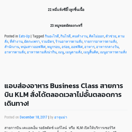
22.หมี่แห้งซีอิ๊วลูกชิ้นเนื้อ
23.หมูทอดผัดผงกะหรี่
Posted in
Eats-Up
|
Tagged
กินอะไรดี
,
กินไรดี
,
คนทำงาน
,
คิดไม่ออก
,
ตัวช่วย
,
ตาม
สั่ง
,
ที่ทำงาน
,
ผัดกะเพรา
,
รวมมิตร
,
ร้านอาหารตามสั่ง
,
รายการอาหารตามสั่ง
,
สำนักงาน
,
หนุ่มสาวออฟฟิศ
,
หมูกรอบ
,
อร่อย
,
ออฟฟิศ
,
อาหาร
,
อาหารกลางวัน
,
อาหารตามสั่ง
,
อาหารตามสั่งน่ากิน
,
เมนู
,
เมนูตามสั่ง
,
เมนูสิ้นคิด
,
เมนูอาหารตามสั่ง
แอบส่องอาหาร Business Class สายการ
บิน KLM สั่งได้ตลอดเวลาไม่อั้นตลอดการ
เดินทาง!
Posted on
December 18, 2017
|
by
อาจุมม่า
สายการบิน เคแอลเอ็ม รอยัลดัตช์ แอร์ไลน์ หรือ KLM เปิดให้บริการเซอร์วิส