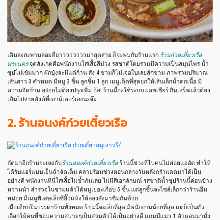
เดินลงสะพานลอยที่ยาวววววววมาสุดสาย ก็จะพบกับร้านแรก
ร้านก๋วยเตี๋ยวเรือ
พระนคร
จุดสังเกตคือพนักงานใส่เสื้อสีม่วง รสชาติโดยรวมมีความเป็นสมุนไพร น้ำ
ซุปไม่เข้มมาก ผักบุ้งจะมีแต่ก้าน สั่ง 4 ชามก็ไม่เจอใบเลยสักชาม ภาพรวมปริมาณ
เส้นสาว 3 คำหมด มีหมู 3 ชิ้น ลูกชิ้น 1 ลูก เมนูเด็ดที่สุดยกให้เส้นเล็กน้ำตกเนื้อ มี
ความจัดจ้าน อร่อยไม่ต้องปรุงเพิ่ม อ้อ! ร้านนี้จะใช้ระบบแคชเชียร์ กินเสร็จแล้วต้อง
เดินไปจ่ายตังค์ที่เคาน์เตอร์เองนะจ๊ะ
2. ร้านอนงค์ก๋วยเตี๋ยวเรือ
ถัดมาอีกร้านจะเจอกับ
ร้านอนงค์ก๋วยเตี๋ยวเรือ
ร้านนี้ช่วงที่ไปคนไม่ค่อยแออัด ทำให้
ได้รับแอร์แบบเย็นฉ่ำจัดเต็ม คลายร้อนช่วงตอนกลางวันหลังกรำแดดมาได้เป็น
อย่างดี พนักงานที่นี่ใส่เสื้อไม่ซ้ำกันเลย ไม่มีสีเอกลักษณ์ รสชาติน้ำซุปร้านนี้ค่อนข้าง
หวานนำ สำรวจในชามแล้วได้หมูเยอะเกือบ 5 ชิ้น แต่ลูกชิ้นจะไซส์เล็กกว่าร้านอื่น
หน่อย มีเมนูพิเศษเล็กซีอิ๊วแห้งให้ลองสั่งมาชิมกันด้วย
เมื่อเทียบในบรรดาร้านทั้งหมด ร้านนี้จะเล็กที่สุด มีพนักงานน้อยที่สุด แต่ก็เป็นตัว
เลือกให้คนที่ชอบความสบายๆเป็นส่วนตัวได้เป็นอย่างดี แถมมีแมว 1 ตัวแอบมานั่ง