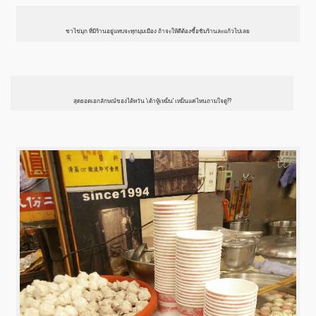
ชาไข่มุก ที่มีร้านอยู่แทบจะทุกมุมเมือง ถ้าจะให้ดีต้องซื้อชิมร้านละแก้วไปเลย
สุดยอดเอกลักษณ์ของไต้หวัน ‘เต้าหู้เหม็น’ เหม็นแค่ไหนถามใจดู??