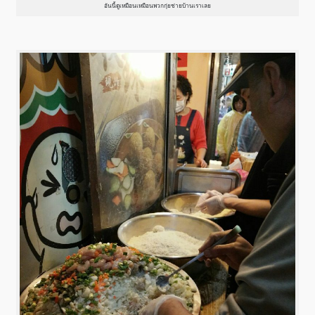
อันนี้ดูเหมือนเหมือนพวกกุ่ยช่ายบ้านเราเลย