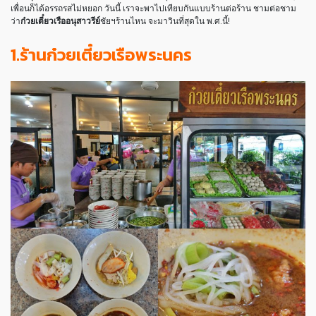
เพื่อนก็ได้อรรถรสไม่หยอก วันนี้ เราจะพาไปเทียบกันแบบร้านต่อร้าน ชามต่อชาม
ว่า
ก๋วยเตี๋ยวเรืออนุสาวรีย์
ชัยฯร้านไหน จะมาวินที่สุดใน พ.ศ.นี้!
1.ร้านก๋วยเตี๋ยวเรือพระนคร