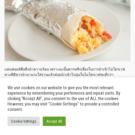
แผ่นฟอยล์คือสิ่งนำความร้อน เพราะฉะนั้นควรหลีกเลี่ยงในการนำเข้าไมโครเวฟ
ทางทีดีควรนำมาแกะใส่จานแล้วค่อยนำเข้าไปอุ่นในไมโครเวฟซะดีกว่า
Posted in
Eats-Up
|
Tagged
microwave
,
ต้องห้าม
,
ทำอาหาหาร
,
ปลา
,
ฟอยล์
,
สเต็ก
,
We use cookies on our website to give you the most relevant
ห้าม
,
อาหาร
,
เข้าครัว
,
เนื้อ
,
เบคอน
,
ไข่ต้ม
,
ไมโครเวฟ
experience by remembering your preferences and repeat visits. By
clicking “Accept All”, you consent to the use of ALL the cookies.
However, you may visit "Cookie Settings" to provide a controlled
consent.
Older posts
Cookie Settings
Accept All