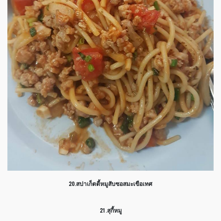
20.สปาเก็ตตี้หมูสับซอสมะเขือเทศ
21.สุกี้หมู