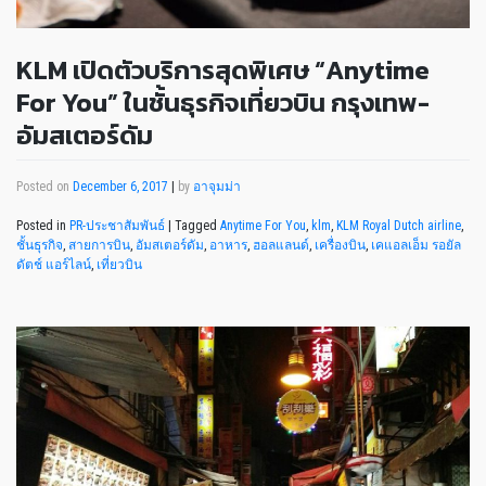
KLM เปิดตัวบริการสุดพิเศษ “Anytime
For You” ในชั้นธุรกิจเที่ยวบิน กรุงเทพ-
อัมสเตอร์ดัม
Posted on
December 6, 2017
|
by
อาจุมม่า
Posted in
PR-ประชาสัมพันธ์
|
Tagged
Anytime For You
,
klm
,
KLM Royal Dutch airline
,
ชั้นธุรกิจ
,
สายการบิน
,
อัมสเตอร์ดัม
,
อาหาร
,
ฮอลแลนด์
,
เครื่องบิน
,
เคแอลเอ็ม รอยัล
ดัตช์ แอร์ไลน์
,
เที่ยวบิน