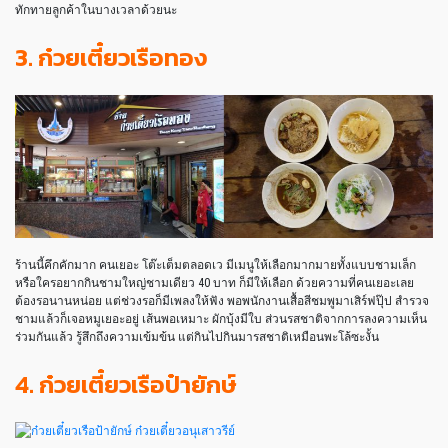
ทักทายลูกค้าในบางเวลาด้วยนะ
3. ก๋วยเตี๋ยวเรือทอง
ร้านนี้คึกคักมาก คนเยอะ โต๊ะเต็มตลอดเว มีเมนูให้เลือกมากมายทั้งแบบชามเล็ก
หรือใครอยากกินชามใหญ่ชามเดียว 40 บาท ก็มีให้เลือก ด้วยความที่คนเยอะเลย
ต้องรอนานหน่อย แต่ช่วงรอก็มีเพลงให้ฟัง พอพนักงานเสื้อสีชมพูมาเสิร์ฟปุ๊ป สำรวจ
ชามแล้วก็เจอหมูเยอะอยู่ เส้นพอเหมาะ ผักบุ้งมีใบ ส่วนรสชาติจากการลงความเห็น
ร่วมกันแล้ว รู้สึกถึงความเข้มข้น แต่กินไปกินมารสชาติเหมือนพะโล้ซะงั้น
4. ก๋วยเตี๋ยวเรือป๋ายักษ์