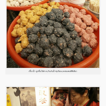
เกี๊ยวน้ำ ลูกชิ้นไส้ต่างๆ กินกับน้ำซุปร้อนๆ คล่องคอดีทีเดียว