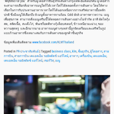
“Anytime For you” สำหรับผู้โดยสารชั้นธุรกิจเส้นทางกรุงเทพ-อัมสเตอร์ดัม ผู้โดยสาร
จะสามารถเลือกสั่งอาหารเมนูใดก็ได้เวลาใดก็ได้ตลอดทั้งการเดินทาง โดยให้ทาง
เลือกในการรับประทานอาหารเวลาใดก็ได้นอกเหนือจากการเสริฟอาหารมื้อหลัก
ปกติ ซึ่งมีเมนูให้เลือกถึง 8 เมนูทั้งอาหารจานร้อน Cold dish อาหารคาวหวาน เมนู
เพื่อสุขภาพ สามารถสั่งเมนูเสริมนี้ได้ตลอดการเดินทางอย่างไม่จำกัด อาทิ ผัดไทกุ้ง
สด, สลัดเนื้อ, สะเต๊ะไก่, พันเซร็อตติหางกุ้งล็อบสเตอร์, ข้าวเหนียวมะม่วง, ของ
หวานสุดหรู และอีกมากมาย อาหารเมนูต่างๆเหล่านี้ถูกจัดเตรียมและเสริฟในรูป
แบบร้านอาหารซึ่งเหมาะสมกับการเดินทางของลูกค้าชั้นธุรกิจ
ข้อมูลเพิ่มเติมติดตาม
www.facebook.com/KLMThailand
Posted in
PR-ประชาสัมพันธ์
|
Tagged
business class
,
klm
,
ชั้นธุรกิจ
,
ผู้โดยสาร
,
สาย
การบิน
,
สายการบิน เคแอลเอ็ม รอยัลดัตช์ แอร์ไลน์
,
อาหาร
,
เครื่องบิน
,
เคแอลเอ็ม
,
เคแอลเอ็ม รอยัลดัตช์ แอร์ไลน์
,
เซอร์วิส
,
เมนู