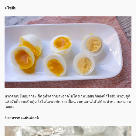
4.ไข่ต้ม
หากคุณขยันอยากจะเช็ดถูทำความสะอาดไมโครเวฟบ่อยๆ ก็ลองนำไข่ต้มมาอบดูสิ
แล้วมันก็จะระเบิดตู้ม ใส่ไมโครเวฟเปรอะเปื้อน จนคุณทนไม่ได้ต้องทำความสะอาด
เลยล่ะ
5.อาหารห่อแผ่นฟอยล์