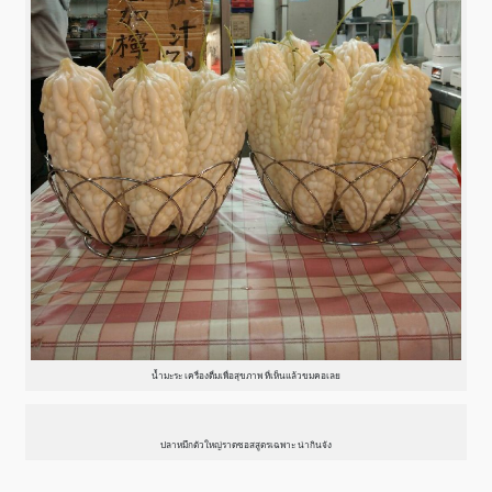
น้ำมะระ เครื่องดื่มเพื่อสุขภาพ ที่เห็นแล้วขมคอเลย
ปลาหมึกตัวใหญ่ราดซอสสูตรเฉพาะ น่ากินจัง