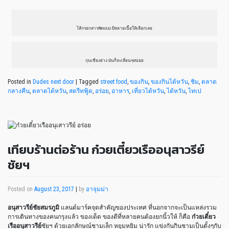
ไส้กรอกสารพัดแบบ มีหลายเนื้อให้เลือกเลย
กุนเชียงย่าง มันก็จะเลี่ยนๆหน่อย
Posted in
Dudes next door
|
Tagged
street food
,
ของกิน
,
ของกินไต้หวัน
,
ชิม
,
ตลาด
กลางคืน
,
ตลาดไต้หวัน
,
สตรีทฟู้ด
,
อร่อย
,
อาหาร
,
เที่ยวไต้หวัน
,
ไต้หวัน
,
ไทเป
เทียบร้านต่อร้าน ก๋วยเตี๋ยวเรืออนุสาวรีย์
ชัยฯ
Posted on
August 23, 2017
|
by
อาจุมม่า
อนุสาวรีย์ชัยสมรภูมิ
แลนด์มาร์คจุดสำคัญของประเทศ ที่นอกจากจะเป็นแหล่งรวม
การเดินทางของคนกรุงแล้ว ของเด็ด ของดีที่หลายคนต้องยกนิ้วให้ ก็คือ
ก๋วยเตี๋ยว
เรืออนุสาวรีย์
ชัยฯ ด้วยเอกลักษณ์ชามเล็ก หยุมหยิม น่ารัก แข่งกันกินชามเป็นตั้งๆกับ