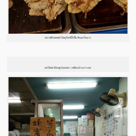
ปลาหมึกทอดตัวใหญ่ไซส์บิ๊กบึ้ม ฟินสะใจมาก
ผลไม้สด มีชมพู่ น้อยหน่า เหมือนบ้านเราเลย