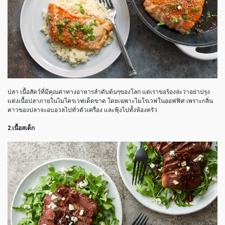
ปลา เนื้อสัตว์ที่มีคุณค่าทางอาหารลำดับต้นๆของโลก แต่เราขอร้องล่ะว่าอย่าปรุง
แต่งเนื้อปลาภายในไมโครเวฟเด็ดขาด โดยเฉพาะไมโรเวฟในออฟฟิศ เพราะกลิ่น
คาวของปลาจะอบอวลไปทั่วตัวเครื่อง และฟุ้งไปทั้งห้องครัว
2.เนื้อสเต็ก