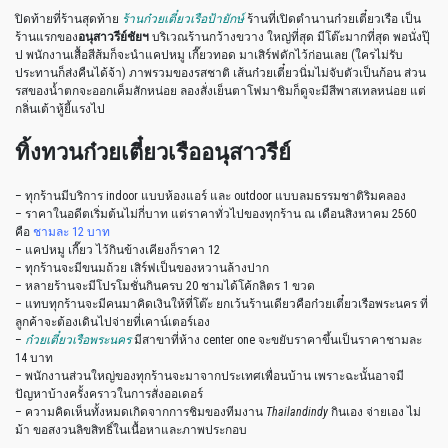
ปิดท้ายที่ร้านสุดท้าย
ร้านก๋วยเตี๋ยวเรือป้ายักษ์
ร้านที่เปิดตำนานก๋วยเตี๋ยวเรือ เป็น
ร้านแรกของ
อนุสาวรีย์ชัยฯ
บริเวณร้านกว้างขวาง ใหญ่ที่สุด มีโต๊ะมากที่สุด พอนั่งปุ๊
ป พนักงานเสื้อสีส้มก็จะนำแคปหมู เกี๊ยวทอด มาเสิร์ฟดักไว้ก่อนเลย (ใครไม่รับ
ประทานก็ส่งคืนได้จ้า) ภาพรวมของรสชาติ เส้นก๋วยเตี๋ยวนิ่มไม่จับตัวเป็นก้อน ส่วน
รสของน้ำตกจะออกเค็มสักหน่อย ลองสั่งเย็นตาโฟมาชิมก็ดูจะมีสีพาสเทลหน่อย แต่
กลิ่นเต้าหู้ยี้แรงไป
ทิ้งทวนก๋วยเตี๋ยวเรืออนุสาวรีย์
– ทุกร้านมีบริการ indoor แบบห้องแอร์ และ outdoor แบบลมธรรมชาติริมคลอง
– ราคาในอดีตเริ่มต้นไม่กี่บาท แต่ราคาทั่วไปของทุกร้าน ณ เดือนสิงหาคม 2560
คือ
ชามละ 12 บาท
– แคปหมู เกี๊ยว ไว้กินข้างเคียงก็ราคา 12
– ทุกร้านจะมีขนมถ้วย เสิร์ฟเป็นของหวานล้างปาก
– หลายร้านจะมีโปรโมชั่นกินครบ 20 ชามได้โค้กลิตร 1 ขวด
– แทบทุกร้านจะมีคนมาคิดเงินให้ที่โต๊ะ ยกเว้นร้านเดียวคือก๋วยเตี๋ยวเรือพระนคร ที่
ลูกค้าจะต้องเดินไปจ่ายที่เคาน์เตอร์เอง
–
ก๋วยเตี๋ยวเรือพระนคร
มีสาขาที่ห้าง center one จะขยับราคาขึ้นเป็นราคาชามละ
14 บาท
– พนักงานส่วนใหญ่ของทุกร้านจะมาจากประเทศเพื่อนบ้าน เพราะฉะนั้นอาจมี
ปัญหาบ้างครั้งคราวในการสั่งออเดอร์
– ความคิดเห็นทั้งหมดเกิดจากการชิมของทีมงาน
Thailandindy
กินเอง จ่ายเอง ไม่
ม้า ขอสงวนลิขสิทธิ์ในเนื้อหาและภาพประกอบ