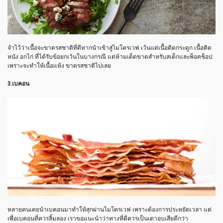
จำไว้ว่าเนื้อจะขาดรสชาติที่ดีหากนำเข้าสู่ไมโครเวฟ เว้นแต่เนื้อติดกระดูก เนื้อติด
หนัง อกไก่ ที่ได้รับข้อยกเว้นในบางกรณี แต่ห้ามเด็ดขาดสำหรับสเต็กและพ็อคช็อป
เพราะจะทำให้เนื้อแห้ง ขาดรสชาติไปเลย
3.เบคอน
หลายคนเคยนำเบคอนมาทำให้สุกผ่านไมโครเวฟ เพราะต้องการประหยัดเวลา แต่
เพื่อเบคอนที่ควรลิ้มลอง เราขอแนะนำว่าทางที่ดีควรเป็นเตาอบเสียดีกว่า