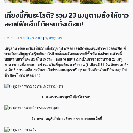
เที่ยงนี้กินอะไรดี? รวม 23 เมนูตามสั่ง ให้ชาว
ออฟฟิศอิ่มได้ครบทั้งเดือน!
Posted on
March 28, 2018
|
by
อาจุมม่า
เมนูอาหารกลางวัน เป็นอีกหนึ่งปัญหาปากท้องยอดฮิตของหนุ่มสาวชาวออฟฟิศ ที่
บางวันจนปัญญาไม่รู้จะกินอะไรดี จะสั่งแต่ผัดกะเพราะก็ทั้งเบื่อ ทั้งจำเจ แต่วันนี้
ปัญหาเหล่านั้นจะหมดไป เพราะ Thailandindy จะมาเป็นตัวช่วยรวบรวม 23 เมนู
อาหารตามสั่ง ครบตามจำนวนวันที่คุณต้องมาทำงาน (1 เดือนมี 31 วัน หักลบเสาร์-
อาทิตย์ 8 วัน เหลือ 23 วันเท่ากับจำนวนเมนูเราเป๊ะๆ! พอเริ่มเดือนใหม่ก็กินวนลูปไป
อีก ชิลๆ ไม่ต้องคิดมาก!)
1.กะเพรารวมหมูหมึกกุ้ง+ไก่กรอบ
2.กะเพราหมูสับไข่ดาวอังคาร-เหยาะซอสแม็กกี้