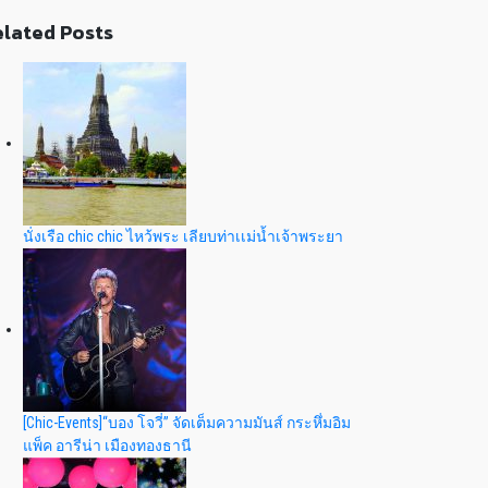
lated Posts
นั่งเรือ chic chic ไหว้พระ เลียบท่าเเม่น้ำเจ้าพระยา
[Chic-Events]“บอง โจวี่” จัดเต็มความมันส์ กระหึ่มอิม
แพ็ค อารีน่า เมืองทองธานี