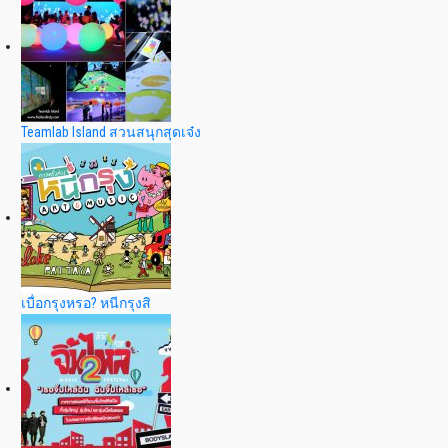
Teamlab Island สวนสนุกสุดเจ๋ง
เบื่อกรุงหรอ? หนีกรุงสิ