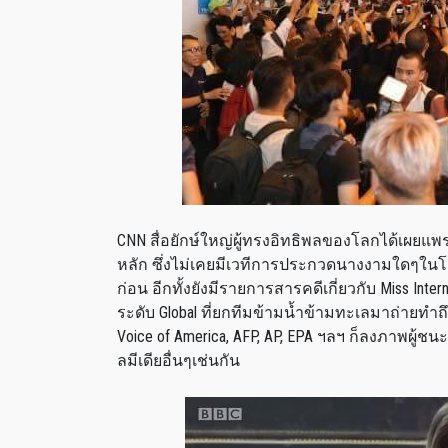
CNN สื่อยักษ์ใหญ่ผู้ทรงอิทธิพลของโลกได้เผยแพร
หลัก ซึ่งไม่เคยมีเวทีการประกวดนางงามใดๆในโล
ก่อน อีกทั้งยังมีรายการสารคดีเกี่ยวกับ Miss In
ระดับ Global ที่ยกทีมข้ามน้ำข้ามทะเลมาถ่ายทำ
Voice of America, AFP, AP, EPA ฯลฯ ก็ลงภาพผ
ลมีเดียอื่นๆเช่นกัน