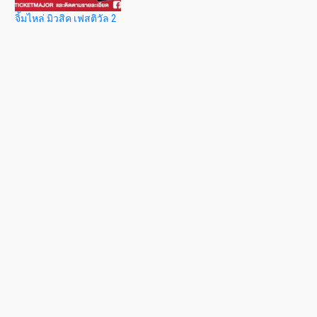
จิ้มไหล่ มิวสิค เฟสติวัล 2