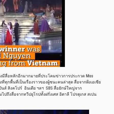
 ยังมีสื่อหลักอีกมากมายที่ประโคมข่าวการประกวด Miss
ี่ทุกพื้นที่เป็นเรื่องราวของผู้ชนะคนล่าสุด สื่อจากฝั่งเอเชีย
ปปินส์ สิงคโปร์ อินเดีย ฯลฯ SBS สื่อยักษ์ใหญ่จาก
ถึงสื่อจากทวีปยุโรปทั้งฝรั่งเศส อิตาลี โปรตุเกส สเปน