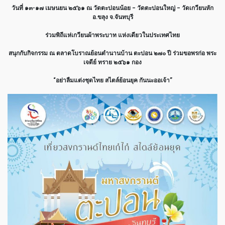
วันที่ ๑๓-๑๗ เมษนยน ๒๕๖๑ ณ วัดตะปอนน้อย – วัดตะปอนใหญ่ – วัดเกวียนหัก
อ.ขลุง จ.จันทบุรี
ร่วมพิถีแห่เกวียนผ้าพระบาท แห่งเดียวในประเทศไทย
สนุกกับกิจกรรม ณ ตลาดโบราณย้อนตำนานบ้าน ตะปอน ๒๗๐ ปี ร่วมขอพรก่อ พระ
เจดีย์ ทราย ๒๕๖๑ กอง
“อย่าลืมแต่งชุดไทย สไตล์ย้อนยุค กันนะออเจ้า”