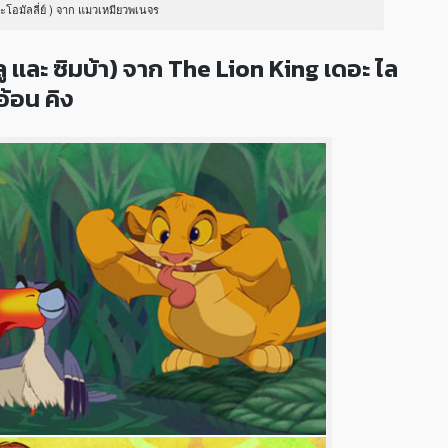
เละโอมัลลี่ย์ ) จาก แมวเหมียวพเนจร
 เเละ ซิมบ้า) จาก The Lion King เดอะ ไล
อ้อน คิง