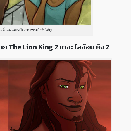
ดี้ เเละแทรมป์) จาก ทรามวัยกับไอ้ตูบ
าก The Lion King 2 เดอะ ไลอ้อน คิง 2