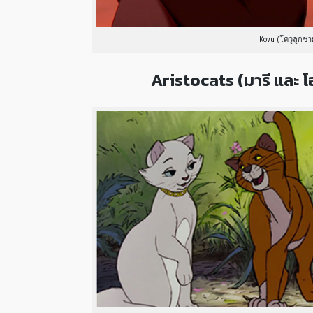
Kovu (โควูลูกชา
Aristocats (มารี เเละ โ