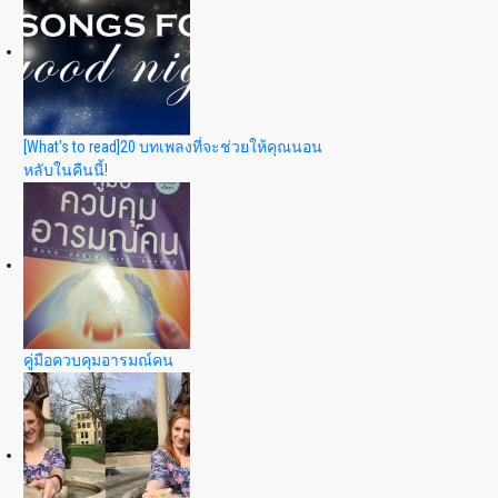
[What's to read]20 บทเพลงที่จะช่วยให้คุณนอน
หลับในคืนนี้!
คู่มือควบคุมอารมณ์คน