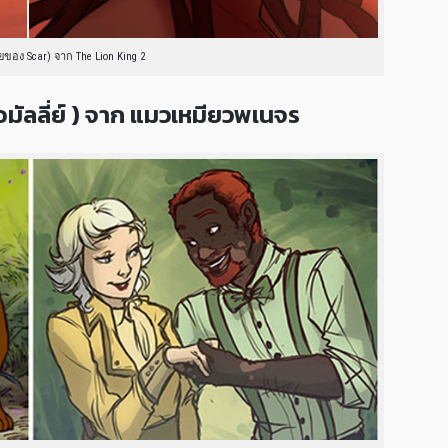
ยของ Scar) จาก The Lion King 2
อมัลลี่ย์ ) จาก แมวเหมียวพเนจร