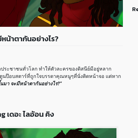
Re
ะมีหน้าตากันอย่างไร?
ยตาประชาชนทั่วโลก ทำให้ตัวละครของดิสนีย์มีอยู่หลาก
์ตูนป๊อบสตาร์ที่ถูกใจบรรดาคุณหนูๆที่นั่งติดหน้าจอ แต่หาก
ขึ้นมา จะมีหน้าตากันอย่างไร?”
g เดอะ ไลอ้อน คิง