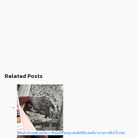
Related Posts
[What's to read]เหตุใดเราจึงยังมีชีวิตอยู่ หนังสือดีอีกเล่มที่น่าอ่านจากพี่เอ๋ นิ้วกลม