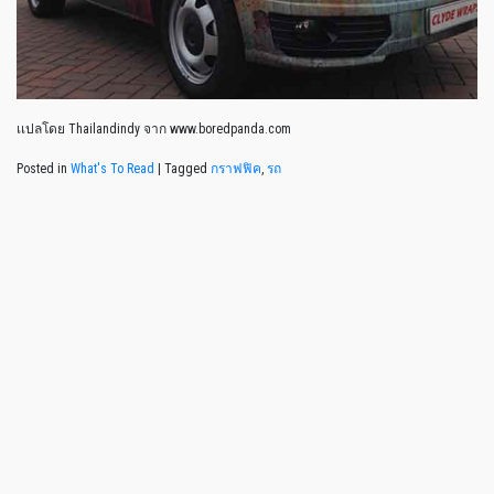
เเปลโดย Thailandindy จาก www.boredpanda.com
Posted in
What's To Read
|
Tagged
กราฟฟิค
,
รถ