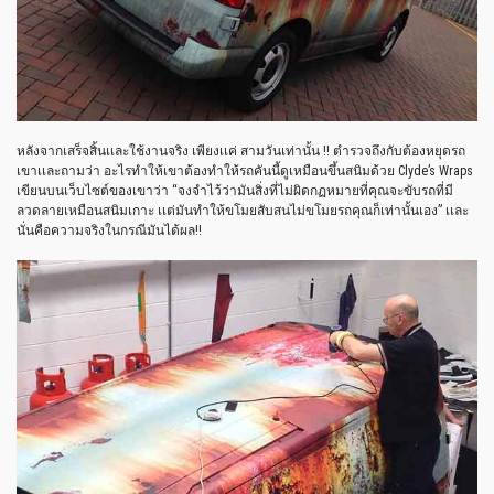
หลังจากเสร็จสิ้นเเละใช้งานจริง เพียงเเค่ สามวันเท่านั้น !! ตำรวจถึงกับต้องหยุดรถ
เขาเเละถามว่า อะไรทำให้เขาต้องทำให้รถคันนี้ดูเหมือนขึ้นสนิมด้วย Clyde’s Wraps
เขียนบนเว็บไซต์ของเขาว่า “จงจำไว้ว่ามันสิ่งที่ไม่ผิดกฏหมายที่คุณจะขับรถที่มี
ลวดลายเหมือนสนิมเกาะ เเต่มันทำให้ขโมยสับสนไม่ขโมยรถคุณก็เท่านั้นเอง” เเละ
นั่นคือความจริงในกรณีมันได้ผล!!