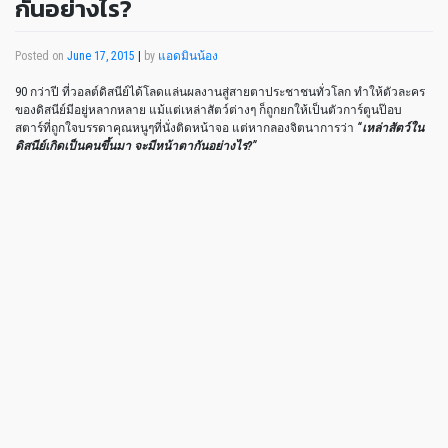
กันอย่างไร?
Posted on
June 17, 2015
|
by
แอดมินน้อง
90 กว่าปี ที่วอลต์ดิสนีย์ได้โลดแล่นผลงานสู่สายตาประชาชนทั่วโลก ทำให้ตัวละคร
ของดิสนีย์มีอยู่หลากหลาย แม้แต่เหล่าสัตว์ต่างๆ ก็ถูกยกให้เป็นตัวการ์ตูนป๊อบ
สตาร์ที่ถูกใจบรรดาคุณหนูๆที่นั่งติดหน้าจอ แต่หากลองจิตนาการว่า
“เหล่าสัตว์ใน
ดิสนีย์เกิดเป็นคนขึ้นมา จะมีหน้าตากันอย่างไร?”