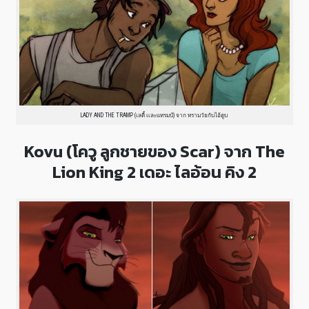
LADY AND THE TRAMP (เลดี้ เเละแทรมป์) จาก ทรามวัยกับไอ้ตูบ
Kovu (โควู ลูกชายของ Scar) จาก The
Lion King 2 เดอะ ไลอ้อน คิง 2