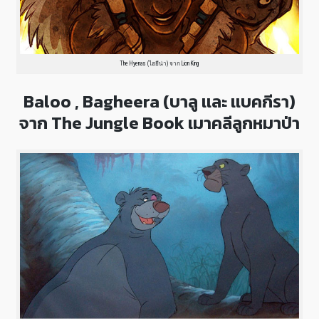
The Hyenas (ไฮยีน่า) จาก Lion King
Baloo , Bagheera (บาลู เเละ เเบคกีรา)
จาก The Jungle Book เมาคลีลูกหมาป่า