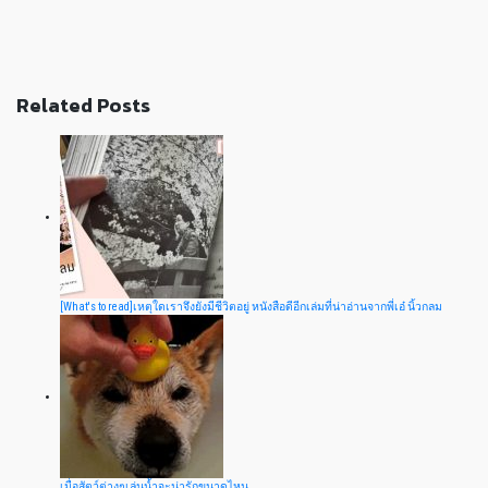
Related Posts
[What's to read]เหตุใดเราจึงยังมีชีวิตอยู่ หนังสือดีอีกเล่มที่น่าอ่านจากพี่เอ๋ นิ้วกลม
เมื่อสัตว์ต่างๆเล่นน้ำจะน่ารักขนาดไหน