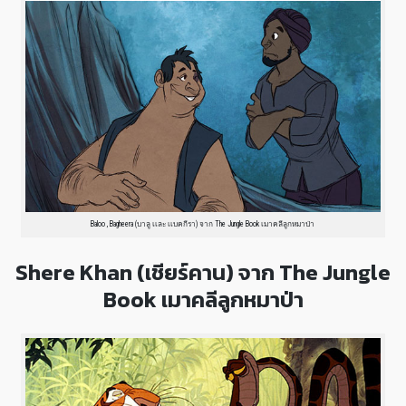
Baloo , Bagheera (บาลู เเละ เเบคกีรา) จาก The Jungle Book เมาคลีลูกหมาป่า
Shere Khan (เชียร์คาน) จาก The Jungle
Book เมาคลีลูกหมาป่า