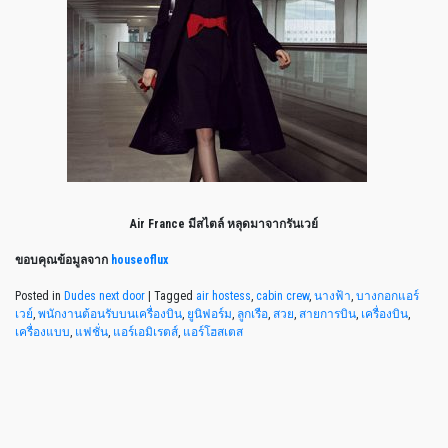
Air France มีสไตล์ หลุดมาจากรันเวย์
ขอบคุณข้อมูลจาก
houseoflux
Posted in
Dudes next door
|
Tagged
air hostess
,
cabin crew
,
นางฟ้า
,
บางกอกแอร์
เวย์
,
พนักงานต้อนรับบนเครื่องบิน
,
ยูนิฟอร์ม
,
ลูกเรือ
,
สวย
,
สายการบิน
,
เครื่องบิน
,
เครื่องแบบ
,
แฟชั่น
,
แอร์เอมิเรตส์
,
แอร์โฮสเตส