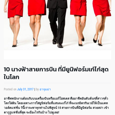
10 นางฟ้าสายการบิน ที่มียูนิฟอร์มเก๋ไก๋สุด
ในโลก
Posted on
July 31, 2017
|
by
อาจุมม่า
อาชีพพนักงานต้อนรับบนเครื่องบินหรือแอร์โฮสเตส คืออาชีพอันดับต้นๆที่สาวๆทั่ว
โลกใฝ่ฝัน โดยเฉพาะการใส่ยูนิฟอร์มที่แสนจะเก๋ไก๋ ที่จะเนรมิตรรันเวย์ให้เป็นแคท
วอล์คแฟชั่น วันี้เราจะพาทุกท่านไปพิสูจน์ 10 สายการบินที่มียูนิฟอร์ม สวยสง่า เข้า
ตากูรูแฟชั่นที่สุด จะมีอะไรกันบ้าง ไปดูเลย!