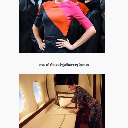
สวย เก๋ คัลเลอร์ฟูลกับสาวๆ Qantas