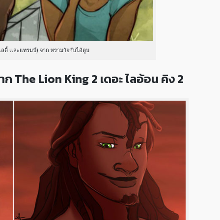
ดี้ เเละแทรมป์) จาก ทรามวัยกับไอ้ตูบ
าก The Lion King 2 เดอะ ไลอ้อน คิง 2