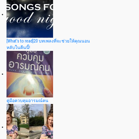
[What's to read]20 บทเพลงที่จะช่วยให้คุณนอน
หลับในคืนนี้!
คู่มือควบคุมอารมณ์คน