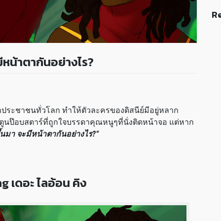
Re
ะมีหน้าตากันอย่างไร?
ยตาประชาชนทั่วโลก ทำให้ตัวละครของดิสนีย์มีอยู่หลาก
์ตูนป๊อบสตาร์ที่ถูกใจบรรดาคุณหนูๆที่นั่งติดหน้าจอ แต่หาก
ขึ้นมา จะมีหน้าตากันอย่างไร?”
g เดอะ ไลอ้อน คิง