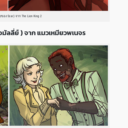
ยของ Scar) จาก The Lion King 2
อมัลลี่ย์ ) จาก แมวเหมียวพเนจร