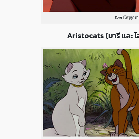
Kovu (โควูลูกชา
Aristocats (มารี เเละ โ