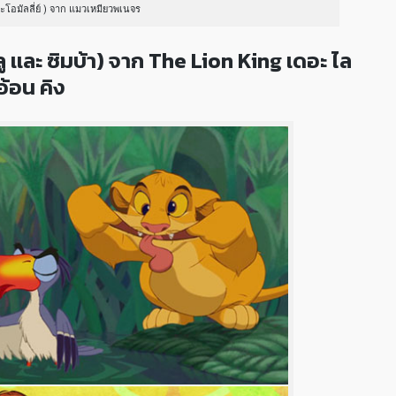
เละโอมัลลี่ย์ ) จาก แมวเหมียวพเนจร
 เเละ ซิมบ้า) จาก The Lion King เดอะ ไล
อ้อน คิง