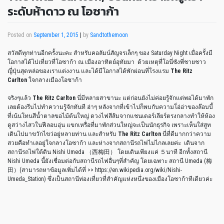
ระดับห้าดาว ณ โอซาก้า
Posted on
September 1, 2015
|
by
Sandtothemoon
สวัสดีทุกท่านอีกครั้งนะคะ สำหรับคอลัมน์สัญจรเล็กๆ ของ Saturday Night เมื่อครั้งมี
โอกาสได้ไปเที่ยวที่โอซาก้า ณ เมืองอาทิตย์อุทัยมา ด้วยเหตุที่โอนี่ซังพี่ชายชาว
ญี่ปุ่นสุดหล่อของเราแต่งงาน และได้มีโอกาสได้พักผ่อนที่โรงแรม
The Ritz
Carlton
ใจกลางเมืองโอซาก้า
จริงๆแล้ว
The Ritz Carlton
นี่มีหลายสาขานะ แต่ก่อนยังไม่ค่อยรู้จักแต่พอได้มาพัก
เลยต้องรีบไปทำความรู้จักทันที ฮ่าๆ หลังจากที่เข้าไปก็พบกับความโ่อ่อ่าของล๊อบบี้
ที่เน้นโทนสีน้ำตาลขอไม้ต้นใหญ่ ดวงไฟสีส้มจากแชนเดอร์เลียร์ตรงกลางทำให้ห้อง
ดูสว่างไสวในฟีลอบอุ่น แขกเหรื่อที่มาพักส่วนใหญ่จะเป็นนักธุรกิจ เพราะเห็นใส่สูท
เดินไปมาขวักไขว่อยู่หลายท่าน และสำหรับ
The Ritz Carlton
นี่ที่ดีมากกว่าความ
สวยคือทำเลอยู่ใจกลางโอซาก้า และห่างจากสถานีรถไฟไม่ไกลเลยค่ะ เดินจาก
สถานีรถไฟใต้ดิน Nishi Umeda （西梅田） โดยเดินเพียงแค่ ５นาที อีกทั้งสถานี
Nishi Umeda นี้ยังเชื่อมต่อกับสถานีรถไฟอื่นๆที่สำคัญ โดยเฉพาะ สถานี Umeda (梅
田）(สามารถหาข้อมูลเพิ่มได้ที่ >> https://en.wikipedia.org/wiki/Nishi-
Umeda_Station) ซึ่งเป็นสถานีท่องเที่ยวที่สำคัญแห่งหนึ่งของเมืองโอซาก้าทีเดียวค่ะ