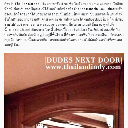
สำหรับ
The Ritz Carlton
ใครอยากช๊อป ชม ชิว ไม่ต้องห่วงเลยนะคะ เพราะใกล้กับ
ห้างที่เชื่อมกับสถานีอุเมดะที่ได้บอกไปคือห้างชื่อดังอย่าง
Hanshin
และ
Daimaru
ซึ่ง
จริงๆแล้วใครอยากได้บรรยากาศอารมณ์เหมือนเป็นแม่บ้านญี่ปุ่นแล้วล่ะก็ แนะนำที่
ชั้นใต้ดินของห้างสรรพสินค้าต่างๆเลยค่ะ ที่นั่นคุณจะได้พบกับซุปเปอร์มาเก็ต ที่เรียง
รายไปด้วยร้านขายอาหารอร่อย สุดยอดขนมชิ้นโต สตอเบอรี่ชิ้นอวบ พูดไปก็
น้ำลายสอ แล้วอย่าลืมนะคะ ใครที่ไปช๊อปปิ้งอย่าลืมไปเอา Tax Refund ลองเช็คกับ
ประชาสัมพันธ์แต่ละห้างดูว่าอยู่ที่ชั้นไหน ที่ห้างเขาเคยชินกับการขอคืนภาษีของเรา
อยู่แล้ว เพราะฉะนั้นสะดวกดีค่ะ อาจจะต่อคิวนิดหน่อยแต่ได้เงินคืนเอาไปซื้อขนมอ
ร่อยๆได้นะ