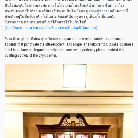
ตื่นใจพอๆกับโรงแรมเลยค่ะ ภายในโรงแรมก็เน้นโทนสีน้ำตาลค่ะ ชั้นต่างๆก็จะ
ประดับประดาไปด้วยเฟอร์นิเจอร์ประดับชิ้นโต โอ่อ่า ดูอย่างตู้วางจานด้านล่างนี่
ประดับอยู่ในชั้นที่เราพัก ก็เป็นสไตล์ของที่นั่น หรูหรา ดูเป็นยุโรเปี้ยนสมัย
โบราณกาล ตามคอนเซ็ปที่เขาได้กล่าวไว้ในเว็บไซต์​
(http://www.ritzcarlton.com/en/Properties/Osaka/Default.htm)
Pass through the Gateway of Western Japan and marvel at ancient traditions and
accents that punctuate the ultra-modern landscape. The Ritz-Carlton, Osaka business
hotel is a place of elegant serenity and ease, yet is perfectly placed amidst the
bustling activity of the city’s center.