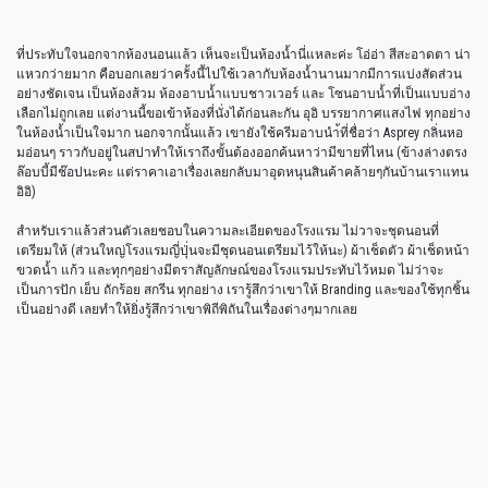
ที่ประทับใจนอกจากห้องนอนแล้ว เห็นจะเป็นห้องน้ำนี่แหละค่ะ โอ่อ่า สีสะอาดตา น่า
แหวกว่ายมาก คือบอกเลยว่าครั้งนี้ไปใช้เวลากับห้องน้ำนานมากมีการแบ่งสัดส่วน
อย่างชัดเจน เป็นห้องส้วม ห้องอาบน้ำแบบชาวเวอร์ และ โซนอาบน้ำที่เป็นแบบอ่าง
เลือกไม่ถูกเลย แต่งานนี้ขอเข้าห้องที่นั่งได้ก่อนละกัน อุอิ บรรยากาศแสงไฟ ทุกอย่าง
ในห้องน้ำเป็นใจมาก นอกจากนั้นแล้ว เขายังใช้ครีมอาบนำ้ที่ชื่อว่า Asprey กลิ่นหอ
มอ่อนๆ ราวกับอยู่ในสปาทำให้เราถึงขั้นต้องออกค้นหาว่ามีขายที่ไหน (ข้างล่างตรง
ล๊อบบี้มีช๊อปนะคะ แต่ราคาเอาเรื่องเลยกลับมาอุดหนุนสินค้าคล้ายๆกันบ้านเราแทน
อิอิ)
สำหรับเราแล้วส่วนตัวเลยชอบในความละเอียดของโรงแรม ไม่วาจะชุดนอนที่
เตรียมให้ (ส่วนใหญ่โรงแรมญี่ปุ่่นจะมีชุดนอนเตรียมไว้ให้นะ) ผ้าเช็ดตัว ผ้าเช็ดหน้า
ขวดน้ำ แก้ว และทุกๆอย่างมีตราสัญลักษณ์ของโรงแรมประทับไว้หมด ไม่ว่าจะ
เป็นการปัก เย็บ ถักร้อย สกรีน ทุกอย่าง เรารู้สึกว่าเขาให้ Branding และของใช้ทุกชิ้น
เป็นอย่างดี เลยทำให้ยิ่งรู้สึกว่าเขาพิถีพิถันในเรื่องต่างๆมากเลย