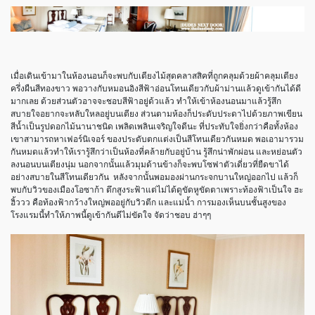
เมื่อเดินเข้ามาในห้องนอนก็จะพบกับเตียงไม้สุดคลาสสิคที่ถูกคลุมด้วยผ้าคลุมเตียง
ครึ่งผืนสีทองขาว พอวางกับหมอนอิงสีฟ้าอ่อนโทนเดียวกับผ้าม่านแล้วดูเข้ากันได้ดี
มากเลย ด้วยส่วนตัวอาจจะชอบสีฟ้าอยู่ด้วแล้ว ทำให้เข้าห้องนอนมาแล้วรู้สึก
สบายใจอยากจะหลับใหลอยู่บนเตียง ส่วนตามห้องก็ประดับประดาไปด้วยภาพเขียน
สีน้ำเป็นรูปดอกไม้นานาชนิด เพลิดเพลินเจริญใจดีนะ ที่ประทับใจยิ่งกว่าคือทั้งห้อง
เขาสามารถหาเฟอร์นิเจอร์ ของประดับตกแต่งเป็นสีโทนเดียวกันหมด พอเอามารวม
กันหมดแล้วทำให้เรารู้สึกว่าเป็นห้องที่คล้ายกับอยู่บ้าน รู้สึกน่าพักผ่อน และหย่อนตัว
ลงนอนบนเตียงนุ่ม นอกจากนั้นแล้วมุมด้านข้างก็จะพบโซฟาตัวเดี่ยวที่ยืดขาได้
อย่างสบายในสีโทนเดียวกัน หลังจากนั้นพอมองผ่านกระจกบานใหญ่ออกไป แล้วก็
พบกับวิวของเมืองโอซาก้า ตึกสูงระฟ้าแต่ไม่ได้ดูขัดหูขัดตาเพราะท้องฟ้าเป็นใจ ฮะ
ฮิ้ววว คือท้องฟ้ากว้างใหญ่พออยู่กับวิวตีก และแม่น้ำ การมองเห็นบนชั้นสูงของ
โรงแรมนี้ทำให้ภาพนี้ดูเข้ากันดีไม่ขัดใจ จัดว่าชอบ ฮ่าๆๆ