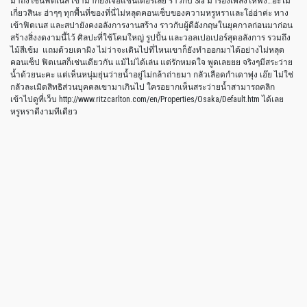
มาถึงโซนฟิตเนส เข้ามาก็ยังเจอแชนเดอร์เลีย ราวกับ Sia มาร้องเพลงให้ฟัง…อ๊ะไม่
เกี่ยวสินะ ฮ่าๆๆ ทุกพื้นที่ของที่นี่ไม่หลุดคอนเซ็บของความหรูหราและโอ่อ่าค่ะ ทาง
เข้าฟิตเนส และสปายังคงอลังการงานสร้าง ราวกับผู้ดีอังกฤษในยุคกาลก่อนมาก่อน
สร้างสิ่งงดงามนี้ไว้ ศิลปะที่ใช้โคมใหญ่ รูปปั้น และวอลเปอเปอร์สุดอลังการ รวมถึง
ไม้สีเข้ม แถมด้วยเตาผิง ไม่ว่าจะเดินไปที่ไหนเขาก็ยังทำออกมาได้อย่างไม่หลุด
คอนเซ็ป ฟิตเนสก็เช่นเดียวกัน แม้ไม่ได้เล่น แต่รักหมดใจ พูดเลยยย จริงๆมีสระว่าย
น้ำด้วยนะคะ แต่เห็นหนุ่มยุ่นว่ายน้ำอยู่ไม่กล้าถ่ายมา กลัวเลือดกำเดาพุ่ง เอ๊ย ไม่ใช่
กลัวละเมิดสิทธิส่วนบุคคลเขามาเกินไป ใครอยากเห็นสระว่ายน้ำสามารถคลิก
เข้าไปดูที่เว็บ http://www.ritzcarlton.com/en/Properties/Osaka/Default.htm ได้เลย
หรูหราดีงามทีเดียว