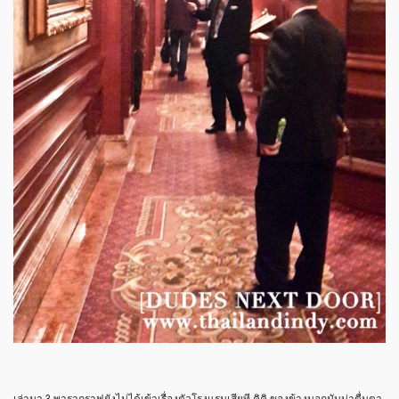
เล่ามา 3 พารากราฟยังไม่ได้เข้าเรื่องตัวโรงแรมเสียที คิคิ ของข้างนอกมันน่าตื่นตา