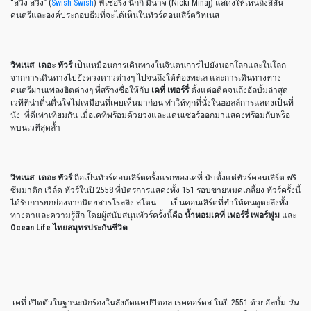
“สวิง สวิง” (
Swish Swish
) ฟีเชอริง นิกกี้ มินาจ (Nicki Minaj) แสดงให้เห็นถึงสีสัน
ดนตรีและองค์ประกอบธีมที่จะได้เห็นในทัวร์คอนเสิร์ตวิทเนส
วิทเนส
:
เดอะ ทัวร์
เป็นเหมือนการเดินทางในจินตนการไปยังนอกโลกและในโลก
จากการเดินทางไปยังดวงดาวต่างๆ ไปจนถึงใต้ท้องทะเล และการเดินทางทาง
ดนตรีผ่านเพลงฮิตต่างๆ ที่สร้างชื่อให้กับ
เคที่ เพอร์รี่
ตั้งแต่อดีตจนถึงอัลบั้มล่าสุด
เวทีที่น่าตื่นตื่นใจไม่เหมือนที่เคยเห็นมาก่อน ทำให้ทุกที่นั่งในฮอลล์การแสดงเป็นที่
นั่ง ที่ดีเท่าเทียมกัน เมื่อเคที่พร้อมด้วยวงและแดนเซอร์ออกมาแสดงพร้อมกับพร็อ
พบนเวทีสุดล้ำ
วิทเนส
:
เดอะ ทัวร์
ถือเป็นทัวร์คอนเสิร์ตครั้งแรกของเคที่ นับตั้งแต่ทัวร์คอนเสิร์ต พริ
ซึมมาติก เวิล์ด ทัวร์ในปี 2558 ที่บัตรการแสดงทั้ง 151 รอบขายหมดเกลี้ยง ทัวร์ครั้งนี้
ได้รับการยกย่องจากนิตยสารโรลลิง สโตน เป็นคอนเสิร์ตที่ทำให้คนดูตะลึงทั้ง
ทางตาและความรู้สึก โดยผู้สนับสนุนทัวร์ครั้งนี้คือ
น้ำหอมเคที่ เพอร์รี่ เพอร์ฟูม
และ
Ocean Life
ไทยสมุทรประกันชีวิต
เคที่ เปิดตัวในฐานะนักร้องในสังกัดแคปปิตอล เรคคอร์ดส ในปี 2551 ด้วยอัลบั้ม
วัน