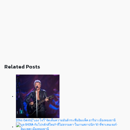
Related Posts
[Chic-Events]“บอง โจวี่” จัดเต็มความมันส์ กระหึ่มอิมแพ็ค อารีน่า เมืองทองธานี