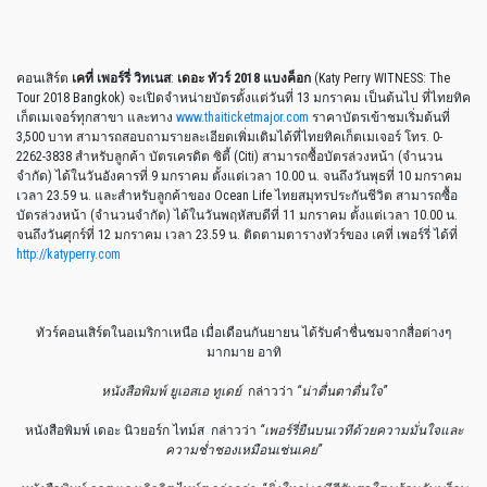
คอนเสิร์ต
เคที่ เพอร์รี่ วิทเนส
:
เดอะ ทัวร์
2018
แบงค็อก
(Katy Perry WITNESS: The
Tour 2018 Bangkok) จะเปิดจำหน่ายบัตรตั้งแต่วันที่ 13 มกราคม เป็นต้นไป ที่ไทยทิค
เก็ตเมเจอร์ทุกสาขา และทาง
www.thaiticketmajor.com
ราคาบัตรเข้าชมเริ่มต้นที่
3,500 บาท สามารถสอบถามรายละเอียดเพิ่มเติมได้ที่ไทยทิคเก็ตเมเจอร์ โทร. 0-
2262-3838 สำหรับลูกค้า บัตรเครดิต ซิตี้ (Citi) สามารถซื้อบัตรล่วงหน้า (จำนวน
จำกัด) ได้ในวันอังคารที่ 9 มกราคม ตั้งแต่เวลา 10.00 น. จนถึงวันพุธที่ 10 มกราคม
เวลา 23.59 น. และสำหรับลูกค้าของ Ocean Life ไทยสมุทรประกันชีวิต สามารถซื้อ
บัตรล่วงหน้า (จำนวนจำกัด) ได้ในวันพฤหัสบดีที่ 11 มกราคม ตั้งแต่เวลา 10.00 น.
จนถึงวันศุกร์ที่ 12 มกราคม เวลา 23.59 น. ติดตามตารางทัวร์ของ เคที่ เพอร์รี่ ได้ที่
http://katyperry.com
ทัวร์คอนเสิร์ตในอเมริกาเหนือ เมื่อเดือนกันยายน ได้รับคำชื่นชมจากสื่อต่างๆ
มากมาย อาทิ
หนังสือพิมพ์ ยูเอสเอ ทูเดย์
กล่าวว่า
“น่าตื่นตาตื่นใจ”
หนังสือพิมพ์ เดอะ นิวยอร์ก ไทม์ส กล่าวว่า
“เพอร์รี่ยืนบนเวทีด้วยความมั่นใจและ
ความช่ำชองเหมือนเช่นเคย”