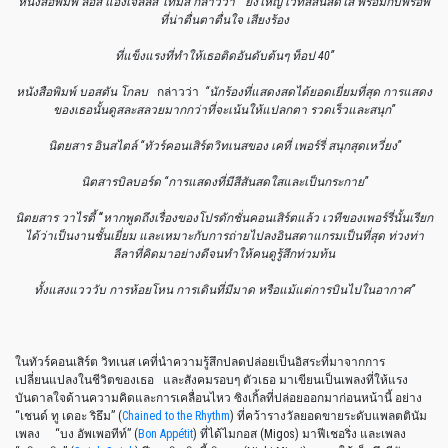
หนังสือพิมพ์ ลอส แองเจิลลิส ไทม์ส กล่าวว่า
“ยิ่งใหญ่ เวทีสีสันสดใส พร้อมกับพร็อพ
ที่น่าตื่นตาตื่นใจ เสียงร้อง
ที่แข็งแรงที่ทำให้เธอติดอันดับต้นๆ ท็อป
40”
หนังสือพิมพ์ บอสตัน โกลบ
กล่าวว่า
“นักร้องที่แสดงสดได้ยอดเยี่ยมที่สุด การแสดง
ของเธอนั้นดูสละสลวยมากกว่าที่จะเน้นให้แปลกตา รวดเร็วและสนุก”
นิตยสาร อินสไตล์
“ทัวร์คอนเสิร์ตวิทเนสของ เคที่ เพอร์รี่ สนุกสุดเหวี่ยง”
นิตสารบิลบอร์ด “การแสดงที่มีสีสันสดใสและเป็นกระกาย”
นิตยสาร วาไรตี้
“
หากพูดถึงเรื่องของโปรดักชั่นคอนเสิร์ตแล้ว เวทีของเพอร์รี่นั้นเรียก
ได้ว่าเป็นงานชั้นเยี่ยม และเหมาะกับการถ่ายไปลงอินสตาแกรมเป็นที่สุด ท่วงท่า
ลีลาที่คิดมาอย่างดีจนทำให้คนดูรู้สึกท่วมท้น
ทั้งแสงแวววับ การห้อยโหน การเดินที่มีมาด หรือแม้แต่การบินไปในอากาศ”
ในทัวร์คอนเสิร์ต วิทเนส เคที่นำความรู้สึกปลดปล่อยเป็นอิสระที่มาจากการ
เปลี่ยนแปลงในชีวิตของเธอ และสังคมรอบๆ ตัวเธอ มาเขียนเป็นเพลงที่ให้แรง
บันดาลใจด้านความคิดและการเคลื่อนไหว ซิงเกิ้ลที่ปล่อยออกมาก่อนหน้านี้ อย่าง
“เชนด์ ทู เดอะ ริธึม” (
Chained to the Rhythm
) ที่คว้ารางวัลยอดขายระดับแพลตตินัม
เพลง “บง อัพเพอทีท์” (
Bon Appétit
) ที่ได้ไมกอส (Migos) มาฟีเชอริ่ง และเพลง