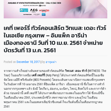
เคที่ เพอร์รี่ ทัวร์คอนเสิร์ต วิทเนส: เดอะ ทัวร์
ในเอเชีย กรุงเทพ – อิมแพ็ค อารีน่า
เมืองทองธานี วันที่ 10 เม.ย. 2561 จำหน่าย
บัตรวันที่ 13 ม.ค. 2561
Posted on
December 18, 2017
|
by
อาจุมม่า
จากความสำเร็จอย่างล้นหลามของทัวร์คอนเสิร์ต
วิทเนส
:
เดอะ ทัวร์ (
WITNESS: The
Tour) ในอเมริกาเหนือ
เคที่ เพอร์รี่
(Katy Perry) ได้ประกาศทัวร์คอนเสิร์ตนี้ในเอเชีย
จัดโดย เออีจี พรีเซ้นท์ส (AEG Presents) โดยจะเดินทางมาเปิดการแสดงที่กรุงเทพฯ
ในวันอังคารที่ 10 เมษายน 2561 ที่อิมแพ็ค อารีน่า เมืองทองธานี ซึ่งในตารางทัวร์
นอกจากกรุงเทพฯ แล้ว ยังมี โตเกียว
,
ฮ่องกง
,
มะนิลา
,
ไทเป
,
สิงคโปร์ และจาการ์ต้า
ด้วย ก่อนหน้านี้ เคที่ เพอร์รี่ ได้ประกาศเพิ่มรอบการแสดงในอเมริกาใต้ ซึ่งจะมีขึ้น
ในเดือนมีนาคม 2561, ประเทศเม็กซิโก สหราชอาณาจักร และยุโรป ในเดือน
พฤษภาคม 2561 และในออสเตรเลีย/นิวซีแลนด์ ก็จะเริ่มต้นขึ้นในเดือนกรกฎาคม
2561