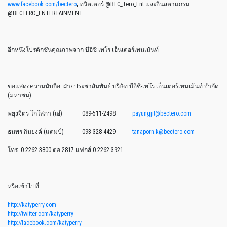
www.facebook.com/bectero
,
ทวิตเตอร์
@
BEC_Tero_Ent และอินสตาแกรม
@BECTERO_ENTERTAINMENT
อีกหนึ่งโปรดักชั่นคุณภาพจาก บีอีซี-เทโร เอ็นเตอร์เทนเม้นท์
ขอแสดงความนับถือ: ฝ่ายประชาสัมพันธ์ บริษัท บีอีซี-เทโร เอ็นเตอร์เทนเม้นท์ จำกัด
(มหาชน)
พยุงจิตร โกโสภา (เอ๋) 089-511-2498
payungjit@bectero.com
ธนพร กิมยงค์ (แตมป์) 093-328-4429
tanaporn.k@bectero.com
โทร. 0-2262-3800 ต่อ 2817 แฟกส์ 0-2262-3921
หรือเข้าไปที่:
http://katyperry.com
http://twitter.com/katyperry
http://facebook.com/katyperry