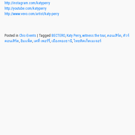
http://instagram.com/katyperry
http://youtube.com/katyperry
http://www.vevo.com/artist/katy-perry
Posted in
Chic-Events
|
Tagged
BECTERO
,
Katy Perry
,
witness:the tour
,
คอนเสิร์ต
,
ทัวร์
คอนเสิร์ต
,
อิมแพ็ค
,
เคที่ เพอร์รี่
,
เมืองทองธานี
,
ไทยทิคเก็ตเมเจอร์