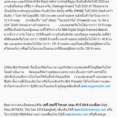
ออฟ เดอะ บอยส์
(One of the Boys) หลังจากเซนต์สัญญากับต้นสังกัดในปี 2550 ผล
งานอัลบั้มต่อมาที่ชื่อว่า ทีนเอจ ดรีม (Teenage Dream) ในปี 2553 ทำให้เธอกลาย
เป็นนักร้องระดับซุปเปอร์สตาร์ระดับโลก อัลบั้ม พริซึ่ม (PRISM) ในปี 2556 เปิดตัวคว้า
อันดับ 1 ในชาร์ตไอทูนส์ถึง 100 ประเทศ และทำยอดขายอัลบั้มทั่วโลกไปมากกว่า
12.5 ล้านชุด ส่วนซิงเกิ้ล “รอร์” (Roar) “ไฟเออร์เวิร์ค” (Firework) และ ”ดาร์ค ฮ
อร์ส” (Dark Horse) ต่างทำยอดขาย และยอดสตรีมไปได้มากกว่า 10 ล้านชุด
เคที่ถือเป็นนักร้องหญิงคนแรกที่ได้รับรางวัล RIAA Digital Single Diamond Awards
มากถึง 3 รางวัล ในช่วง 10 ปีที่เธอทำงานกับต้นสังกัด แคปปิตอล เรคคอร์ด เคที่ทำ
สถิติยอดสตรีมไปมากกว่า 18,000 ล้านครั้ง และทำยอดขายอัลบั้มไปได้กว่า 40 ล้าน
ชุด และยอดขายเพลงไปได้มากกว่า 125 ล้านเพลง เธอเป็นคนที่มียอดผู้ติดตามใน
ทวิตเตอร์มากที่สุดในโลกและเป็นคนแรกที่มียอดผู้ติดตามเกิน 100 ล้านคน
บริษัท AEG Presents ถือเป็นบริษัทในแวดวงธุรกิจจัดการแสดงสดที่ใหญ่ที่สุดในโลก
โดยดำเนินงาน จัดคอนเสิร์ตร่วมสมัยแบบครบวงจร ตั้งแต่การสร้างสรรค์โป
รดักชั่นไปจนถึงการโปรโมทให้กับทั้งทัวร์คอนเสิร์ต งานแสดงดนตรี และเทศกาล
ชื่อดัง ทั้งงานที่เป็นระดับโลก หรือในระดับทวีป AEG Presents ได้โปรโมทการแสดง
ทั่วโลกรวมแล้วกว่า 8,000 รอบในแต่ละปี ดูข้อมูลเพิ่มเติ่มที่
www.aegpresents.com
ติดตามรายละเอียดคอนเสิร์ต
เคที่ เพอร์รี่ วิทเนส: เดอะ ทัวร์
2018
แบงค็อก
(Katy
Perry WITNESS: The Tour 2018 Bangkok) เพิ่มเติมได้ที่
www.thaiticketmajor.com
หรือ
โทร 0-2262-3838 ติดตามความเคลื่อนไหวได้ที่
www.bectero.com
หรือที่เฟซบุค