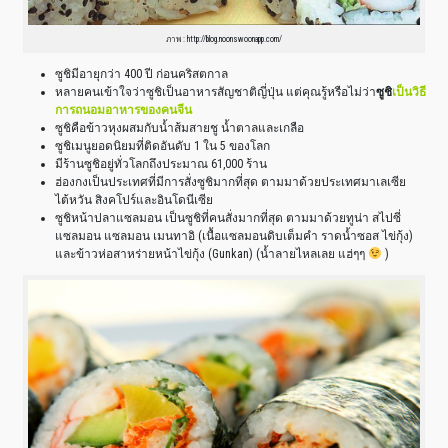
ภาพ : http://blog.noonswoonapp.com/
ซูชิมีอายุกว่า 400 ปี ก่อนคริสตกาล
หลายคนเข้าใจว่าซูชิเป็นอาหารสัญชาติญี่ปุ่น แต่คุณรู้หรือไม่ว่า
ซูชิ
เป็นวิธี
การถนอมอาหารของคนจีน
ซูชิคือข้าวหุงผสมกับน้ำส้มสายชู น้ำตาลและเกลือ
ซูชิเมนูยอดนิยมที่ติดอันดับ 1 ใน 5 ของโลก
มีร้านซูชิอยู่ทั่วโลกถึงประมาณ 61,000 ร้าน
ฮ่องกงเป็นประเทศที่มีการสั่งซูชิมากที่สุด ตามมาด้วยประเทศมาเลเซีย
ไต้หวัน สิงคโปร์และอินโดนีเซีย
ซูชิหน้าปลาแซลมอน เป็นซูชิที่คนสั่งมากที่สุด ตามมาด้วยทูน่า สไปซี่
แซลมอน แซลมอน เมนทาอิ (เนื้อแซลมอนดิบเต็มคำ ราดน้ำซอส ไข่กุ้ง)
และข้าวห่อสาหร่ายหน้าไข่กุ้ง (Gunkan) (น้ำลายไหลเลย แฮ่ๆๆ
)