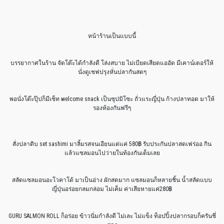
หน้าร้านเป็นแบบนี้
บรรยากาศในร้าน จัดโต๊ะได้กำลังดี โล่งสบาย ไม่เบียดเสียดแออัด มีเคาน์เตอร์ให้
นั่งดูเชฟปรุงหั่นปลากันสดๆ
พอนั่งโต๊ะปุ๊ปก็มีเซ็ท welcome snack เป็นซุปมิโซะ ถั่วแระญี่ปุ่น ก้างปลาทอด มาให้
รองท้องกันฟรีๆ
สั่งปลาดิบ set sashimi มาลิ้มรสจนเอียนแต่แค่ 580฿ รับประกันปลาสดเฟร่ออ กิน
แล้วแซลมอนไปว่ายในท้องกันเต็มเลย
สลัดแซลมอนอะโวคาโด้ มาเป็นอ่าง ผักสดมาก แซลมอนก็หลายชิ้น น้ำสลัดแบบ
ญี่ปุ่นอร่อยกลมกล่อม ไม่เค็ม ค่าเสียหายแค่280฿
GURU SALMON ROLL ก็อร่อย ข้าวนิ่มกำลังดี ไม่เละ ไม่แข็ง ท็อปปิ้งปลากรอบก็ครันชี่