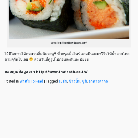
ภาพ : http://onemillionwallpapers.com/
ไว้มีโอกาสได้ตระเวนลิ้มชิมรสซูชิ ทั่วกรุงเมื่อไหร่ แอดมินจะมารีวิวให้น้ำลายไหล
ตามๆกันไปเลย
ส่วนวันนี้ดูรูปไปก่อนละกันนะ บัยยย
ขอบคุณข้อมูลจาก http://www.thairath.co.th/
Posted in
What's To Read
|
Tagged
sushi
,
ข้าวปั้น
,
ซูชิ
,
อาหารสากล