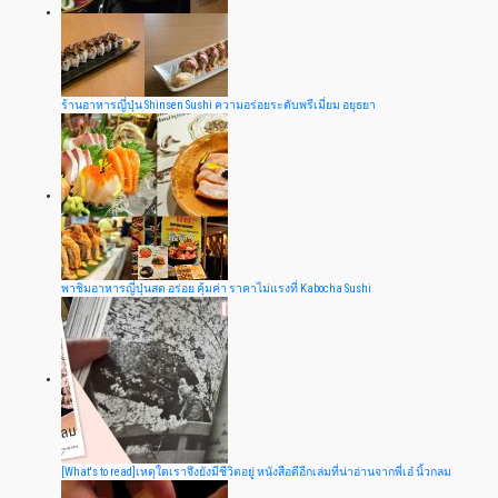
ร้านอาหารญี่ปุ่น Shinsen Sushi ความอร่อยระดับพรีเมี่ยม อยุธยา
พาชิมอาหารญี่ปุ่นสด อร่อย คุ้มค่า ราคาไม่แรงที่ Kabocha Sushi
[What's to read]เหตุใดเราจึงยังมีชีวิตอยู่ หนังสือดีอีกเล่มที่น่าอ่านจากพี่เอ๋ นิ้วกลม