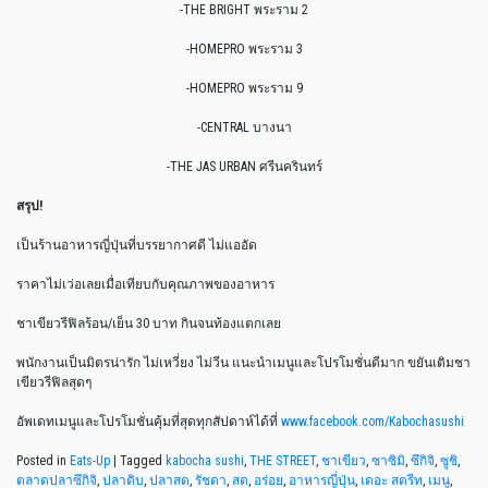
-THE BRIGHT พระราม 2
-HOMEPRO พระราม 3
-HOMEPRO พระราม 9
-CENTRAL บางนา
-THE JAS URBAN ศรีนครินทร์
สรุป!
เป็นร้านอาหารญี่ปุ่นที่บรรยากาศดี ไม่แออัด
ราคาไม่เว่อเลยเมื่อเทียบกับคุณภาพของอาหาร
ชาเขียวรีฟิลร้อน/เย็น 30 บาท กินจนท้องแตกเลย
พนักงานเป็นมิตรน่ารัก ไม่เหวี่ยง ไม่วีน แนะนำเมนูและโปรโมชั่นดีมาก ขยันเติมชา
เขียวรีฟิลสุดๆ
อัพเดทเมนูและโปรโมชั่นคุ้มที่สุดทุกสัปดาห์ได้ที่
www.facebook.com/Kabochasushi
Posted in
Eats-Up
|
Tagged
kabocha sushi
,
THE STREET
,
ชาเขียว
,
ซาซิมิ
,
ซึกิจิ
,
ซูชิ
,
ตลาดปลาซึกิจิ
,
ปลาดิบ
,
ปลาสด
,
รัชดา
,
สด
,
อร่อย
,
อาหารญี่ปุ่น
,
เดอะ สตรีท
,
เมนู
,