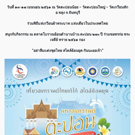
วันที่ ๑๓-๑๗ เมษนยน ๒๕๖๑ ณ วัดตะปอนน้อย – วัดตะปอนใหญ่ – วัดเกวียนหัก
อ.ขลุง จ.จันทบุรี
ร่วมพิถีแห่เกวียนผ้าพระบาท แห่งเดียวในประเทศไทย
สนุกกับกิจกรรม ณ ตลาดโบราณย้อนตำนานบ้าน ตะปอน ๒๗๐ ปี ร่วมขอพรก่อ พระ
เจดีย์ ทราย ๒๕๖๑ กอง
“อย่าลืมแต่งชุดไทย สไตล์ย้อนยุค กันนะออเจ้า”