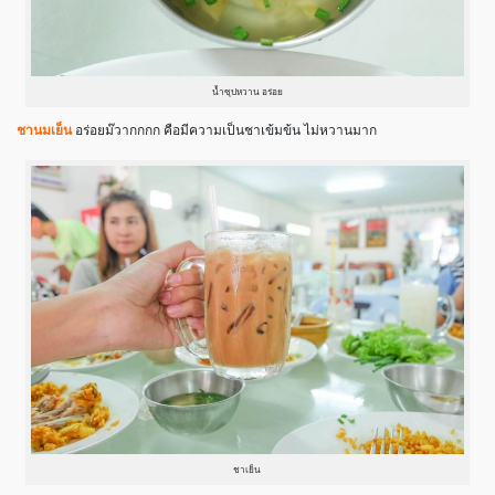
น้ำซุปหวาน อร่อย
ชานมเย็น
อร่อยม๊วากกกก คือมีความเป็นชาเข้มข้น ไม่หวานมาก
ชาเย็น