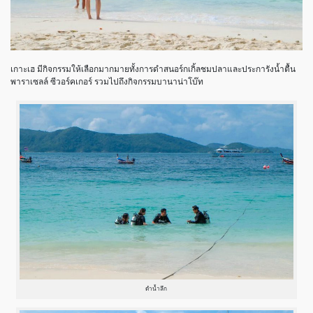
เกาะเฮ มีกิจกรรมให้เลือกมากมายทั้งการดำสนอร์กเกิ้ลชมปลาและประการังน้ำตื้น
พาราเซลล์ ซีวอร์คเกอร์ รวมไปถึงกิจกรรมบานาน่าโบ๊ท
ดำน้ำลึก