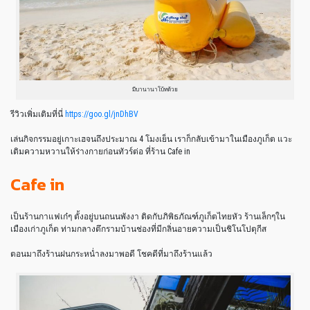
มีบานานาโบ้ทด้วย
รีวิวเพิ่มเติมที่นี่
https://goo.gl/jnDhBV
เล่นกิจกรรมอยู่เกาะเฮจนถึงประมาณ 4 โมงเย็น เราก็กลับเข้ามาในเมืองภูเก็ต แวะ
เติมความหวานให้ร่างกายก่อนทัวร์ต่อ ที่ร้าน Cafe in
Cafe in
เป็นร้านกาแฟเก๋ๆ ตั้งอยู่บนถนนพังงา ติดกับภิพิธภัณฑ์ภูเก็ตไทยหัว ร้านเล็กๆใน
เมืองเก่าภูเก็ต ท่ามกลางตึกรามบ้านช่องที่มีกลิ่นอายความเป็นชิโนโปตุกีส
ตอนมาถึงร้านฝนกระหน่ำลงมาพอดี โชคดีที่มาถึงร้านแล้ว