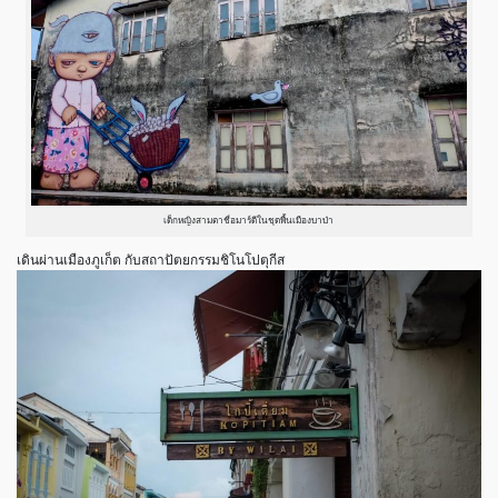
เด็กหญิงสามตาชื่อมาร์ดีในชุดพื้นเมืองบาบ๋า
เดินผ่านเมืองภูเก็ต กับสถาปัตยกรรมชิโนโปตุกีส