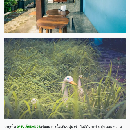
เมนูเด็ด
เครปเค้กมะม่วง
อร่อยมาก เนื้อเนียนนุ่ม เข้ากันดีกับมะม่วงสุก หอม หวาน