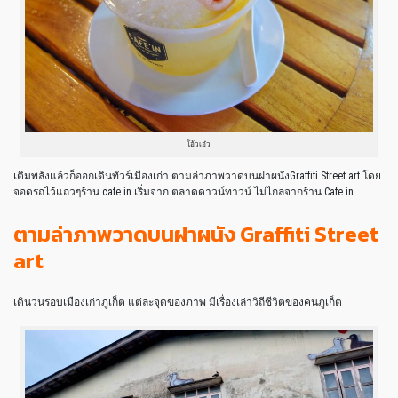
โอ้วเอ๋ว
เติมพลังแล้วก็ออกเดินทัวร์เมืองเก่า ตามล่าภาพวาดบนฝาผนังGraffiti Street art โดย
จอดรถไว้แถวๆร้าน cafe in เริ่มจาก ตลาดดาวน์ทาวน์ ไม่ไกลจากร้าน Cafe in
ตามล่าภาพวาดบนฝาผนัง Graffiti Street
art
เดินวนรอบเมืองเก่าภูเก็ต แต่ละจุดของภาพ มีเรื่องเล่าวิถีชีวิตของคนภูเก็ต