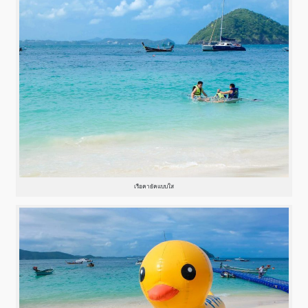
เรือคายัคแบบใส