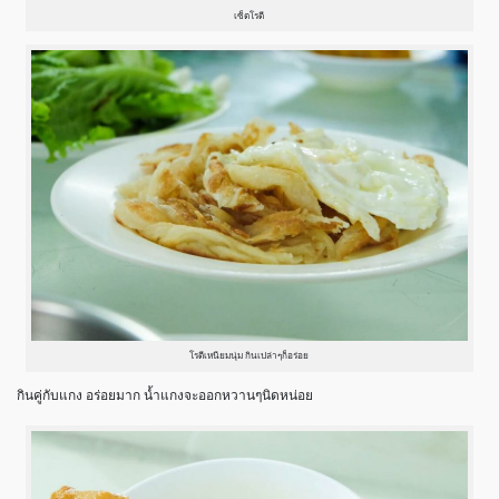
เซ็ตโรตี
โรตีเหนียมนุ่ม กินเปล่าๆก็อร่อย
กินคู่กับแกง อร่อยมาก น้ำแกงจะออกหวานๆนิดหน่อย