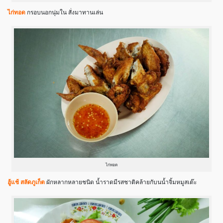
ไก่ทอด
กรอบนอกนุ่มใน สั่งมาทานเล่น
ไก่ทอด
ฮู้แช้ สลัดภูเก็ต
ผักหลากหลายชนิด น้ำราดมีรสชาติคล้ายกับนน้ำจิ้มหมูสเต๊ะ