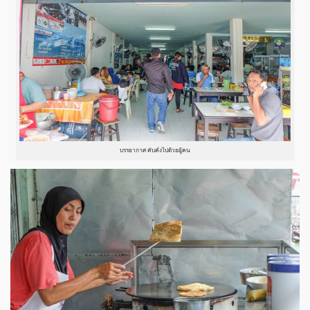
บรรยากาศ คับคั่งไปด้วยผู้คน