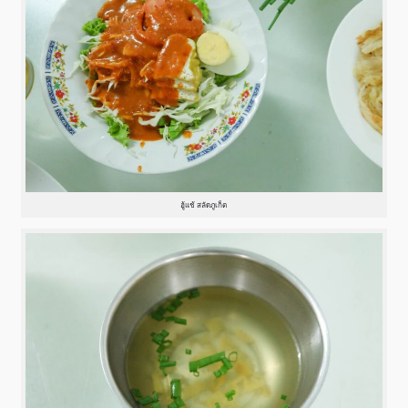
ฮู้แช้ สลัดภูเก็ต