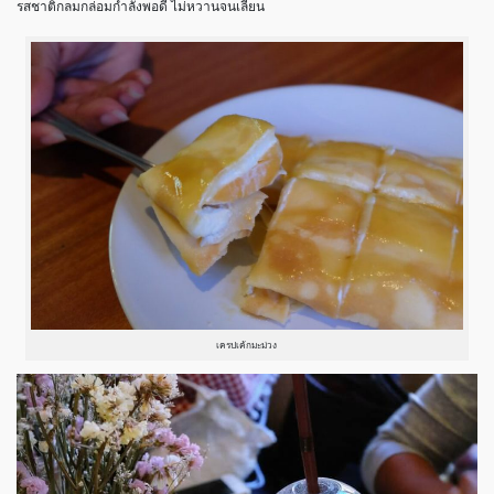
รสชาติกลมกล่อมกำลังพอดี ไม่หวานจนเลี่ยน
เครปเค้กมะม่วง