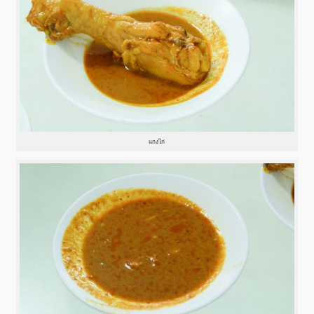
แกงไก่