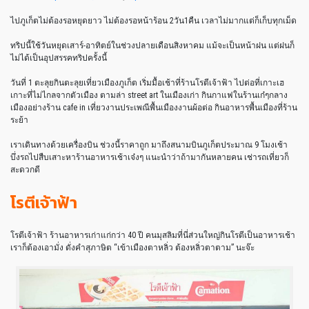
ไปภูเก็ตไม่ต้องรอหยุดยาว ไม่ต้องรอหน้าร้อน 2วัน1คืน เวลาไม่มากแต่ก็เก็บทุกเม็ด
ทริปนี้ใช้วันหยุดเสาร์-อาทิตย์ในช่วงปลายเดือนสิงหาคม แม้จะเป็นหน้าฝน แต่ฝนก็
ไม่ได้เป็นอุปสรรคทริปครั้งนี้
วันที่ 1 ตะลุยกินตะลุยเที่ยวเมืองภูเก็ต เริ่มมื้อเช้าที่ร้านโรตีเจ้าฟ้า ไปต่อที่เกาะเฮ
เกาะที่ไม่ไกลจากตัวเมือง ตามล่า street art ในเมืองเก่า กินกาแฟในร้านเก๋ๆกลาง
เมืองอย่างร้าน cafe in เที่ยวงานประเพณีพื้นเมืองงานผ้อต่อ กินอาหารพื้นเมืองที่ร้าน
ระย้า
เราเดินทางด้วยเครื่องบิน ช่วงนี้ราคาถูก มาถึงสนามบินภูเก็ตประมาณ 9 โมงเช้า
บึ่งรถไปสืบเสาะหาร้านอาหารเช้าเจ๋งๆ แนะนำว่าถ้ามากันหลายคน เช่ารถเที่ยวก็
สะดวกดี
โรตีเจ้าฟ้า
โรตีเจ้าฟ้า ร้านอาหารเก่าแก่กว่า 40 ปี คนมุสลิมที่นี่ส่วนใหญ่กินโรตีเป็นอาหารเช้า
เราก็ต้องเอามั่ง ดั่งคำสุภาษิต “เข้าเมืองตาหลิ่ว ต้องหลิ่วตาตาม” นะจ๊ะ