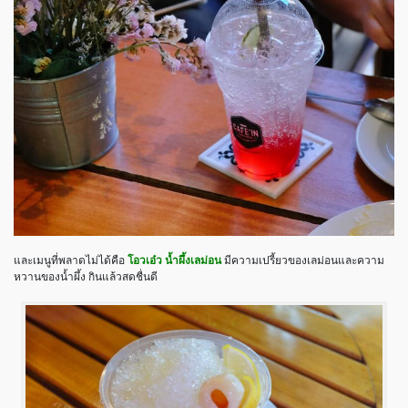
และเมนูที่พลาดไม่ได้คือ
โอวเอ๋ว น้ำผึ้งเลม่อน
มีความเปรี้ยวของเลม่อนและความ
หวานของน้ำผึ้ง กินแล้วสดชื่นดี