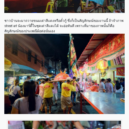
ชาวบ้านจะมาถวายขนมเต่าสีแดงหรือตั๋วกู้ ซึ่งก็เป็นสัญลักษณ์ของงานนี้ ถ้าจำภาพ
street art น้องมาร์ดี้ในชุดเต่าสีแดงได้ จะอ่อทันที เพราะที่มาของภาพนั้นก็คือ
สัญลักษณ์ของประเพณีผ้อต่อนั่นเอง