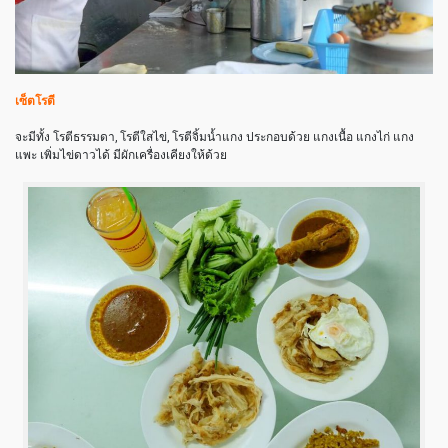
เซ็ตโรตี
จะมีทั้ง โรตีธรรมดา, โรตีใสไข่, โรตีจิ้มน้ำแกง ประกอบด้วย แกงเนื้อ แกงไก่ แกง
แพะ เพิ่มไข่ดาวได้ มีผักเครื่องเคียงให้ด้วย