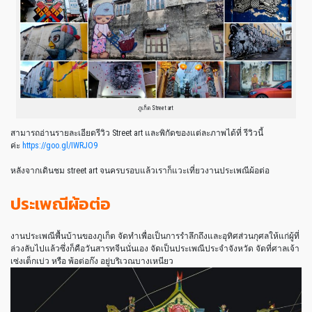
ภูเก็ต Street art
สามารถอ่านรายละเอียดรีวิว Street art และพิกัดของแต่ละภาพได้ที่ รีวิวนี้
ค่ะ
https://goo.gl/IWRJO9
หลังจากเดินชม street art จนครบรอบแล้วเราก็แวะเที่ยวงานประเพณีผ้อต่อ
ประเพณีผ้อต่อ
งานประเพณีพื้นบ้านของภูเก็ต จัดทำเพื่อเป็นการรำลึกถึงและอุทิศส่วนกุศลให้แก่ผู้ที่
ล่วงลับไปแล้วซึ่งก็คือวันสารทจีนนั่นเอง จัดเป็นประเพณีประจำจังหวัด จัดที่ศาลเจ้า
เซ่งเต็กเบ่ว หรือ พ้อต่อก๊ง อยู่บริเวณบางเหนียว