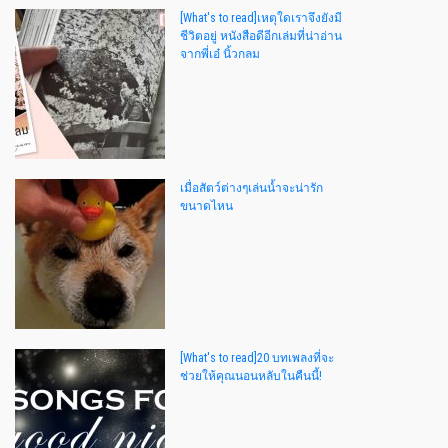
[What's to read]เหตุใดเราจึงยังมี
ชีวิตอยู่ หนังสือดีอีกเล่มที่น่าอ่าน
จากพี่เอ๋ นิ้วกลม
เมื่อสัตว์ต่างๆเล่นน้ำจะน่ารัก
ขนาดไหน
[What's to read]20 บทเพลงที่จะ
ช่วยให้คุณนอนหลับในคืนนี้!