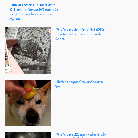
"60 th MEA Smart Run Smart Metro
2018” ครั้งแรกในรอบ 60 ปี กับการวิ่ง
ก้าวสู่วิถีอนาคตใจกลางมหานคร
กรุงเทพ
[What's to read]เหตุใดเราจึงยังมีชีวิต
อยู่ หนังสือดีอีกเล่มที่น่าอ่านจากพี่เอ๋
นิ้วกลม
เมื่อสัตว์ต่างๆเล่นน้ำจะน่ารักขนาด
ไหน
[What's to read]20 บทเพลงที่จะช่วยให้