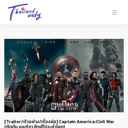
[Trailer/ตัวอย่าง/เรื่องย่อ] Captain America:Civil War
(กัปตัน อเมริกา ศึกฮีโร่ระห่ำโลก)