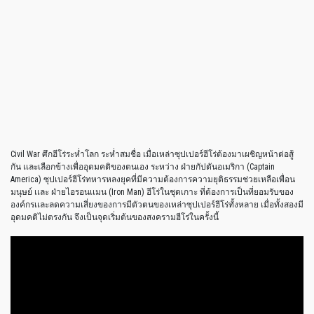
Civil War ศึกฮีโร่ระห่ำโลก ระห่ำสมชื่อ เมื่อเหล่าซุปเปอร์ฮีโร่ต้องมาเผชิญหน้าต่อสู้
กัน เเละเลือกข้างเพื่ออุดมคติของตนเอง ระหว่าง ฝ่ายกัปตันอเมริกา (Captain
America) ซุปเปอร์ฮีโร่ทหารหลงยุคที่มีความต้องการความยุติธรรมช่วยเหลือเพื่อน
มนุษย์ เเละ ฝ่ายไอรอนเเมน (Iron Man) ฮีโร่ในชุดเกาะ ที่ต้องการเป็นที่ยอมรับของ
องค์กรเเละลดความเสี่ยงของการมีตัวตนของเหล่าซุปเปอร์ฮีโร่ทั้งหลาย เมื่อทั้งสองมี
อุดมคติไม่ตรงกัน จึงเป็นจุดเริ่มต้นของสงครามฮีโร่ในครั้งนี้