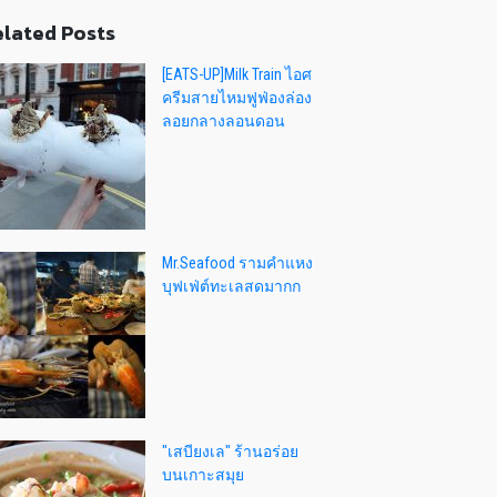
lated Posts
[EATS-UP]Milk Train ไอศ
ครีมสายไหมฟูฟ่องล่อง
ลอยกลางลอนดอน
Mr.Seafood รามคำแหง
บุฟเฟ่ต์ทะเลสดมากก
"เสบียงเล" ร้านอร่อย
บนเกาะสมุย