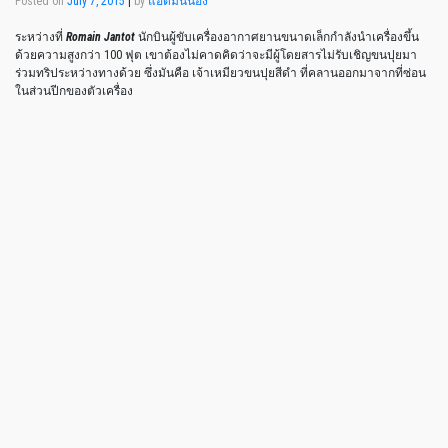
Posted on
July 7, 2015
|
by
แอดมินน้อง
ระหว่างที่
Romain Jantot
นักบินผู้ขับเครื่องอากาศยานขนาดเล็กกำลังนำเครื่องขึ้น
ด้วยความสูงกว่า 100 ฟุต เขาต้องไม่คาดคิดว่าจะมีผู้โดยสารไม่รับเชิญขนปุยมา
ร่วมทริประหว่างทางด้วย ซึ่งมันคือ เจ้าเหมียวขนปุยสีดำ ที่คลานออกมาจากที่ซ่อน
ในส่วนปีกของตัวเครื่อง