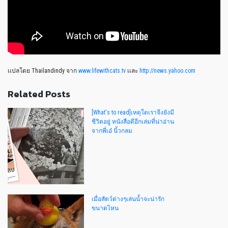
เเปลโดย Thailandindy จาก
www.lifewithcats.tv
เเละ
http://news.yahoo.com
Related Posts
[What's to read]เหตุใดเราจึงยังมี
ชีวิตอยู่ หนังสือดีอีกเล่มที่น่าอ่าน
จากพี่เอ๋ นิ้วกลม
เมื่อสัตว์ต่างๆเล่นน้ำจะน่ารัก
ขนาดไหน