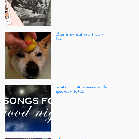
เมื่อสัตว์ต่างๆเล่นน้ำจะน่ารักขนาด
ไหน
[What's to read]20 บทเพลงที่จะช่วยให้
คุณนอนหลับในคืนนี้!