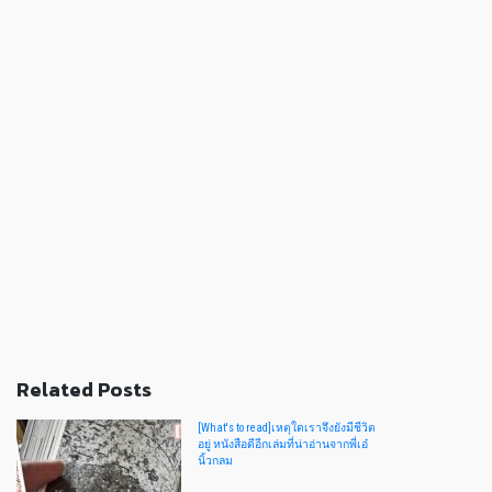
Related Posts
[What's to read]เหตุใดเราจึงยังมีชีวิต
อยู่ หนังสือดีอีกเล่มที่น่าอ่านจากพี่เอ๋
นิ้วกลม