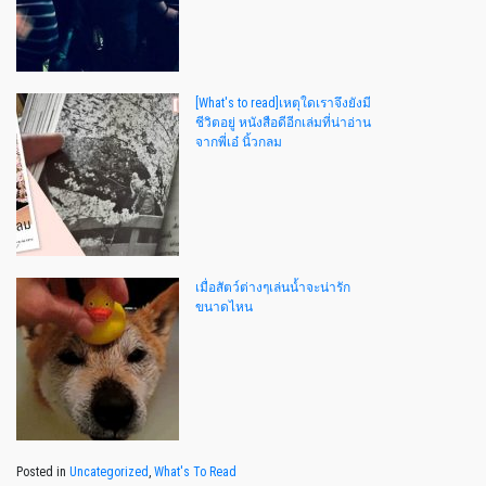
[What's to read]เหตุใดเราจึงยังมี
ชีวิตอยู่ หนังสือดีอีกเล่มที่น่าอ่าน
จากพี่เอ๋ นิ้วกลม
เมื่อสัตว์ต่างๆเล่นน้ำจะน่ารัก
ขนาดไหน
Posted in
Uncategorized
,
What's To Read