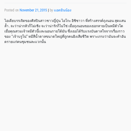
Posted on
November 21, 2015
|
by
แอดมินน้อง
ไอเดียบรรเจิดของศิลปินสาวชาวญี่ปุ่น ไอโกะ อิชิซาวา ที่สร้างสรรค์ถุงนอน สุดเเสน
ล้ำ…จะว่าน่ากลัวก็ไม่เชิง จะว่าน่ารักก็ไม่ใช่ เมื่อถุงนอนของเธอกลายเป็นหมีตัวโต
เมื่อคุณสวมเจ้าหมีตัวนี้เเละนอนภายใต้มัน ซึ่งเธอได้รับเเรงบันดาลใจจากเรื่องราว
ของ “เจ้าบรูโน่” หมีสีน้ำตาลขนาดใหญ่ที่ถูกคนยิงเสียชีวิต พราะเกรงว่ามันจะทำอัน
ตรายเเก่คนชุมชนละเเวกนั้น