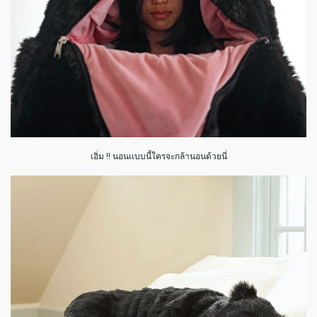
เอิ่ม !! นอนเเบบนี้ใครจะกล้านอนด้วยนี่