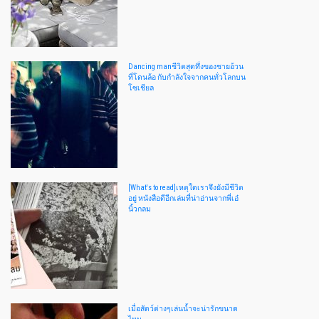
Dancing manชีวิตสุดทึ่งของชายอ้วน
ที่โดนล้อ กับกำลังใจจากคนทั่วโลกบน
โซเชียล
[What's to read]เหตุใดเราจึงยังมีชีวิต
อยู่ หนังสือดีอีกเล่มที่น่าอ่านจากพี่เอ๋
นิ้วกลม
เมื่อสัตว์ต่างๆเล่นน้ำจะน่ารักขนาด