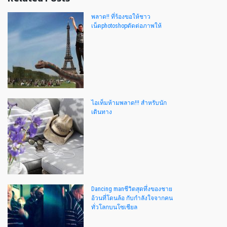
พลาด!! ที่ร้องขอให้ชาว
เน็ตphotoshopตัดต่อภาพให้
ไอเท็มห้ามพลาด!!! สำหรับนัก
เดินทาง
Dancing manชีวิตสุดทึ่งของชาย
อ้วนที่โดนล้อ กับกำลังใจจากคน
ทั่วโลกบนโซเชียล