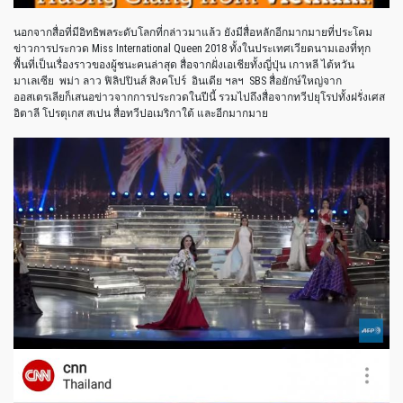
นอกจากสื่อที่มีอิทธิพลระดับโลกที่กล่าวมาแล้ว ยังมีสื่อหลักอีกมากมายที่ประโคม
ข่าวการประกวด Miss International Queen 2018 ทั้งในประเทศเวียดนามเองที่ทุก
พื้นที่เป็นเรื่องราวของผู้ชนะคนล่าสุด สื่อจากฝั่งเอเชียทั้งญี่ปุ่น เกาหลี ไต้หวัน
มาเลเซีย พม่า ลาว ฟิลิปปินส์ สิงคโปร์ อินเดีย ฯลฯ SBS สื่อยักษ์ใหญ่จาก
ออสเตรเลียก็เสนอข่าวจากการประกวดในปีนี้ รวมไปถึงสื่อจากทวีปยุโรปทั้งฝรั่งเศส
อิตาลี โปรตุเกส สเปน สื่อทวีปอเมริกาใต้ และอีกมากมาย