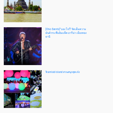
[Chic-Events]“บอง โจวี่” จัดเต็มความ
มันส์ กระหึ่มอิมแพ็ค อารีน่า เมืองทอง
ธานี
Teamlab Island สวนสนุกสุดเจ๋ง