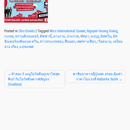
Posted in
Chic-Events
|
Tagged
Miss International Queen
,
Nguyen Huong Giang
,
กะเทย
,
ทรานส์เจนเดอร์
,
ทิฟฟานี่
,
นางงาม
,
ประกวด
,
พัทยา
,
มงกุฎ
,
มิสควีน
,
มิส
อินเตอร์เนชั่นแนล ควีน
,
สาวประเภทสอง
,
สื่อนอก
,
เพศทางเลือก
,
เวียดนาม
,
เหงียน
ฮวง เกียง
,
แปลงเพศ
ท้าลอง 3 เมนูโอวัลตินภูเขาไฟสุด
พาชิมอาหารญี่ปุ่นสด อร่อย คุ้มค่า
ฟิน!! กับโอวัลตินคาเฟ่สัญจร
ราคาไม่แรงที่ Kabocha Sushi
(Ovaltine)