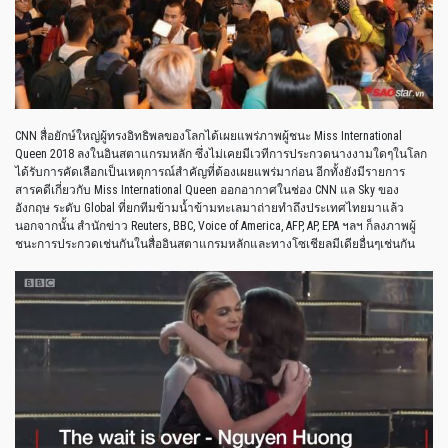
CNN สื่อยักษ์ใหญ่ผู้ทรงอิทธิพลของโลกได้เผยแพร่ภาพผู้ชนะ Miss International
Queen 2018 ลงในอินสตาแกรมหลัก ซึ่งไม่เคยมีเวทีการประกวดนางงามใดๆในโลก
ได้รับการคัดเลือกเป็นเหตุการณ์สำคัญที่ต้องเผยแพร่มาก่อน อีกทั้งยังมีรายการ
สารคดีเกี่ยวกับ Miss International Queen ออกอากาศในช่อง CNN แล Sky ของ
อังกฤษ ระดับ Global ที่ยกทีมข้ามน้ำข้ามทะเลมาถ่ายทำถึงประเทศไทยมาแล้ว
นอกจากนั้น สำนักข่าว Reuters, BBC, Voice of America, AFP, AP, EPA ฯลฯ ก็ลงภาพผู้
ชนะการประกวดเช่นกันในสื่ออินสตาแกรมหลักและทางโซเชียลมีเดียอื่นๆเช่นกัน