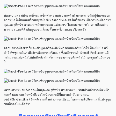
พอครบเวลา พนักงานก็จะมาเช็ดทำความสะอาดหน้าด้วยกระดาษทิชชู่ซับเจลออก
จากหน้า ก็เป็นอันเสร็จสมบูรณ์!! ซึ่งหลังจากยิงเลเซอร์เสร็จเเล้ว เบื้องต้นจะมีอาการ
จุดเเดงๆที่หน้า ตามสภาพผิวเเต่ละคน เเต่ของเราไม่เยอะ จะออกไปทางเลือดฝาด
มากกว่า เเละที่สำคัญรูขุมขนเล็กลงตั้งเเต่ครั้งเเรกเลยจริงๆนะจ๊ะ
ออกมาจากห้องเราก็เเวะเข้าบูทเครื่องเเป้งที่ทางคลินิกเตรียมไว้ให้ ก็จะมีเเป้ง หวี
สำลี ทิชชู่เเละอื่นๆ เผื่อใครต้องการเสริมสวย ซึีงหลังจากทำ Smooth Peel Laser เเล้
วสามารถเเต่งหน้าได้ทันทีหลังทำเสร็จ เเต่ของเราขอพักหน้าไว้ก่อนดูผลในวันต่อๆ
ไป
เพราะทางหมอเเจ้งว่าจะเป็นจุดเเดงๆที่หน้า ประมาณ 2-3 วันเเล้วหลังจากนั้น หน้า
จะเเห้งเเละลอก ผิวหน้าถึงจะใสเนียนเเละดีขึ้นตามลำดับตามคอน
เซป 7DMyBestSkin 7วันหลังจากนี้ หน้าเราจะเนียน…ก็อดทนรอไปสิคะ เเต่ที่เเน่ๆรูขุม
ขนเล็กลงไปเเล้วจ้า!!