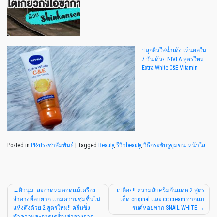
ปลุกผิวใสฉ่ำเด้ง เห็นผลใน
7 วัน ด้วย NIVEA สูตรใหม่
Extra White C&E Vitamin
Posted in
PR-ประชาสัมพันธ์
|
Tagged
Beauty
,
รีวิวbeauty
,
วิธีกระชับรูขุมขน
,
หน้าใส
ผิวนุ่ม…สะอาดหมดจดเเม้เครื่อง
เปลือย!! ความลับครีมกันเเดด 2 สูตร
สำอางที่ลบยาก เเถมความชุ่มชื่นไม่
เด็ด original เเละ cc cream จากเเบ
เเห้งตึงด้วย 2 สูตรใหม่!! คลีนซิ่ง
รนด์หอยทาก SNAIL WHITE
ทำความสะอาดเครื่องสำอางจาก