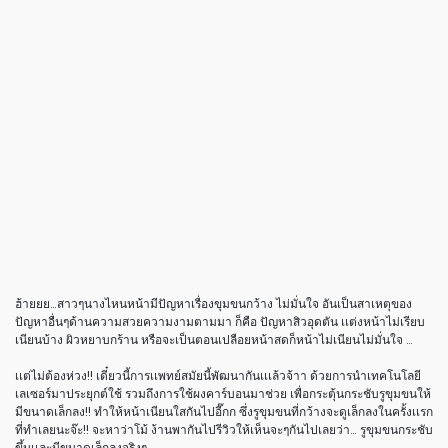
ฮ้ายยย…สาวๆนางไหนหน้ามีปัญหาเรื่องขุมขนกว้าง ไม่มั่นใจ อันเป็นสาเหตุของ
ปัญหาอื่นๆด้านความสวยความงามตามมา ก็คือ ปัญหาสิวอุดตัน เเต่งหน้าไม่เรียบ
เนียนบ้าง ผิวหยาบกร้าน หรือจะเป็นตอนเปลือยหน้าสดก็หน้าไม่เนียนไม่มั่นใจ …
เเต่ไม่ต้องห่วง!! เดี๋ยวนี้การเเพทย์สมัยนี้พัฒนากันเเเล้วจ้าา ด้วยการนำเทคโนโลยี
เลเซอร์มาประยุกต์ใช้ รวมถึงการใช้ผงคาร์บอนมาช่วย เพื่อกระตุ้นกระชับรูขุมขนให้
มีขนาดเล็กลง!! ทำให้หน้าเนียนใสกันไปอี๊กก ซึ่งรูขุมขนที่กว้างจะดูเล็กลงในครั้งเเรก
ที่ทำเลยนะจ๊ะ!! จะหาว่าโม้ ง้านพากันไปรีวิวให้เห็นจะๆกันไปเลยว่า… รูขุมขนกระชับ