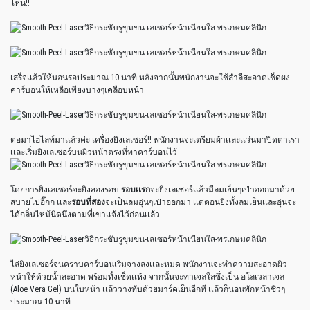
ไหน!!
เสร็จเเล้วให้นอนรอประมาณ 10 นาที หลังจากนั้นพนักงานจะใช้สำลีสะอาดเช็ดผง
คาร์บอนให้เหลือเพียงบางๆเคลือบหน้า
ต่อมาไฮไลท์มาเเล้วค่ะ เครื่องยิงเลเซอร์!! พนักงานจะเตรียมผ้าเเละเเว่นมาปิดตาเรา
เเละเริ่มยิงเลเซอร์บนผิวหน้าตรงที่ทาคาร์บอนไว้
โดยการยิงเลเซอร์จะยิงสองรอบ
รอบเเรก
จะยิงเลเซอร์เเล้วมีลมเย็นๆเป่าออกมาด้วย
สบายไปอี๊กก เเละ
รอบที่สอง
จะเป็นลมอุ่นๆเป่าออกมา เเต่ตอนยิงทั้งลมเย็นเเละอุ่นจะ
ได้กลิ่นไหม้นิดนึงตามที่เขาเเจ้งไว้ก่อนเเล้ว
ไล่ยิงเลเซอร์จนคราบคาร์บอนเริ่มจางลงเเละหมด พนักงานจะทำความสะอาดผิว
หน้าให้ด้วยน้ำสะอาด พร้อมทั้งเช็ดเเห้ง จากนั้นจะทาเจลใสซึ่งเป็น อโลเวล่าเจล
(Aloe Vera Gel) บนใบหน้า เเล้ววางทับด้วยมาร์คเย็นอีกที เเล้วก็นอนพักหน้าชิวๆ
ประมาณ 10 นาที