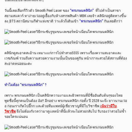
ขึ้นเเละมีขนาดเล็กลงจริงๆ
วันนี้เลยเลือกรีวิวตัว Smooth Peel Laser ของ
“พรเกษมคลินิก”
ที่ไปทำเป็นสาขา
สยามสแควร์ หาง่ายเว่ออยู่เยื้องกับห้างสรรพสินค้า MBK เลยจ้า คลินิกอยู่ติดทางขึ้น-
ลง ฺBTS สถานีสนามกีฬาแห่งชาติ ว่าเเล้วก็เดินเข้า
“พรเกษมคลินิก”
กันเลยดีกว่า
คลินิกดูสะอาดสะอ้าน เหมาะเเก่การไปทำสวย5555 เพราะเรื่องความสะอาดเเละ
เวชภัณฑ์ รวมถึงความสวยความงามนั้นเป็นของคู่กัน หน้าเราจะสวยได้สถานที่ต้อง
สะอาดหน่อยนะคะ
ทำไมต้อง “พรเกษมคลินิก” ?
เพราะ พรเกษมคลินิก เป็นคลินิกความงามและผิวพรรณที่มีชื่ออันดับต้นๆของไทย
พูดชื่อนี้ทุกคนเป็นต้อง อ้อ!! อีกอย่าง พรเกษมคลินิก ก่อตั้ง ปี 2528 นะจ๊ะ ยาวนานเว่อ
อ ก่อนเราเกิดไปอี๊กก เเละด้วยทีมเเพทย์ผู้เชี่ยวชาญที่มีใบวิชาชีพ
เน้นว่ามีใบ
วิชาชีพ
จึงไม่ต้องกังวลว่ามาดูเเลหน้าที่นี่เเล้วจะไม่สวยกลับไป รับรองว่าสวยไม่ซ้ำ
รอยใครเเน่นอน