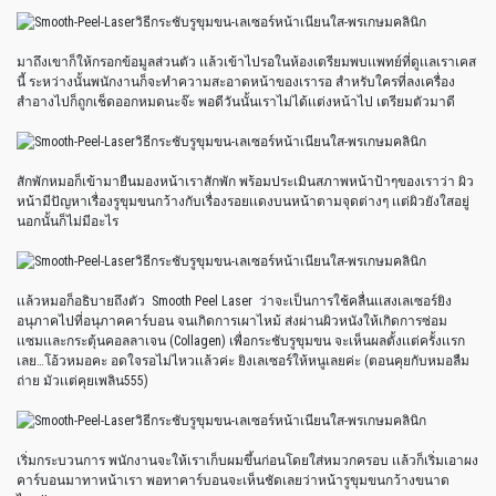
มาถึงเขาก็ให้กรอกข้อมูลส่วนตัว เเล้วเข้าไปรอในห้องเตรียมพบเเพทย์ที่ดูเเลเราเคส
นี้ ระหว่างนั้นพนักงานก็จะทำความสะอาดหน้าของเรารอ สำหรับใครที่ลงเครื่อง
สำอางไปก็ถูกเช็ดออกหมดนะจ๊ะ พอดีวันนั้นเราไม่ได้เเต่งหน้าไป เตรียมตัวมาดี
สักพักหมอก็เข้ามายืนมองหน้าเราสักพัก พร้อมประเมินสภาพหน้าป้าๆของเราว่า ผิว
หน้ามีปัญหาเรื่องรูขุมขนกว้างกับเรื่องรอยเเดงบนหน้าตามจุดต่างๆ เเต่ผิวยังใสอยู่
นอกนั้นก็ไม่มีอะไร
เเล้วหมอก็อธิบายถึงตัว Smooth Peel Laser ว่าจะเป็นการใช้คลื่นเเสงเลเซอร์ยิง
อนุภาคไปที่อนุภาคคาร์บอน จนเกิดการเผาไหม้ ส่งผ่านผิวหนังให้เกิดการซ่อม
เเซมเเละกระตุ้นคอลลาเจน (Collagen) เพื่อกระชับรูขุมขน จะเห็นผลตั้งเเต่ครั้งเเรก
เลย…โอ้วหมอคะ อดใจรอไม่ไหวเเล้วค่ะ ยิงเลเซอร์ให้หนูเลยค่ะ (ตอนคุยกับหมอลืม
ถ่าย มัวเเต่คุยเพลิน555)
เริ่มกระบวนการ พนักงานจะให้เราเก็บผมขึ้นก่อนโดยใส่หมวกครอบ เเล้วก็เริ่มเอาผง
คาร์บอนมาทาหน้าเรา พอทาคาร์บอนจะเห็นชัดเลยว่าหน้ารูขุมขนกว้างขนาด