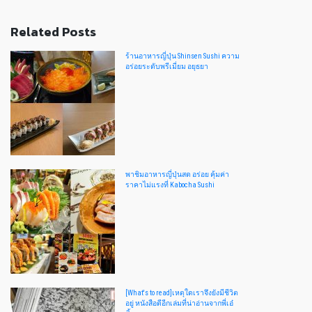
Related Posts
ร้านอาหารญี่ปุ่น Shinsen Sushi ความ
อร่อยระดับพรีเมี่ยม อยุธยา
พาชิมอาหารญี่ปุ่นสด อร่อย คุ้มค่า
ราคาไม่แรงที่ Kabocha Sushi
[What's to read]เหตุใดเราจึงยังมีชีวิต
อยู่ หนังสือดีอีกเล่มที่น่าอ่านจากพี่เอ๋