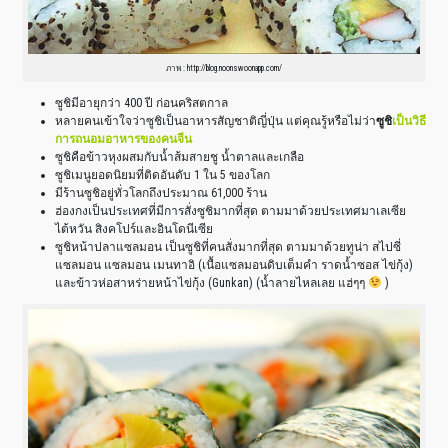
ภาพ : http://blog.noonswoonapp.com/
ซูชิมีอายุกว่า 400 ปี ก่อนคริสตกาล
หลายคนเข้าใจว่าซูชิเป็นอาหารสัญชาติญี่ปุ่น แต่คุณรู้หรือไม่ว่า
ซูชิ
เป็นวิธี
การถนอมอาหารของคนจีน
ซูชิคือข้าวหุงผสมกับน้ำส้มสายชู น้ำตาลและเกลือ
ซูชิเมนูยอดนิยมที่ติดอันดับ 1 ใน 5 ของโลก
มีร้านซูชิอยู่ทั่วโลกถึงประมาณ 61,000 ร้าน
ฮ่องกงเป็นประเทศที่มีการสั่งซูชิมากที่สุด ตามมาด้วยประเทศมาเลเซีย
ไต้หวัน สิงคโปร์และอินโดนีเซีย
ซูชิหน้าปลาแซลมอน เป็นซูชิที่คนสั่งมากที่สุด ตามมาด้วยทูน่า สไปซี่
แซลมอน แซลมอน เมนทาอิ (เนื้อแซลมอนดิบเต็มคำ ราดน้ำซอส ไข่กุ้ง)
และข้าวห่อสาหร่ายหน้าไข่กุ้ง (Gunkan) (น้ำลายไหลเลย แฮ่ๆๆ
)