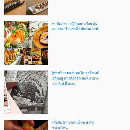
พาชิมอาหารญี่ปุ่นสด อร่อย คุ้ม
ค่า ราคาไม่แรงที่ Kabocha Sushi
[What's to read]เหตุใดเราจึงยังมี
ชีวิตอยู่ หนังสือดีอีกเล่มที่น่าอ่าน
จากพี่เอ๋ นิ้วกลม
เมื่อสัตว์ต่างๆเล่นน้ำจะน่ารัก
ขนาดไหน